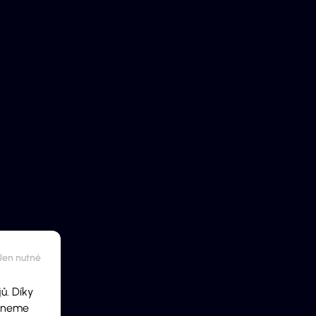
proč?
ů. Díky
hry
ídneme