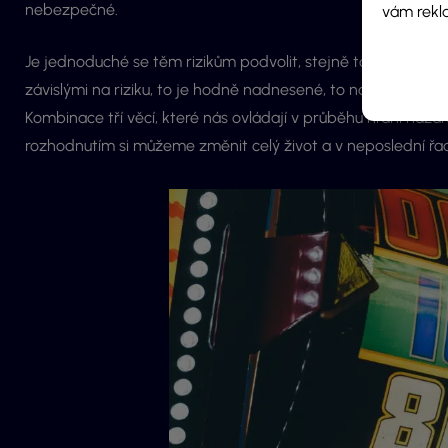
nebezpečné.
vám rekl
Je jednoduché se těm rizikům podvolit, stejně to zkusit a 
závislými na riziku, to je hodně nadnesené, to na čem se o
Kombinace tří věcí, které nás ovládají v průběhu hraní hazar
rozhodnutím si můžeme změnit celý život a v neposlední řadě 