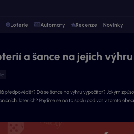
Loterie
Automaty
Recenze
Novinky
erií a šance na jejich výhru
nky
se dá předpovědět? Dá se šance na výhru vypočítat? Jakým způs
raničních, loteriích? Pojďme se na to spolu podívat v tomto obec