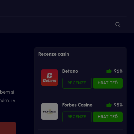
Recenze casin
Betano
96%
RECENZE
HRÁT TEĎ
obem si
ném, i v
Forbes Casino
95%
RECENZE
HRÁT TEĎ