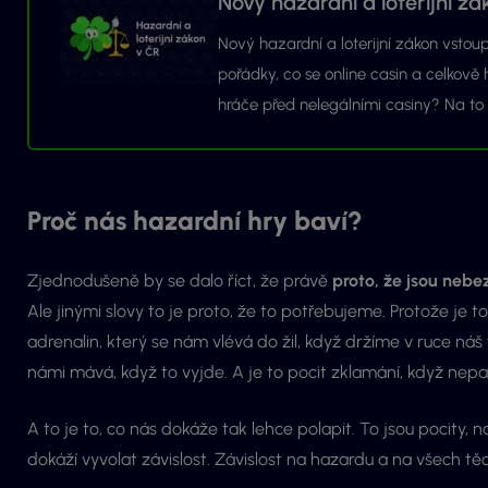
Nový hazardní a loterijní z
Nový hazardní a loterijní zákon vsto
pořádky, co se online casin a celkově
hráče před nelegálními casiny? Na t
Proč nás hazardní hry baví?
Zjednodušeně by se dalo říct, že právě
proto, že jsou neb
Ale jinými slovy to je proto, že to potřebujeme. Protože je to
adrenalin, který se nám vlévá do žil, když držíme v ruce náš ti
námi mává, když to vyjde. A je to pocit zklamání, když nepa
A to je to, co nás dokáže tak lehce polapit. To jsou pocity, n
dokáží vyvolat závislost. Závislost na hazardu a na všech t