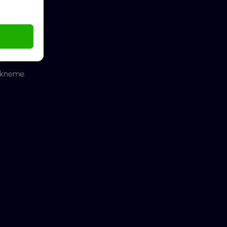
staneme
naděje
.
m
vykneme.