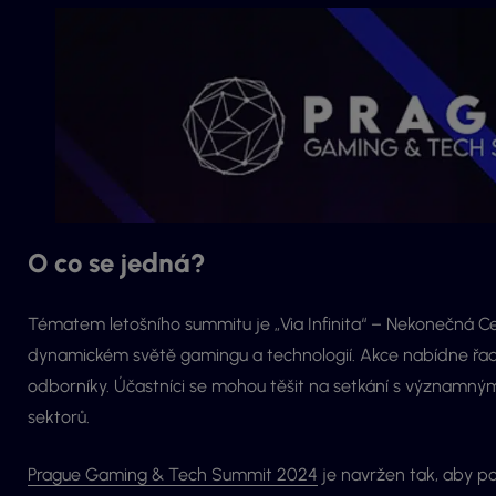
O co se jedná?
Tématem letošního summitu je „Via Infinita“ – Nekonečná Ce
dynamickém světě gamingu a technologií. Akce nabídne řa
odborníky. Účastníci se mohou těšit na setkání s významným
sektorů.
Prague Gaming & Tech Summit 2024
je navržen tak, aby po