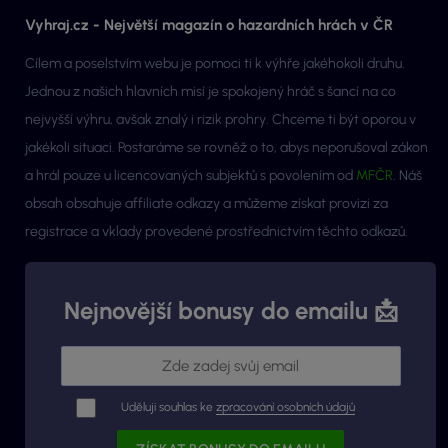
Vyhraj.cz - Největší magazín o hazardních hrách v ČR
Cílem a poselstvím webu je pomoci ti k výhře jakéhokoli druhu.
Jednou z našich hlavních misí je spokojený hráč s šancí na co
nejvyšší výhru, avšak znalý i rizik prohry. Chceme ti být oporou v
jakékoli situaci. Postaráme se rovněž o to, abys neporušoval zákon
a hrál pouze u licencovaných subjektů s povolením od
MFČR
. Náš
obsah obsahuje affiliate odkazy a můžeme získat provizi za
registrace a vklady provedené prostřednictvím těchto odkazů.
Nejnovější bonusy do emailu 📩
Uděluji souhlas ke
zpracování osobních údajů