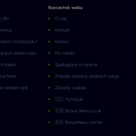
Rozcestník webu
| 18+
O nás
 pomoc
Kontakt
islosti na hazardu?
Kariéra
aných online casin
Pro média
jní zákon
Spolupráce a inzerce
né hraní
Zásady ochrany osobních údajů
o snížení rizik
Zásady cookies
🇸🇰 Vyhraj.sk
🇬🇧 Bonus-Menu.co.uk
🇧🇷 BonusMenu.com.br