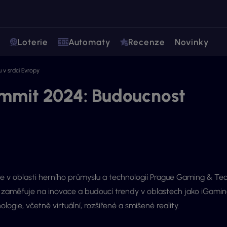
Loterie
Automaty
Recenze
Novinky
v srdci Evropy
mmit 2024: Budoucnost
kce v oblasti herního průmyslu a technologií Prague Gaming & Te
e zaměřuje na inovace a budoucí trendy v oblastech jako iGamin
ogie, včetně virtuální, rozšířené a smíšené reality.