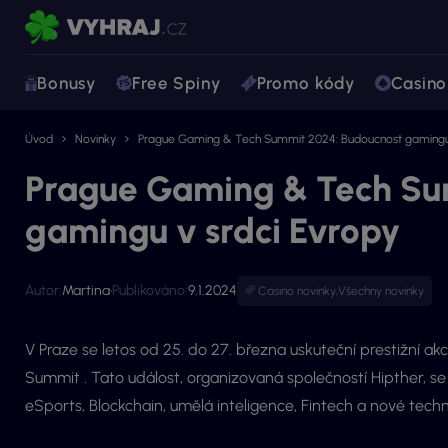
Bonusy
Free Spiny
Promo kódy
Casino
Úvod
Novinky
Prague Gaming & Tech Summit 2024: Budoucnost gamingu 
Prague Gaming & Tech Su
gamingu v srdci Evropy
Autor:
Martina
Publikováno:
9.1.2024
Casino novinky
,
Všechny novinky
V Praze se letos od 25. do 27. března uskuteční prestižní a
Summit . Tato událost, organizovaná společností Hipther, s
eSports, Blockchain, umělá inteligence, Fintech a nové technol