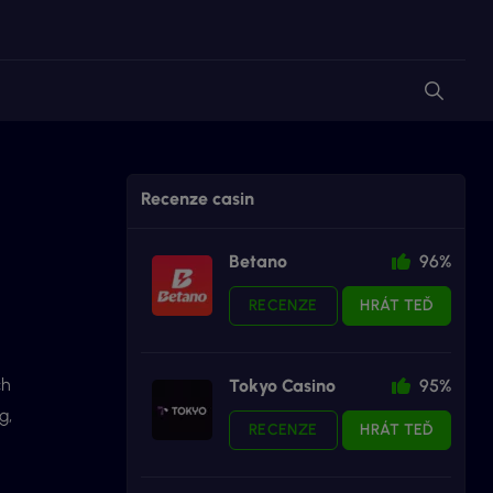
Recenze casin
Betano
96%
RECENZE
HRÁT TEĎ
ch
Tokyo Casino
95%
g,
RECENZE
HRÁT TEĎ