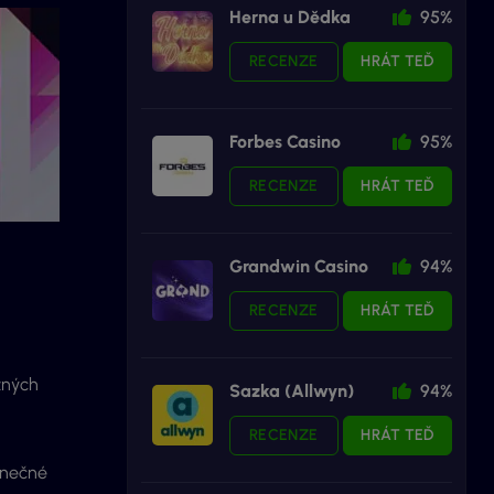
Herna u Dědka
95%
RECENZE
HRÁT TEĎ
Forbes Casino
95%
RECENZE
HRÁT TEĎ
Grandwin Casino
94%
RECENZE
HRÁT TEĎ
zných
Sazka (Allwyn)
94%
RECENZE
HRÁT TEĎ
inečné