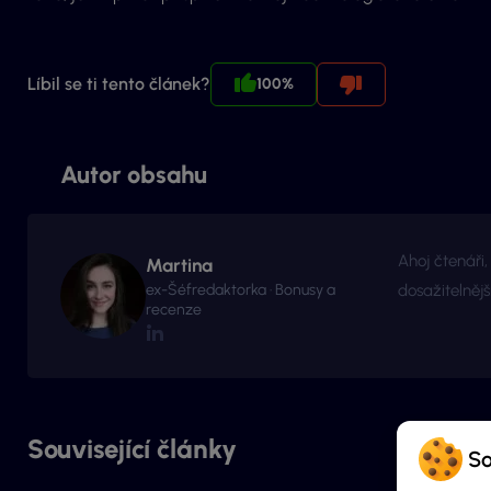
Líbil se ti tento článek?
100%
Autor obsahu
Ahoj čtenáři,
Martina
ex-Šéfredaktorka · Bonusy a
dosažitelněj
recenze
hazardních h
Související články
So