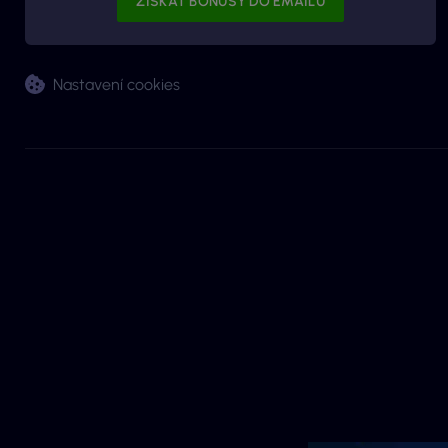
Nastavení cookies