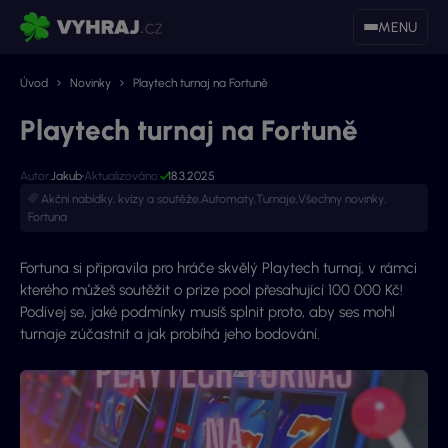
MENU
Úvod
Novinky
Playtech turnaj na Fortuně
Playtech turnaj na Fortuně
Autor:
Jakub
Aktualizováno:
18.3.2025
Akční nabídky, kvízy a soutěže
,
Automaty
,
Turnaje
,
Všechny novinky
,
Fortuna
Fortuna si připravila pro hráče skvělý Playtech turnaj, v rámci
kterého můžeš soutěžit o prize pool přesahující 100 000 Kč!
Podívej se, jaké podmínky musíš splnit proto, aby ses mohl
turnaje zúčastnit a jak probíhá jeho bodování.