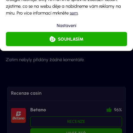
zjistíme, co se na webu děje a nabídneme vám reklamy na
míru. Pro více informací mrkněte
sem
.
Nastavení
Odeslaním souhlasíš se
zpracováním osobních údajů
a
pravidly diskuze
.
ODESLAT KOMENTÁŘ
SOUHLASÍM
Zatím nebyly přidány žádné komentáře.
Recenze casin
Betano
96%
RECENZE