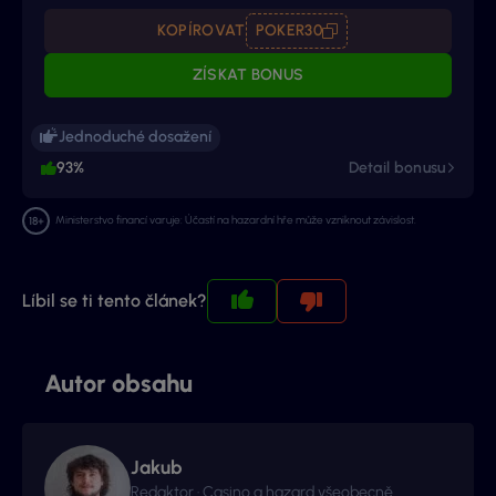
KOPÍROVAT
POKER30
ZÍSKAT BONUS
Jednoduché dosažení
93%
Detail bonusu
Ministerstvo financí varuje: Účastí na hazardní hře může vzniknout závislost.
Líbil se ti tento článek?
Autor obsahu
Jakub
Redaktor · Casino a hazard všeobecně