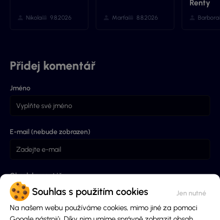
Renty
Nikola
9.8.2026
Marťa
8.8.2026
Barbora
Přidej komentář
Jméno
E-mail (nebude zobrazen)
Obsah komentáře
Souhlas s použitím cookies
Na našem webu používáme cookies, mimo jiné za pomoci
Google nástrojů. Díky nim umíme správně zobrazit obsah,