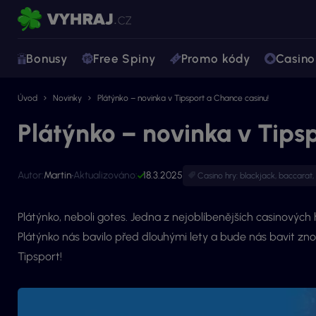
Bonusy
Free Spiny
Promo kódy
Casino
Úvod
Novinky
Plátýnko – novinka v Tipsport a Chance casinu!
Plátýnko – novinka v Tips
Autor:
Martin
Aktualizováno:
18.3.2025
Casino hry: blackjack, baccarat, 
Plátýnko, neboli gotes. Jedna z nejoblíbenějších casinovýc
Plátýnko nás bavilo před dlouhými lety a bude nás bavit znov
Tipsport!