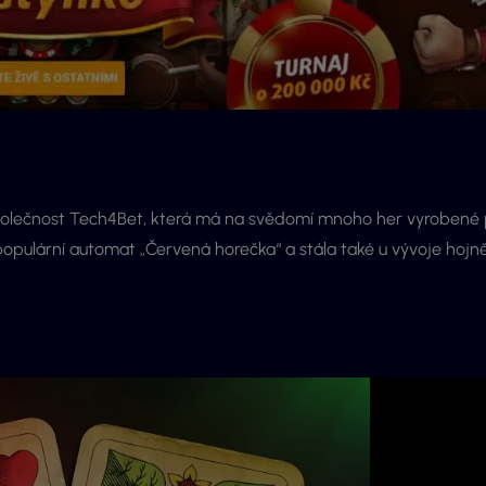
 společnost Tech4Bet, která má na svědomí mnoho her vyrobené
populární automat „Červená horečka“ a stála také u vývoje hojn