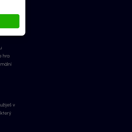
u
e hra
rmální
užiješ v
 který