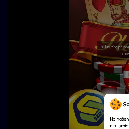
Kliknutím přijm
a po
So
Na našem
nim umím