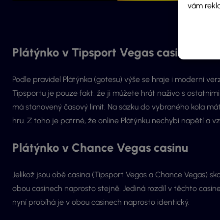
vám rekl
Plátýnko v Tipsport Vegas casinu
Podle pravidel Plátýnka (gotesu) výše se hraje i moderní ver
Tipsportu je pouze fakt, že ji můžete hrát naživo s ostatními
má stanovený časový limit. Na sázku do vybraného kola máte
hru. Z toho je patrné, že online Plátýnku nechybí napětí a 
Plátýnko v Chance Vegas casinu
Jelikož jsou obě casina (Tipsport Vegas a Chance Vegas) skoro
obou casinech naprosto stejně. Jediná rozdíl v těchto casin
nyní probíhá je v obou casinech naprosto identický.