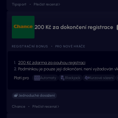
Tipsport
Přečíst recenzi
200 Kč za dokončení registrace
REGISTRAČNÍ BONUS
PRO NOVÉ HRÁČE
200 Kč zdarma za pouhou registraci
Podmínkou je pouze její dokončení, není vyžadován v
Platí pro
Automaty
Blackjack
Kurzové sázení
Jednoduché dosažení
Chance
Přečíst recenzi