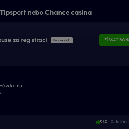
 Tipsport nebo Chance casina
uze za registraci
ZÍSKAT BON
Bez vkladu
pinů zdarma
ker
93%
Detail bo