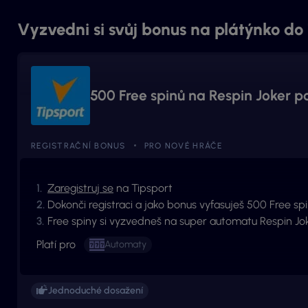
Vyzvedni si svůj bonus na plátýnko do
500 Free spinů na Respin Joker po
REGISTRAČNÍ BONUS
PRO NOVÉ HRÁČE
Zaregistruj se
na Tipsport
Dokonči registraci a jako bonus vyfasuješ 500 Free s
Free spiny si vyzvedneš na super automatu Respin Jo
Platí pro
Automaty
Jednoduché dosažení