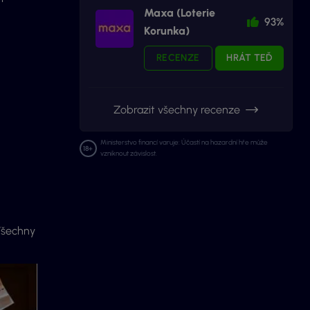
Maxa (Loterie
93%
Korunka)
RECENZE
HRÁT TEĎ
Zobrazit všechny recenze
Ministerstvo financí varuje: Účastí na hazardní hře může
vzniknout závislost.
 Všechny