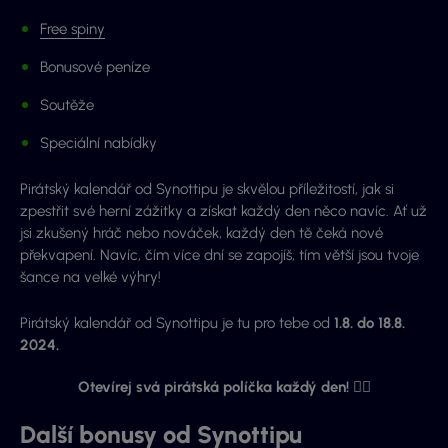
Free spiny
Bonusové peníze
Soutěže
Speciální nabídky
Pirátský kalendář od Synottipu je skvělou příležitostí, jak si
zpestřit své herní zážitky a získat každý den něco navíc. Ať už
jsi zkušený hráč nebo nováček, každý den tě čeká nové
překvapení. Navíc, čím více dní se zapojíš, tím větší jsou tvoje
šance na velké výhry!
Pirátský kalendář od Synottipu je tu pro tebe od
1.8. do 18.8.
2024.
Otevírej svá pirátská políčka každý den! 🏴‍☠️
Další bonusy od Synottipu