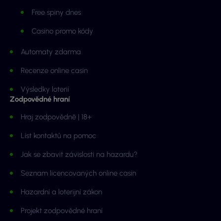
Free spiny dnes
Casino promo kódy
Automaty zdarma
Recenze online casin
Výsledky loterií
Zodpovědné hraní
Hraj zodpovědně | 18+
List kontaktů na pomoc
Jak se zbavit závislosti na hazardu?
Seznam licencovaných online casin
Hazardní a loterijní zákon
Projekt zodpovědné hraní