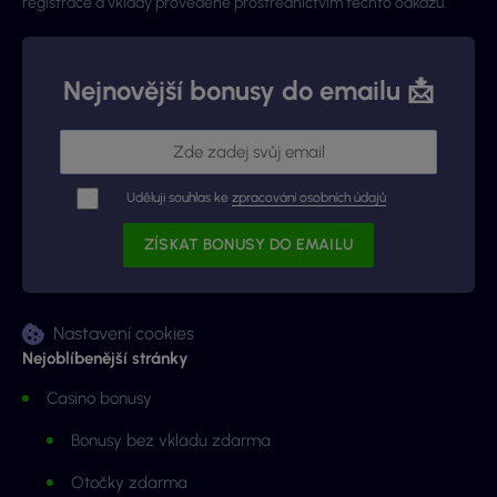
registrace a vklady provedené prostřednictvím těchto odkazů.
Nejnovější bonusy do emailu 📩
Uděluji souhlas ke
zpracování osobních údajů
Nastavení cookies
Nejoblíbenější stránky
Casino bonusy
Bonusy bez vkladu zdarma
Otočky zdarma