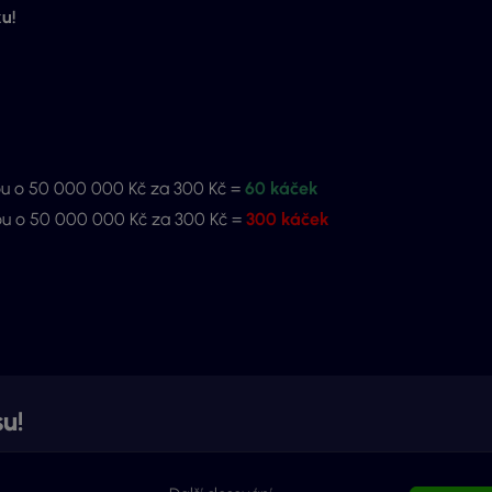
u!
tou o 50 000 000 Kč za 300 Kč =
60 káček
tou o 50 000 000 Kč za 300 Kč =
300 káček
su!