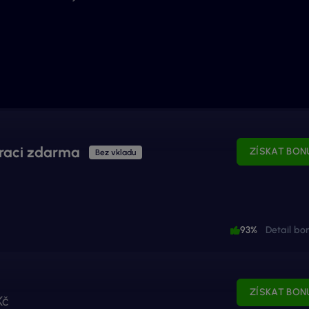
traci zdarma
ZÍSKAT BON
Bez vkladu
93%
Detail bo
ZÍSKAT BON
Kč