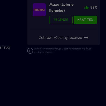
Maxa (Loterie
93%
Korunka)
RECENZE
HRÁT TEĎ
Zobrazit všechny recenze
st svůj
Ministerstvo financí varuje: Účastí na hazardní hře může
vzniknout závislost.