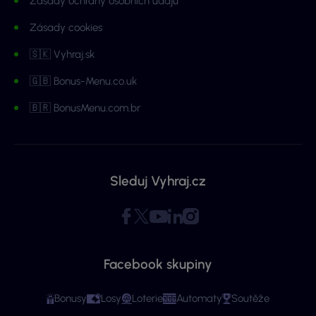
Zásady ochrany osobních údajů
Zásady cookies
🇸🇰 Vyhraj.sk
🇬🇧 Bonus-Menu.co.uk
🇧🇷 BonusMenu.com.br
Sleduj Vyhraj.cz
Facebook skupiny
Bonusy
Losy
Loterie
Automaty
Soutěže