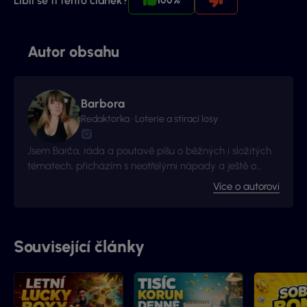
Líbil se ti tento článek?
100%
Autor obsahu
Barbora
Redaktorka · Loterie a stírací losy
Jsem Barča, ráda a poutavě píšu o běžných i složitých
tématech, přicházím s neotřelými nápady a ještě o
kousek radši se zlepšuji a získávám nové zkušenosti. I to
Více o autorovi
je důvod proč jsme s Vyhraj.cz navázali kontakt -
začalo to jako nová zkušenost, pokračuje to jako skvělá
spolupráce.
Související články