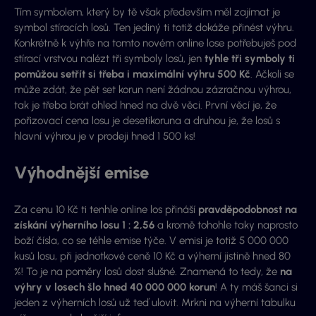
Tím symbolem, který by tě však především měl zajímat je
symbol stíracích losů. Ten jediný ti totiž dokáže přinést výhru.
Konkrétně k výhře na tomto novém online lose potřebuješ pod
stírací vrstvou nalézt tři symboly losů, jen
tyhle tři symboly ti
pomůžou setřít si třeba i maximální výhru 500 Kč
. Ačkoli se
může zdát, že pět set korun není žádnou zázračnou výhrou,
tak je třeba brát ohled hned na dvě věci. První věcí je, že
pořizovací cena losu je desetikoruna a druhou je, že losů s
hlavní výhrou je v prodeji hned 1 500 ks!
Výhodnější emise
Za cenu 10 Kč ti tenhle online los přináší
pravděpodobnost na
získání výherního losu 1 : 2,56
a kromě tohohle taky naprosto
boží čísla, co se téhle emise týče. V emisi je totiž 5 000 000
kusů losu, při jednotkové ceně 10 Kč a výherní jistině hned 80
%! To je na poměry losů dost slušné. Znamená to tedy, že
na
výhry v losech šlo hned 40 000 000 korun
! A ty máš šanci si
jeden z výherních losů už teď ulovit. Mrkni na výherní tabulku