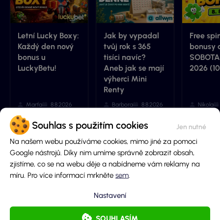
Letní Lucky Boxy:
Jak by vypadal
Free spi
Každý den nový
tvůj rok s 365
bonusy 
bonus u
tisíci navíc?
SOBOTA 
LuckyBetu!
Aneb jak se mají
2026 (1
výherci Mini
Renty
Marťa
8.8.2026
Barbora
8.8.2026
Nikola
Souhlas s použitím cookies
Na našem webu používáme cookies, mimo jiné za pomoci
Přidej komentář
Google nástrojů. Díky nim umíme správně zobrazit obsah,
zjistíme, co se na webu děje a nabídneme vám reklamy na
míru. Pro více informací mrkněte
sem
.
Jméno
Nastavení
SOUHLASÍM
E-mail (nebude zobrazen)