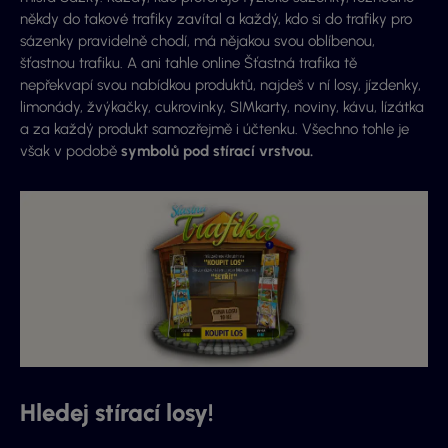
někdy do takové trafiky zavítal a každý, kdo si do trafiky pro
sázenky pravidelně chodí, má nějakou svou oblíbenou,
šťastnou trafiku. A ani tahle online Šťastná trafika tě
nepřekvapí svou nabídkou produktů, najdeš v ní losy, jízdenky,
limonády, žvýkačky, cukrovinky, SIMkarty, noviny, kávu, lízátka
a za každý produkt samozřejmě i účtenku. Všechno tohle je
však v podobě
symbolů pod stírací vrstvou.
Hledej stírací losy!