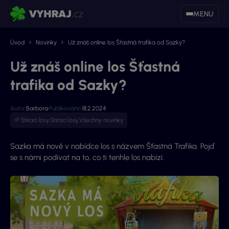
MENU
Úvod
Novinky
Už znáš online los Šťastná trafika od Sazky?
Už znáš online los Šťastná
trafika od Sazky?
Autor:
Barbora
Publikováno:
18.2.2024
Stírací losy
,
Stírací losy
,
Všechny novinky
Sazka má nově v nabídce los s názvem Šťastná Trafika. Pojď
se s námi podívat na to, co ti tenhle los nabízí.