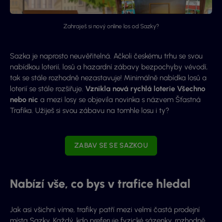
Zahraješ si nový online los od Sazky?
Sazka je naprosto neuvěřitelná. Ačkoli českému trhu se svou
nabídkou loterií, losů a hazardní zábavy bezpochyby vévodí,
tak se stále rozhodně nezastavuje! Minimálně nabídka losů a
loterií se stále rozšiřuje.
Vznikla nová rychlá loterie Všechno
nebo nic
a mezi losy se objevila novinka s názvem Šťastná
Trafika. Užiješ si svou zábavu na tomhle losu i ty?
ZABAV SE SE SAZKOU
Nabízí vše, co bys v trafice hledal
Jak asi všichni víme, trafiky patří mezi velmi častá prodejní
místa Sazky. Každý, kdo preferuje fyzické sázenky, rozhodně