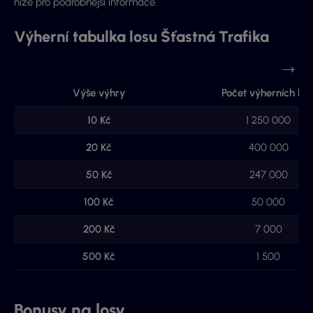
níže pro podrobnější informace.
Výherní tabulka losu Šťastná Trafika
Výše výhry
Počet výherních los
10 Kč
1 250 000
20 Kč
400 000
50 Kč
247 000
100 Kč
50 000
200 Kč
7 000
500 Kč
1 500
Bonusy na losy