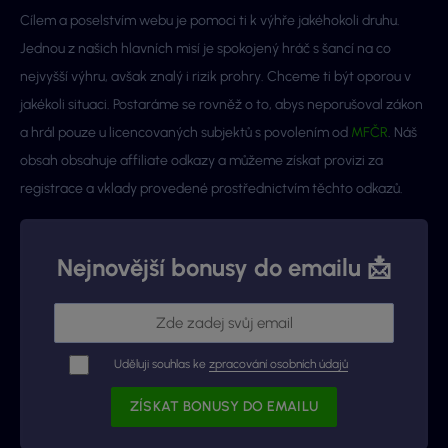
Cílem a poselstvím webu je pomoci ti k výhře jakéhokoli druhu.
Jednou z našich hlavních misí je spokojený hráč s šancí na co
nejvyšší výhru, avšak znalý i rizik prohry. Chceme ti být oporou v
jakékoli situaci. Postaráme se rovněž o to, abys neporušoval zákon
a hrál pouze u licencovaných subjektů s povolením od
MFČR
. Náš
obsah obsahuje affiliate odkazy a můžeme získat provizi za
registrace a vklady provedené prostřednictvím těchto odkazů.
Nejnovější bonusy do emailu 📩
Uděluji souhlas ke
zpracování osobních údajů