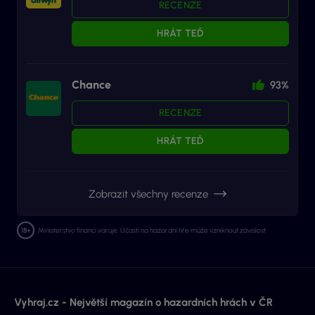
RECENZE
HRÁT TEĎ
Chance
93%
RECENZE
HRÁT TEĎ
Zobrazit všechny recenze
Ministerstvo financí varuje: Účastí na hazardní hře může vzniknout závislost.
Vyhraj.cz - Největší magazín o hazardních hrách v ČR