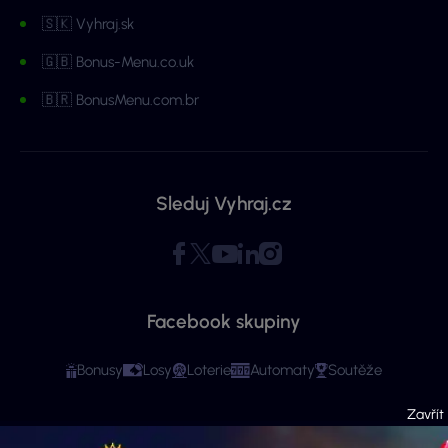
🇸🇰 Vyhraj.sk
🇬🇧 Bonus-Menu.co.uk
🇧🇷 BonusMenu.com.br
Sleduj Vyhraj.cz
Facebook skupiny
Bonusy
Losy
Loterie
Automaty
Soutěže