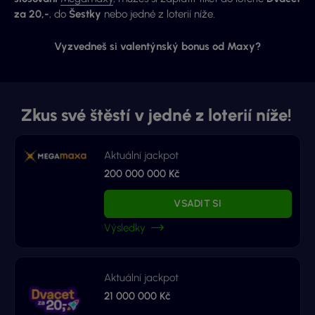
za 20,-
, do
Šestky
nebo jedné z loterií níže.
Vyzvedneš si valentýnský bonus od Maxy?
Zkus své štěstí v jedné z loterií níže!
Aktuální jackpot
200 000 000 Kč
VSADIT SI
Výsledky
Aktuální jackpot
21 000 000 Kč