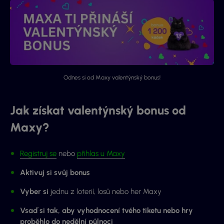
Odnes si od Maxy valentýnský bonus!
Jak získat valentýnský bonus od
Maxy?
Registruj se
nebo
přihlas u Maxy
Aktivuj si svůj bonus
Vyber si
jednu z loterií, losů nebo her Maxy
Vsaď si tak, aby vyhodnocení tvého tiketu nebo hry
proběhlo do nedělní půlnoci