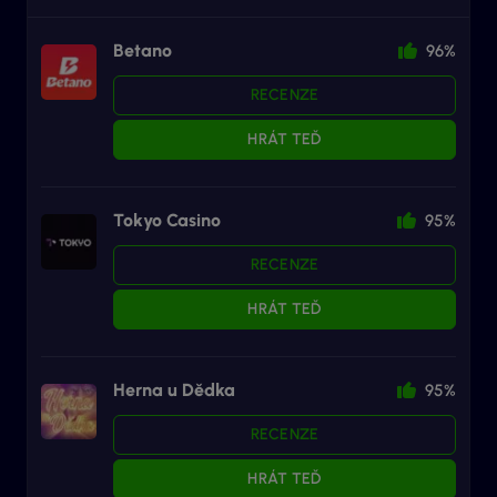
Betano
96%
RECENZE
HRÁT TEĎ
Tokyo Casino
95%
RECENZE
HRÁT TEĎ
Herna u Dědka
95%
RECENZE
HRÁT TEĎ