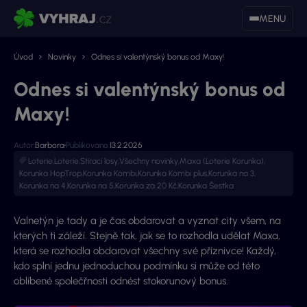
MENU
Úvod
Novinky
Odnes si valentýnský bonus od Maxy!
Odnes si valentýnský bonus od
Maxy!
Autor:
Barbora
Publikováno:
13.2.2026
Loterie
,
Loterie
,
Stírací losy
,
Všechny novinky
,
Maxa (Loterie Korunka)
,
Korunka HopTrop
,
Korunka Kombi
,
Korunka Kombi plus
,
Korunka na 3
,
Korunka na 4
,
Korunka na 5
,
Korunka za 20 Kč
,
Korunka Šestka
Valnetýn je tady a je čas obdarovat a vyznat city všem, na
kterých ti záleží. Stejně tak, jak se to rozhodla udělat Maxa,
která se rozhodla obdarovat všechny své příznivce! Každý,
kdo splní jednu jednoduchou podmínku si může od této
oblíbené společřnosti odnést stokorunový bonus.