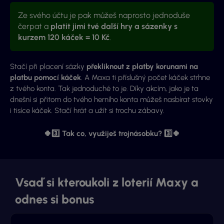
Ze svého účtu je pak můžeš naprosto jednoduše
čerpat a
platit jimi tvé další hry a sázenky
s
kurzem 120 káček = 10 Kč
.
Stačí při placení sázky
překliknout z platby korunami na
platbu pomocí káček
. A Maxa ti příslušný počet káček strhne
z tvého konta. Tak jednoduché to je. Díky akcím, jako je ta
dnešní si přitom do tvého herního konta můžeš nasbírat stovky
i tisíce káček. Stačí hrát a užít si trochu zábavy.
🍀3️⃣ Tak co, využiješ trojnásobku? 3️⃣🍀
Vsaď si kteroukoli z loterií Maxy a
odnes si bonus