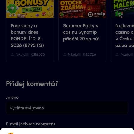
Free spiny a
Summer Party v
Nejlevně
bonusy dnes
casinu Synottip
casino 
PONDĚLÍ 10. 8.
přináší 20 spinů!
v Česku:
2026 (8795 FS)
už za pá
Nikola
10.8.2026
Nikola
9.8.2026
Marťa
Přidej komentář
Jméno
E-mail (nebude zobrazen)