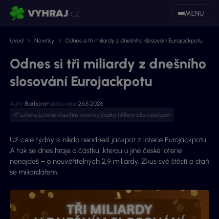
MENU
Úvod
Novinky
Odnes si tři miliardy z dnešního slosování Eurojackpotu
Odnes si tři miliardy z dnešního
slosování Eurojackpotu
Autor:
Barbora
Publikováno:
26.5.2026
Loterie
,
Loterie
,
Všechny novinky
,
Sazka (Allwyn)
,
Eurojackpot
Už celé týdny si nikdo neodnesl jackpot z loterie Eurojackpotu.
A tak se dnes hraje o částku, kterou u jiné české loterie
nenajdeš – o neuvěřitelných 2,9 miliardy. Zkus své štěstí a staň
se miliardářem.