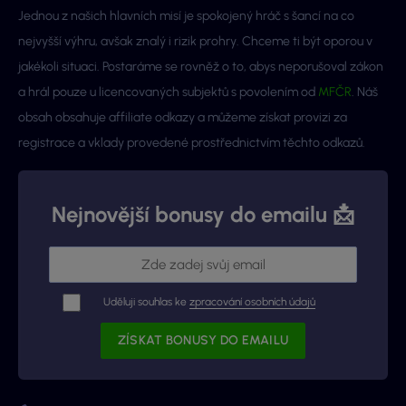
Jednou z našich hlavních misí je spokojený hráč s šancí na co
nejvyšší výhru, avšak znalý i rizik prohry. Chceme ti být oporou v
jakékoli situaci. Postaráme se rovněž o to, abys neporušoval zákon
a hrál pouze u licencovaných subjektů s povolením od
MFČR
. Náš
obsah obsahuje affiliate odkazy a můžeme získat provizi za
registrace a vklady provedené prostřednictvím těchto odkazů.
Nejnovější bonusy do emailu 📩
Uděluji souhlas ke
zpracování osobních údajů