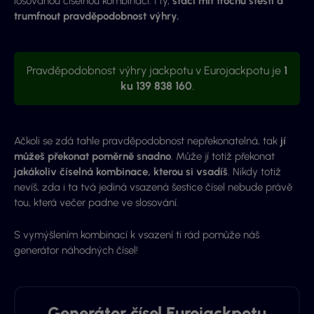
losovanou číselnou kombinaci. I ty,
stačí mít trochu štěstí a
trumfnout pravděpodobnost výhry.
Pravděpodobnost výhry jackpotu v Eurojackpotu je
1
ku 139 838 160
.
Ačkoli se zdá tahle pravděpodobnost nepřekonatelná, tak
jí
můžeš překonat poměrně snadno
. Může jí totiž překonat
jakákoliv číselná kombinace, kterou si vsadíš
. Nikdy totiž
nevíš, zda i ta tvá jediná vsazená šestice čísel nebude právě
tou, která večer padne ve slosování.
S vymýšlením kombinací k vsazení ti rád pomůže náš
generátor náhodných čísel!
Generátor čísel Eurojackpotu