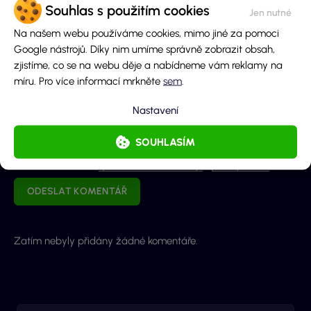
Souhlas s použitím cookies
Na našem webu používáme cookies, mimo jiné za pomoci
Obsah komentáře
Google nástrojů. Díky nim umíme správně zobrazit obsah,
zjistíme, co se na webu děje a nabídneme vám reklamy na
míru. Pro více informací mrkněte
sem
.
Nastavení
SOUHLASÍM
Odeslaním souhlasíš se
zpracováním osobních údajů
a
pravidly diskuze
.
ODESLAT KOMENTÁŘ
Zatím nebyly přidány žádné komentáře.