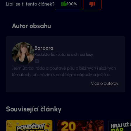
Líbil se ti tento článek?
100%
Autor obsahu
Barbora
Redaktorka · Loterie a stírací losy
Jsem Barča, ráda a poutavě píšu o běžných i složitých
tématech, přicházím s neotřelými nápady a ještě o
kousek radši se zlepšuji a získávám nové zkušenosti. I to
Více o autorovi
je důvod proč jsme s Vyhraj.cz navázali kontakt -
začalo to jako nová zkušenost, pokračuje to jako skvělá
spolupráce.
Související články