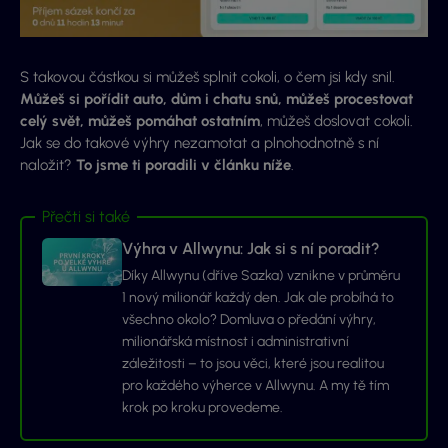
S takovou částkou si můžeš splnit cokoli, o čem jsi kdy snil.
Můžeš si pořídit auto, dům i chatu snů, můžeš procestovat
celý svět, můžeš pomáhat ostatním
, můžeš doslovat cokoli.
Jak se do takové výhry nezamotat a plnohodnotně s ní
naložit?
To jsme ti poradili v článku níže
.
Přečti si také
Výhra v Allwynu: Jak si s ní poradit?
Díky Allwynu (dříve Sazka) vznikne v průměru
1 nový milionář každý den. Jak ale probíhá to
všechno okolo? Domluva o předání výhry,
milionářská místnost i administrativní
záležitosti – to jsou věci, které jsou realitou
pro každého výherce v Allwynu. A my tě tím
krok po kroku provedeme.