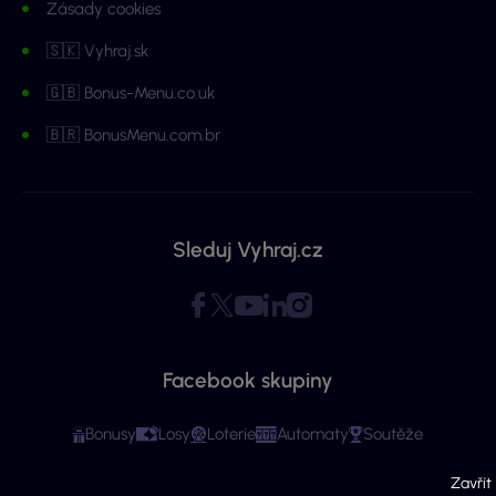
Zásady cookies
🇸🇰 Vyhraj.sk
🇬🇧 Bonus-Menu.co.uk
🇧🇷 BonusMenu.com.br
Sleduj Vyhraj.cz
Facebook skupiny
Bonusy
Losy
Loterie
Automaty
Soutěže