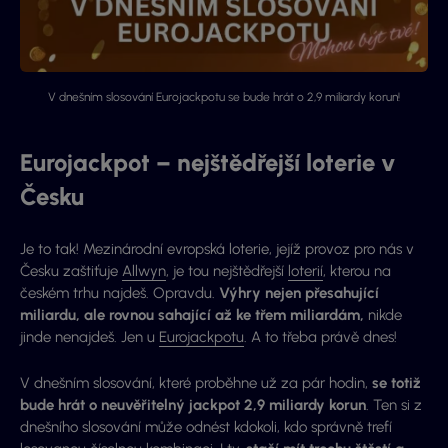
V dnešním slosování Eurojackpotu se bude hrát o 2,9 miliardy korun!
Eurojackpot – nejštědřejší loterie v
Česku
Je to tak! Mezinárodní evropská loterie, jejíž provoz pro nás v
Česku zaštiťuje
Allwyn
, je tou nejštědřejší
loterií
, kterou na
českém trhu najdeš. Opravdu.
Výhry nejen přesahující
miliardu, ale rovnou sahající až ke třem miliardám,
nikde
jinde nenajdeš. Jen u
Eurojackpotu
. A to třeba právě dnes!
V dnešním slosování, které proběhne už za pár hodin,
se totiž
bude hrát o neuvěřitelný jackpot 2,9 miliardy korun
. Ten si z
dnešního slosování může odnést kdokoli, kdo správně trefí