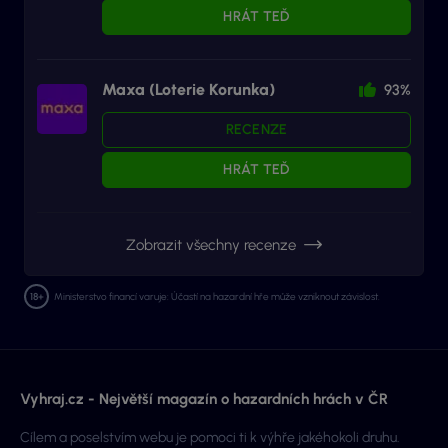
HRÁT TEĎ
Maxa (Loterie Korunka)
93%
RECENZE
HRÁT TEĎ
Zobrazit všechny recenze
Ministerstvo financí varuje: Účastí na hazardní hře může vzniknout závislost.
Vyhraj.cz - Největší magazín o hazardních hrách v ČR
Cílem a poselstvím webu je pomoci ti k výhře jakéhokoli druhu.