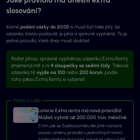
slosování?
Kromě
podání sázky do 20:00
si musíš být také jistý, že
sázenka, kterou podáváš, je plná a správně vyplněná. To je
jediné pravidlo, které dnes musíš dodržet.
Podat plnou, správně vyplněnou sázenku Extra Renty
znamená mít v ní
4 sloupečky se sedmi čísly
. Taková
sázenka tě
vyjde na 100
nebo
200 korun
, podle
toho jakou Extra Rentu si vybereš.
Přečti si také
Loterie Extra renta má nová pravidla!
Můžeš vyhrát až 200 000 tisíc měsíčně
S tím, jak se Sazka pomalu ale jistě rozrůstá,
souvisí i změny pravidel u jednotlivých loterií.
Sazka přidává slosování, navyšuje výhry a dál