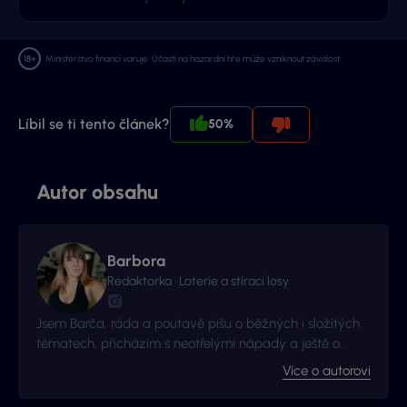
Ministerstvo financí varuje: Účastí na hazardní hře může vzniknout závislost.
Líbil se ti tento článek?
50%
Autor obsahu
Barbora
Redaktorka · Loterie a stírací losy
Jsem Barča, ráda a poutavě píšu o běžných i složitých
tématech, přicházím s neotřelými nápady a ještě o
kousek radši se zlepšuji a získávám nové zkušenosti. I to
Více o autorovi
je důvod proč jsme s Vyhraj.cz navázali kontakt -
začalo to jako nová zkušenost, pokračuje to jako skvělá