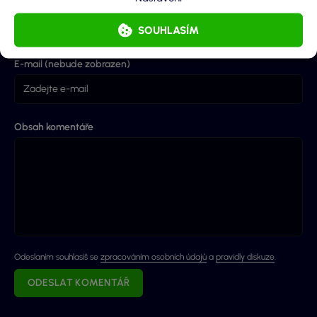
Jméno
SOUHLASÍM
E-mail (nebude zobrazen)
Obsah komentáře
Odeslaním souhlasíš se
zpracováním osobních údajů
a
pravidly diskuze
.
ODESLAT KOMENTÁŘ