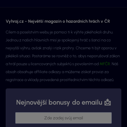
Vyhraj.cz - Největší magazín o hazardních hrách v ČR
Cílem a poselstvím webu je pomoci ti k výhře jakéhokoli druhu.
Jednou z našich hlavních misí je spokojený hráč s šancí na co
nejvyšší výhru, avšak znalý i rizik prohry. Chceme ti být oporou v
jakékoli situaci. Postaráme se rovněž o to, abys neporušoval zákon
a hrál pouze u licencovaných subjektů s povolením od
MFČR
. Náš
obsah obsahuje affiliate odkazy a můžeme získat provizi za
registrace a vklady provedené prostřednictvím těchto odkazů.
Nejnovější bonusy do emailu 📩