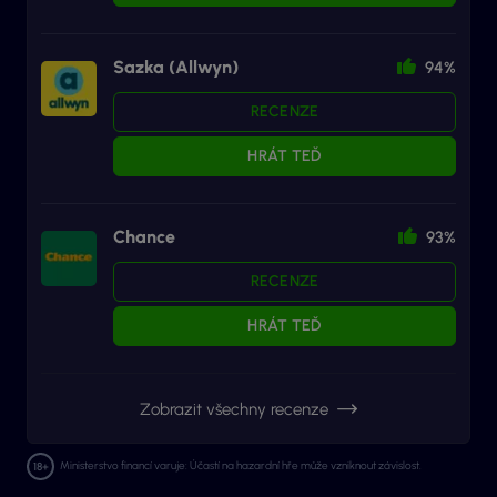
Sazka (Allwyn)
94%
RECENZE
HRÁT TEĎ
Chance
93%
RECENZE
HRÁT TEĎ
Zobrazit všechny recenze
Ministerstvo financí varuje: Účastí na hazardní hře může vzniknout závislost.