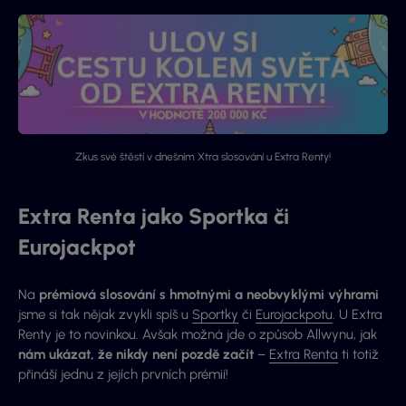
Zkus své štěstí v dnešním Xtra slosování u Extra Renty!
Extra Renta jako Sportka či
Eurojackpot
Na
prémiová slosování s hmotnými a neobvyklými výhrami
jsme si tak nějak zvykli spíš u
Sportky
či
Eurojackpotu
. U Extra
Renty je to novinkou. Avšak možná jde o způsob Allwynu, jak
nám ukázat, že nikdy není pozdě začít
–
Extra Renta
ti totiž
přináší jednu z jejích prvních prémií!