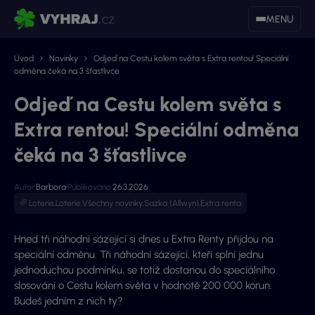
MENU
Úvod
Novinky
Odjeď na Cestu kolem světa s Extra rentou! Speciální
odměna čeká na 3 šťastlivce
Odjeď na Cestu kolem světa s
Extra rentou! Speciální odměna
čeká na 3 šťastlivce
Autor:
Barbora
Publikováno:
26.3.2026
Loterie
,
Loterie
,
Všechny novinky
,
Sazka (Allwyn)
,
Extra renta
Hned tři náhodní sázející si dnes u Extra Renty přijdou na
speciální odměnu. Tři náhodní sázející, kteří splní jednu
jednoduchou podmínku, se totiž dostanou do speciálního
slosování o Cestu kolem světa v hodnotě 200 000 korun.
Budeš jedním z nich ty?