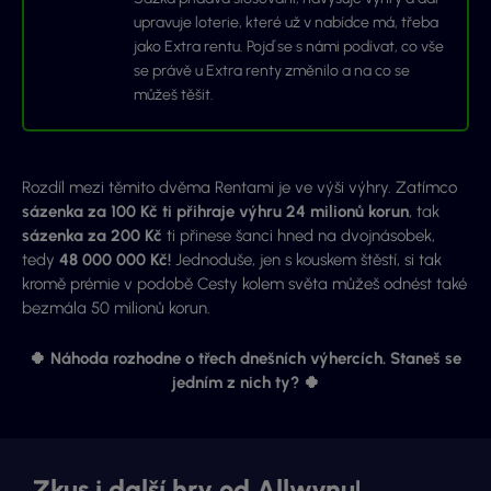
upravuje loterie, které už v nabídce má, třeba
jako Extra rentu. Pojď se s námi podívat, co vše
se právě u Extra renty změnilo a na co se
můžeš těšit.
Rozdíl mezi těmito dvěma Rentami je ve výši výhry. Zatímco
sázenka za 100 Kč ti přihraje výhru 24 milionů korun
, tak
sázenka za 200 Kč
ti přinese šanci hned na dvojnásobek,
tedy
48 000 000 Kč!
Jednoduše, jen s kouskem štěstí, si tak
kromě prémie v podobě Cesty kolem světa můžeš odnést také
bezmála 50 milionů korun.
🍀
Náhoda
rozhodne o
třech dnešních výhercích. Staneš se
jedním z nich ty? 🍀
Zkus i další hry od Allwynu!