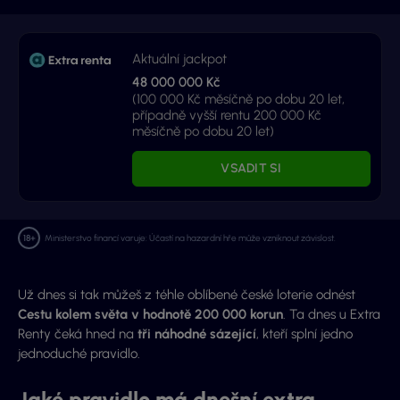
Aktuální jackpot
48 000 000 Kč
(100 000 Kč měsíčně po dobu 20 let,
případně vyšší rentu 200 000 Kč
měsíčně po dobu 20 let)
VSADIT SI
Ministerstvo financí varuje: Účastí na hazardní hře může vzniknout závislost.
Už dnes si tak můžeš z téhle oblíbené české loterie odnést
Cestu kolem světa v hodnotě 200 000 korun
. Ta dnes u Extra
Renty čeká hned na
tři náhodné sázející
, kteří splní jedno
jednoduché pravidlo.
Jaké pravidlo má dnešní extra