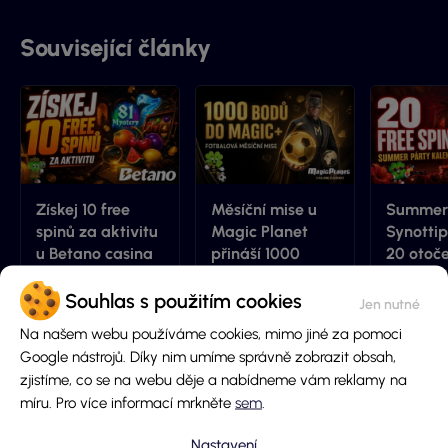
spolupráce.
Související články
Získej 10 free
Měsíční mise u
Summer 
spinů za aktivitu
Magic Planet
Synottip
u Betano casina
přináší 1000
20 otoč
bodů do Magic+!
zdarma!
Souhlas s použitím cookies
Lenka
6.8.2026
Nikola
6.8.2026
Marťa
Na našem webu používáme cookies, mimo jiné za pomoci
Google nástrojů. Díky nim umíme správně zobrazit obsah,
zjistíme, co se na webu děje a nabídneme vám reklamy na
Přidej komentář
míru. Pro více informací mrkněte
sem
.
Nastavení