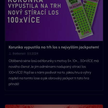
Korunka vypustila na trh los s nejvyšším jackpotem!
Barbora
5.5.2024
Oblíbená série losů od Korunky s motivy 5×, 10×,… 50×VÍCE má
nového člena! Je jím odměnami nadupaný stírací los
100×VÍCE! Pojď se s námi podívat na to, jakou hru a výhry
najdeš na tomto lose a jak obrovský jackpot ti tato hra
přináší!