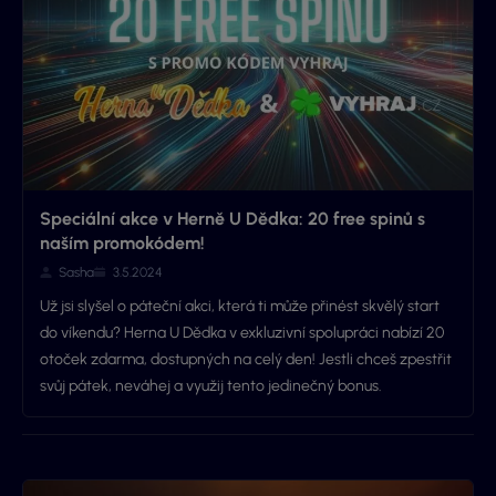
Speciální akce v Herně U Dědka: 20 free spinů s
naším promokódem!
Sasha
3.5.2024
Už jsi slyšel o páteční akci, která ti může přinést skvělý start
do víkendu? Herna U Dědka v exkluzivní spolupráci nabízí 20
otoček zdarma, dostupných na celý den! Jestli chceš zpestřit
svůj pátek, neváhej a využij tento jedinečný bonus.