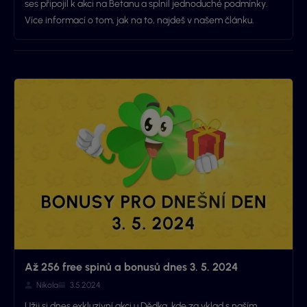
ses připojil k akci na Betanu a splnil jednoduché podmínky.
Více informací o tom, jak na to, najdeš v našem článku.
Až 256 free spinů a bonusů dnes 3. 5. 2024
Nikola
3.5.2024
Užij si dnes exkluzivní akci u Dědka, kde za vklad s naším