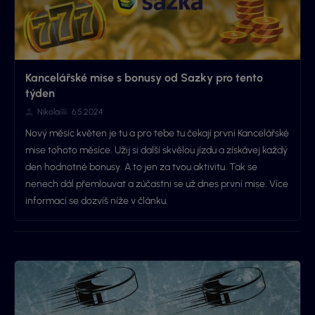
Kancelářské mise s bonusy od Sazky pro tento
týden
Nikola
6.5.2024
Nový měsíc květen je tu a pro tebe tu čekají první Kancelářské
mise tohoto měsíce. Užij si další skvělou jízdu a získávej každý
den hodnotné bonusy. A to jen za tvou aktivitu. Tak se
nenech dál přemlouvat a zúčastni se už dnes první mise. Více
informací se dozvíš níže v článku.