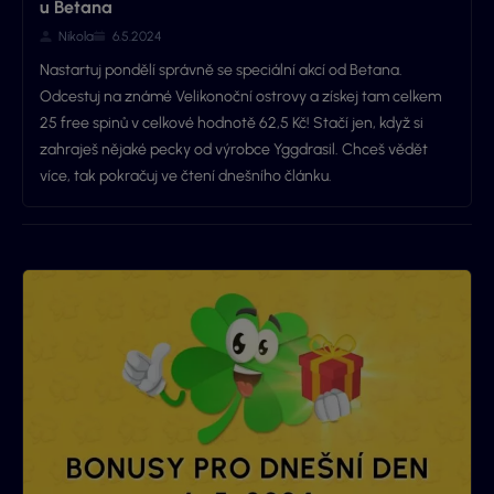
u Betana
Nikola
6.5.2024
Nastartuj pondělí správně se speciální akcí od Betana.
Odcestuj na známé Velikonoční ostrovy a získej tam celkem
25 free spinů v celkové hodnotě 62,5 Kč! Stačí jen, když si
zahraješ nějaké pecky od výrobce Yggdrasil. Chceš vědět
více, tak pokračuj ve čtení dnešního článku.