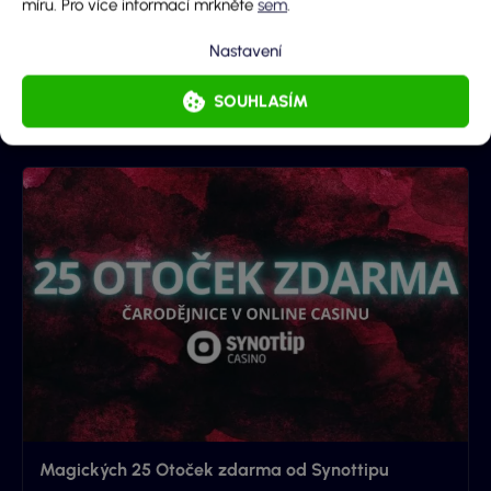
míru. Pro více informací mrkněte
sem
.
otoček zdarma přímo za hubičku u Merkuru nebo si otevři
ještě zbývající políčko v čarodějnickém kalendáři u Synottipu,
Nastavení
kde na tebe čeká 15 free spinů. To ale není vše, tak čti dál!
SOUHLASÍM
Magických 25 Otoček zdarma od Synottipu