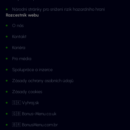
Národní stránky pro snížení rizik hazardního hraní
Rozcestník webu
O nás
Kontakt
Kariéra
Pro média
Spolupráce a inzerce
Zásady ochrany osobních údajů
Zásady cookies
🇸🇰 Vyhraj.sk
🇬🇧 Bonus-Menu.co.uk
🇧🇷 BonusMenu.com.br