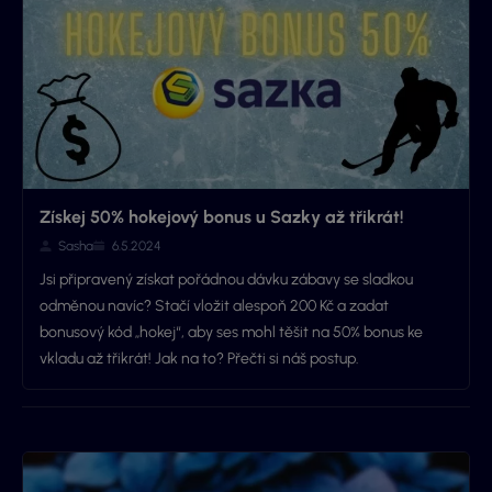
Získej 50% hokejový bonus u Sazky až třikrát!
Sasha
6.5.2024
Jsi připravený získat pořádnou dávku zábavy se sladkou
odměnou navíc? Stačí vložit alespoň 200 Kč a zadat
bonusový kód „hokej“, aby ses mohl těšit na 50% bonus ke
vkladu až třikrát! Jak na to? Přečti si náš postup.