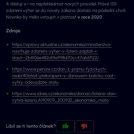
A stěžují si i na nepřehlednost nových pravidel. Právě 15%
zdanění výher se do novely zákona dostalo na poslední chvíli.
Novinka by měla vstoupit v platnost
v roce 2020
.
Zdroje:
https://zpravy.aktualne.cz/ekonomika/ministerstvo-
navrhuje-zdaneni-vyher-v-loterii-zaplati-i-
stas/r~2b4106e482d111e998d70cc47ab5f122/
https://www.penize.cz/dan-z-prijmu-fyzickych-
osob/406664-prekvapeni-v-danovem-balicku-cast-
vyhry-odevzdate-statu
https://www.idnes.cz/ekonomika/domaci/loterie-dan-
vyhra-kasino.A190909_200932_ekonomika_mato
Líbil se ti tento článek?