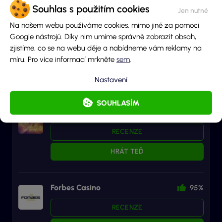
Souhlas s použitím cookies
Recenze casin
Na našem webu používáme cookies, mimo jiné za pomoci
Betano
Google nástrojů. Díky nim umíme správně zobrazit obsah,
96%
zjistíme, co se na webu děje a nabídneme vám reklamy na
RECENZE
míru. Pro více informací mrkněte
sem
.
HRÁT TEĎ
Nastavení
SOUHLASÍM
Herna u Dědka
95%
RECENZE
HRÁT TEĎ
Forbes Casino
95%
RECENZE