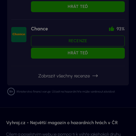
HRÁT TEĎ
Chance
93%
RECENZE
HRÁT TEĎ
Zobrazit všechny recenze
Ministerstvo financí varuje: Účastí na hazardní hře může vzniknout závislost.
Vyhraj.cz - Největší magazín o hazardních hrách v ČR
Cílem a poselstvím webu je pomoci ti k výhře jakéhokoli druhu.