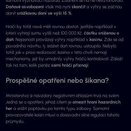
samotní vyznavači hazardu. Zdanění se na ně nevztahovalo.
Daňové osvobození
však má nyní
skončit
a výhry se začnou
danit
srážkovou daní ve výši 15 %
.
Hráči by totiž nově měli rovnou dostat, jestliže například v
loterii vyhrají sumu vyšší než 100 000 Kč,
částku sníženou o
daň
. Nejasnosti provázejí výhry například v
kasinu
. Zde se od
původního návrhu, tj. srážet daň rovnou, ustoupilo. Nebylo
totiž jak v praxi realizovat, kasina v této chvíli nemají
mechanismy, jež by umožnily výhry hráčů kontrolovat. Záleží
tak na tom, kolik peněz
sami hráči přiznají
.
Prospěšné opatření nebo šikana?
Ministerstvo si navzdory negativním ohlasům trvá na svém:
Jedná se o opatření, jehož cílem je
omezit hraní hazardních
her
a snížit poptávku po tomto typu zábavy. Samotní
provozovatelé kasín mluví o dosavadní silné regulaci tohoto
průmyslu.