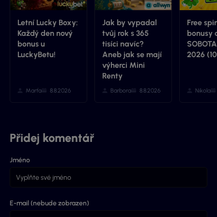
Letní Lucky Boxy:
Jak by vypadal
Free spi
Každý den nový
tvůj rok s 365
bonusy 
bonus u
tisíci navíc?
SOBOTA 
LuckyBetu!
Aneb jak se mají
2026 (10
výherci Mini
Renty
Marťa
8.8.2026
Barbora
8.8.2026
Nikola
Přidej komentář
Jméno
E-mail (nebude zobrazen)