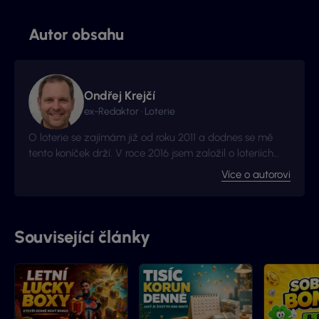
Autor obsahu
Ondřej Krejčí
ex-Redaktor · Loterie
O loterie se zajímám již od roku 2011 a dodnes se mě
tento koníček drží. V roce 2016 jsem založil o loteriích
web Vyhraj.com, který jsem následně v roce 2017
Více o autorovi
prodal, avšak za podmínek, že budu moci stále
publikovat na téma loterií a stíracích losů. Nyní jste na
webu, který má s novými majitely nový kabát a
mnohem více informací.
Související články