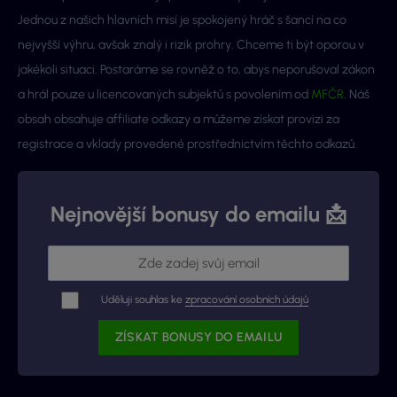
Jednou z našich hlavních misí je spokojený hráč s šancí na co
nejvyšší výhru, avšak znalý i rizik prohry. Chceme ti být oporou v
jakékoli situaci. Postaráme se rovněž o to, abys neporušoval zákon
a hrál pouze u licencovaných subjektů s povolením od
MFČR
. Náš
obsah obsahuje affiliate odkazy a můžeme získat provizi za
registrace a vklady provedené prostřednictvím těchto odkazů.
Nejnovější bonusy do emailu 📩
Uděluji souhlas ke
zpracování osobních údajů