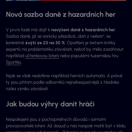
Nová sazba daně z hazardních her
V první řadě má dojít k
navýšení daně z hazardních her
.
Sazba daně, jíž se ironicky přezdívá „daň z neřesti“, se
konkrétně
zvýší ze 23 na 30 %
. Opatření je terčem kritiky
expertů na problematiku závislosti, neboť by mělo zasáhnout
například
účtenkovou loterii
nebo populární tuzemskou hru
Sportka
.
Nijak se však nedotkne například herních automatů. A právě
ty jsou přitom podle odborníků nejnebezpečnější z hlediska
rizika vzniku závislosti.
Jak budou výhry danit hráči
Nespokojení jsou z pochopitelných důvodů i samotní
provozovatelé loterií. Až dosud u nás naopak mohli být v klidu