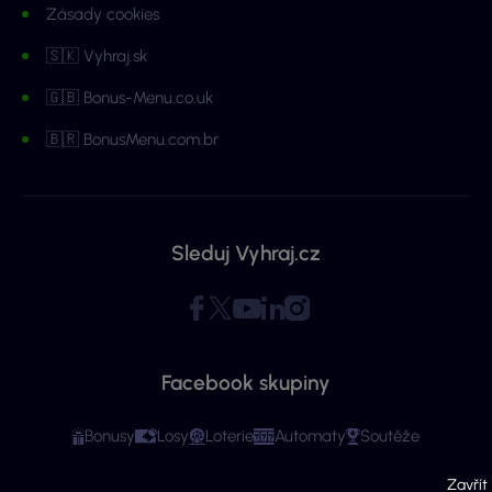
Zásady cookies
🇸🇰 Vyhraj.sk
🇬🇧 Bonus-Menu.co.uk
🇧🇷 BonusMenu.com.br
Sleduj Vyhraj.cz
Facebook skupiny
Bonusy
Losy
Loterie
Automaty
Soutěže