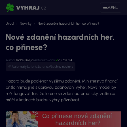
MENU
Úvod
Novinky
Nové zdanění hazardních her, co přinese?
Nové zdanění hazardních her,
co přinese?
Autor:
Ondřej Krejčí
Aktualizováno:
23.7.2024
Automaty
,
Loterie
,
Loterie
,
Všechny novinky
Hazard bude podléhat vyššímu zdanění. Ministerstvo financí
přišlo mimo jiné s úpravou zdaňování výher. Nový model by
měl fungovat tak, že loterie se zdaní automaticky, zatímco
hráči v kasinech budou výhry přiznávat.