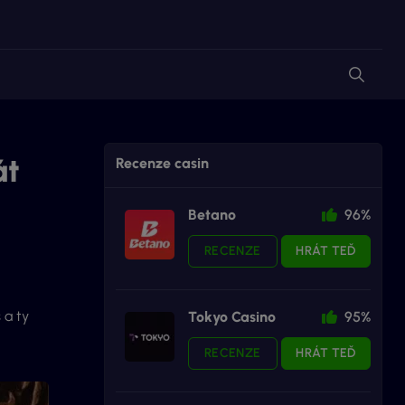
át
Recenze casin
Betano
96%
RECENZE
HRÁT TEĎ
 a ty
Tokyo Casino
95%
RECENZE
HRÁT TEĎ