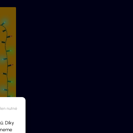
ů. Díky
ídneme