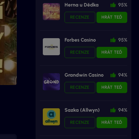
Herna u Dědka
95%
RECENZE
HRÁT TEĎ
Forbes Casino
95%
RECENZE
HRÁT TEĎ
Grandwin Casino
94%
RECENZE
HRÁT TEĎ
Sazka (Allwyn)
94%
RECENZE
HRÁT TEĎ