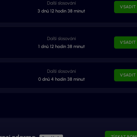
Další slosování
VSADIT 
3
dnů
12
hodin
38
minut
Další slosování
VSADIT 
1
dnů
12
hodin
38
minut
Další slosování
VSADIT 
0
dnů
4
hodin
38
minut
ZÍSKAT BON