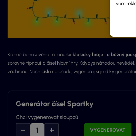
vám rekl
Kromě bonusového milionu
se klasicky hraje i o běžný jac
správně tipnout 6 čísel hlavní hry. Kdybys náhodou nevěděl, 
záchranu. Nech čísla na osudu, vygeneruj si je díky generáto
Generátor čísel Sportky
Chci vygenerovat sloupců
VYGENEROVAT