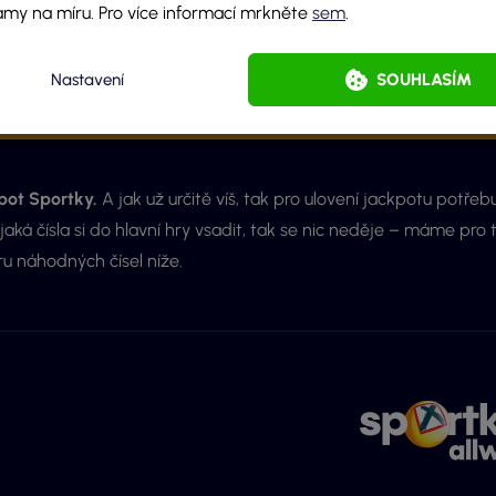
amy na míru. Pro více informací mrkněte
sem
.
Nastavení
SOUHLASÍM
kpot Sportky.
A jak už určitě víš, tak pro ulovení jackpotu potřeb
jaká čísla si do hlavní hry vsadit, tak se nic neděje – máme pro
ru náhodných čísel níže.