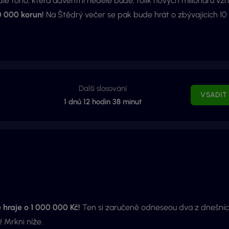
dle toho, která adventní neděle bude, tolik nových milionářů vzn
0 000 korun!
Na Štědrý večer se pak bude hrát o zbývajících 10 
Další slosování
VSADIT 
1
dnů
12
hodin
38
minut
 hraje o 1 000 000 Kč!
Ten si zaručeně odneseou dva z dnešní
! Mrkni níže.