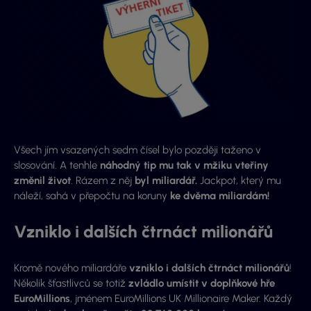
Všech jím vsazených sedm čísel bylo později taženo v
slosování. A tenhle
náhodný tip mu tak v mžiku vteřiny
změnil život
. Rázem z něj
byl miliardář.
Jackpot, který mu
náleží, sahá v přepočtu na koruny
ke dvěma miliardám!
Vzniklo i dalších čtrnáct milionářů
Kromě nového miliardáře
vzniklo i dalších čtrnáct milionářů
!
Několik šťastlivců se totiž
zvládlo umístit v doplňkové hře
EuroMillions
, jménem EuroMillions UK Millionaire Maker. Každý