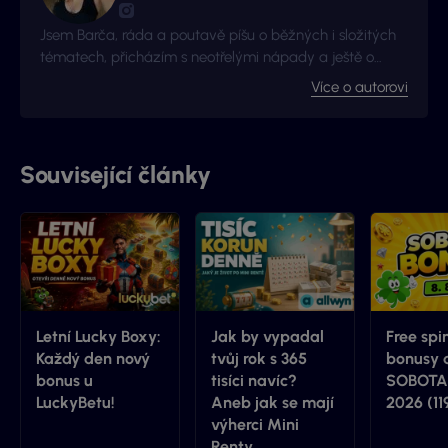
Jsem Barča, ráda a poutavě píšu o běžných i složitých
tématech, přicházím s neotřelými nápady a ještě o
kousek radši se zlepšuji a získávám nové zkušenosti. I to
Více o autorovi
je důvod proč jsme s Vyhraj.cz navázali kontakt -
začalo to jako nová zkušenost, pokračuje to jako skvělá
spolupráce.
Související články
Letní Lucky Boxy:
Jak by vypadal
Free spi
Každý den nový
tvůj rok s 365
bonusy 
bonus u
tisíci navíc?
SOBOTA 
LuckyBetu!
Aneb jak se mají
2026 (11
výherci Mini
Renty