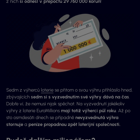
z nich
si odnesl v přepočtu 29 760 000 korun!
Sedm z výherců
loterie
se přitom o svou výhru přihlásilo hned,
zbývajících
sedm si s vyzvednutím své výhry dává na čas
.
Dobře ví, že nemusí nijak spěchat. Na vyzvednutí jakékoliv
výhry z loterie EuroMillions
mají totiž výherci půl roku
. Až po
sto osmdesáti dnech se případně
nevyzvednutá výhra
stornuje
a
peníze propadnou zpět loterijní společnosti.