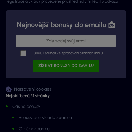
registrace a vklady provedené prostřednictvím těchto odkazů.
Nejnovější bonusy do emailu 📩
Uděluji souhlas ke
zpracování osobních údajů
Nastavení cookies
Nejoblíbenější stránky
Casino bonusy
Bonusy bez vkladu zdarma
Otočky zdarma