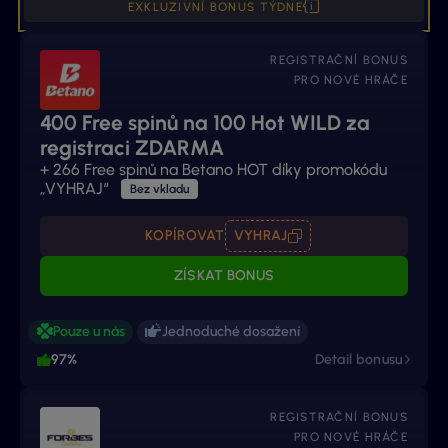
EXKLUZIVNÍ BONUS TÝDNE
REGISTRAČNÍ BONUS
PRO NOVÉ HRÁČE
400 Free spinů na 100 Hot WILD za
registraci ZDARMA
+
266 Free spinů na Betano HOT díky promokódu
„VYHRAJ“
Bez vkladu
KOPÍROVAT
VYHRAJ
ZÍSKAT BONUS
Pouze u nás
Jednoduché dosažení
97%
Detail bonusu
REGISTRAČNÍ BONUS
PRO NOVÉ HRÁČE