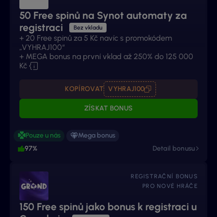
50 Free spinů na Synot automaty za
registraci
Bez vkladu
+ 20 Free spinů za 5 Kč navíc s promokódem
„VYHRAJ100“
+ MEGA bonus na první vklad až 250% do 125 000
Kč
KOPÍROVAT
VYHRAJ100
ZÍSKAT BONUS
Pouze u nás
Mega bonus
97%
Detail bonusu
REGISTRAČNÍ BONUS
PRO NOVÉ HRÁČE
150 Free spinů jako bonus k registraci u