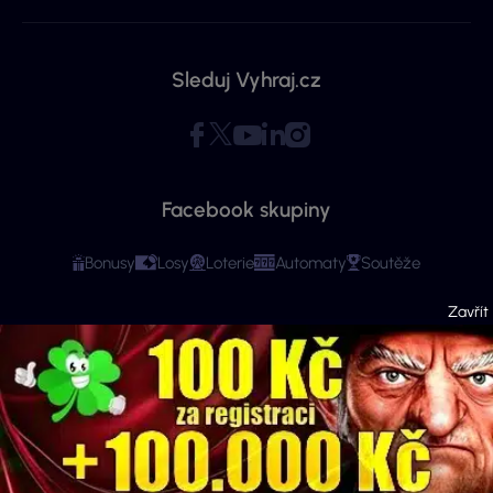
Sleduj Vyhraj.cz
Facebook skupiny
Bonusy
Losy
Loterie
Automaty
Soutěže
Copyright © 2026 - Všechna práva vyhrazena. Vyhraj.cz | Ministerstvo financí
varuje: Účastí na hazardní hře může vzniknout závislost! Stránky mají čistě
informační charakter. Veškeré informace se týkají osob starších 18 let.
Provozovatelem webu je ExeMedia s.r.o. se sídlem Kurzova 2222/16, Stodůlky,
155 00 Praha 5 (IČO: 13992228, DIČ: CZ13992228) · Kontakt:
info@vyhraj.cz