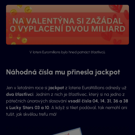
V loterii Euromillions bylo hned patnáct šťastlivců.
Náhodná čísla mu přinesla jackpot
Jen v letošním roce si
jackpot
z loterie EuroMillions odnesly už
dva šťastlivci
. Jedním z nich je šťastlivec, který si na jedno z
pátečních únorových slosování
vsadil čísla 04, 14, 31, 36 a 38
s Lucky Stars 03 a 10
. A když si tiket podával, tak nemohl ani
tušit, jak skvělou trefu má!