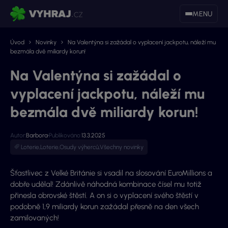
MENU
Úvod
Novinky
Na Valentýna si zažádal o vyplacení jackpotu, náleží mu
bezmála dvě miliardy korun!
Na Valentýna si zažádal o
vyplacení jackpotu, náleží mu
bezmála dvě miliardy korun!
Autor:
Barbora
Publikováno:
13.3.2025
Loterie
,
Loterie
,
Osudy výherců
,
Všechny novinky
Šťastlivec z Velké Británie si vsadil na slosování EuroMillions a
dobře udělal! Zdánlivě náhodná kombinace čísel mu totiž
přinesla obrovské štěstí. A on si o vyplacení svého štěstí v
podobně 1,9 miliardy korun zažádal přesně na den všech
zamilovaných!