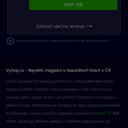
HRÁT TEĎ
Zobrazit všechny recenze
Ministerstvo financí varuje: Účastí na hazardní hře může vzniknout závislost.
Vyhraj.cz - Největší magazín o hazardních hrách v ČR
Cílem a poselstvím webu je pomoci ti k výhře jakéhokoli druhu.
Jednou z našich hlavních misí je spokojený hráč s šancí na co
nejvyšší výhru, avšak znalý i rizik prohry. Chceme ti být oporou v
jakékoli situaci. Postaráme se rovněž o to, abys neporušoval zákon
a hrál pouze u licencovaných subjektů s povolením od
MFČR
. Náš
obsah obsahuje affiliate odkazy a můžeme získat provizi za