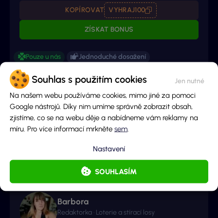
KOPÍROVAT
VYHRAJ100
ZÍSKAT BONUS
Pouze u nás
Jednoduché dosažení
96%
Detail bonusu
Souhlas s použitím cookies
Ministerstvo financí varuje: Účastí na hazardní hře může vzniknout závislost.
Na našem webu používáme cookies, mimo jiné za pomoci
Google nástrojů. Díky nim umíme správně zobrazit obsah,
zjistíme, co se na webu děje a nabídneme vám reklamy na
Líbil se ti tento článek?
míru. Pro více informací mrkněte
sem
.
Nastavení
Autor obsahu
SOUHLASÍM
Barbora
Redaktorka · Loterie a stírací losy