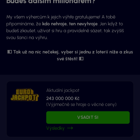
Budeš dalším milionářem?
My všem výhercům k jejich výhře gratulujeme! A tobě
připomínáme, že
kdo nehraje, ten nevyhraje
. Jen když to
budeš zkoušet, užívat si hru a pravidelně sázet, tak zvýšíš
svou šanci na výhru.
💵 Tak už na nic nečekej, vyber si jednu z loterií níže a zkus
své štěstí! 💵
Aktuální jackpot
243 000 000 Kč
(Výjimečně se hraje o věcné ceny)
VSADIT SI
Výsledky