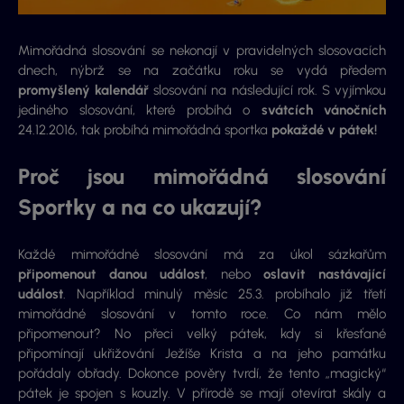
Mimořádná slosování se nekonají v pravidelných slosovacích
dnech, nýbrž se na začátku roku se vydá předem
promyšlený kalendář
slosování na následující rok. S vyjímkou
jediného slosování, které probíhá o
svátcích vánočních
24.12.2016, tak probíhá mimořádná sportka
pokaždé v pátek!
Proč jsou mimořádná slosování
Sportky a na co ukazují?
Každé mimořádné slosování má za úkol sázkařům
připomenout danou událost
, nebo
oslavit nastávající
událost
. Například minulý měsíc 25.3. probíhalo již třetí
mimořádné slosování v tomto roce. Co nám mělo
připomenout? No přeci velký pátek, kdy si křesťané
připomínají ukřižování Ježíše Krista a na jeho památku
pořádaly obřady. Dokonce pověry tvrdí, že tento „magický“
pátek je spojen s kouzly. V přírodě se mají otevírat skály a