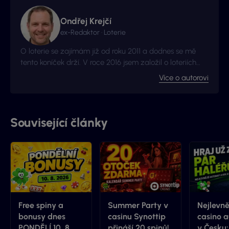
Ondřej Krejčí
ex-Redaktor · Loterie
O loterie se zajímám již od roku 2011 a dodnes se mě
tento koníček drží. V roce 2016 jsem založil o loteriích
web Vyhraj.com, který jsem následně v roce 2017
Více o autorovi
prodal, avšak za podmínek, že budu moci stále
publikovat na téma loterií a stíracích losů. Nyní jste na
webu, který má s novými majitely nový kabát a
mnohem více informací.
Související články
Free spiny a
Summer Party v
Nejlevně
bonusy dnes
casinu Synottip
casino 
PONDĚLÍ 10. 8.
přináší 20 spinů!
v Česku: