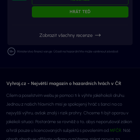
HRÁT TEĎ
Zobrazit všechny recenze
Ministerstvo financí varuje: Účastí na hazardní hře může vzniknout závislost.
Vyhraj.cz - Největší magazín o hazardních hrách v ČR
Cílem a poselstvím webu je pomoci ti k výhře jakéhokoli druhu.
Jednou z našich hlavních misí je spokojený hráč s šancí na co
nejvyšší výhru, avšak znalý i rizik prohry. Chceme ti být oporou v
jakékoli situaci. Postaráme se rovněž o to, abys neporušoval zákon
a hrál pouze u licencovaných subjektů s povolením od
MFČR
. Náš
obsah obsahuje affiliate odkazy a můžeme získat provizi za