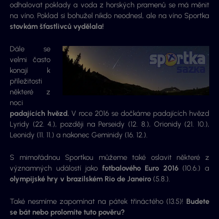
odhalovat poklady a voda z horských pramenů se má měnit
na víno. Poklad si bohužel nikdo neodnesl, ale na víno Sportka
stovkám šťastlivců vydělala!
Dále se
velmi často
konají k
příležitosti
některé z
noci
padajících hvězd.
V roce 2016 se dočkáme padajících hvězd
Lyridy (22. 4.), později na Perseidy (12. 8.), Orionidy (21. 10.),
Leonidy (11. 11.) a nakonec Geminidy (16. 12.).
S mimořádnou Sportkou můžeme také oslavit některé z
významných událostí jako
fotbalového Euro 2016
(10.6.) a
olympijské hry v brazilském Rio de Janeiro
(5.8.).
Také nesmíme zapomínat na pátek třináctého (13.5)!
Budete
se bát nebo prolomíte tuto pověru?