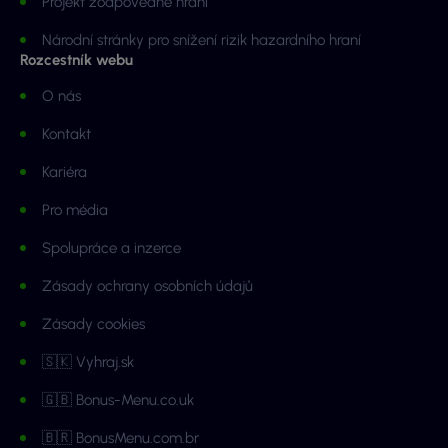
Projekt zodpovědné hraní
Národní stránky pro snížení rizik hazardního hraní
Rozcestník webu
O nás
Kontakt
Kariéra
Pro média
Spolupráce a inzerce
Zásady ochrany osobních údajů
Zásady cookies
🇸🇰 Vyhraj.sk
🇬🇧 Bonus-Menu.co.uk
🇧🇷 BonusMenu.com.br