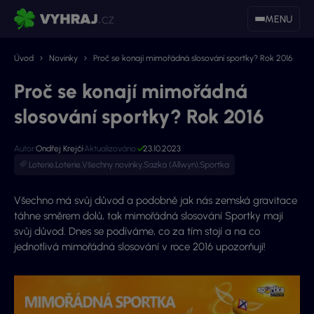
MENU
Úvod
Novinky
Proč se konají mimořádná slosování sportky? Rok 2016
Proč se konají mimořádná
slosování sportky? Rok 2016
Autor:
Ondřej Krejčí
Aktualizováno:
23.10.2023
Loterie
,
Loterie
,
Všechny novinky
,
Sazka (Allwyn)
,
Sportka
Všechno má svůj důvod a podobně jak nás zemská gravitace
táhne směrem dolů, tak mimořádná slosování Sportky mají
svůj důvod. Dnes se podíváme, co za tím stojí a na co
jednotlivá mimořádná slosování v roce 2016 upozorňují!