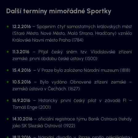
Další termíny mimořádné Sportky
12.2.2016
– Spojením čtyř samostatných královských měst
(Staré Město, Nové Město, Malá Strana, Hradčany) vzniklo
Královské hlavní město Praha (1784)
11.3.2016
– Přijal český sněm tzv. Vladislavské zřízení
zemské, první obdobu české ústavy (1500)
15.4.2016
– V Praze bylo založeno Národní muzeum (1818)
10.5.2016
– Bylo vydáno Obnovené zřízení zemské –
zemská ústava v Čechách. (1627)
16.9.2016
– Historicky první český pilot v závodě F1 –
Tomáš Enge (2001)
14.10.2016
– oficiální registrace týmu Baník Ostrava (tehdy
jako SK Slezská Ostrava) (1922)
18.11.2016
– Národní divadlo v Praze prošlo několikaletou