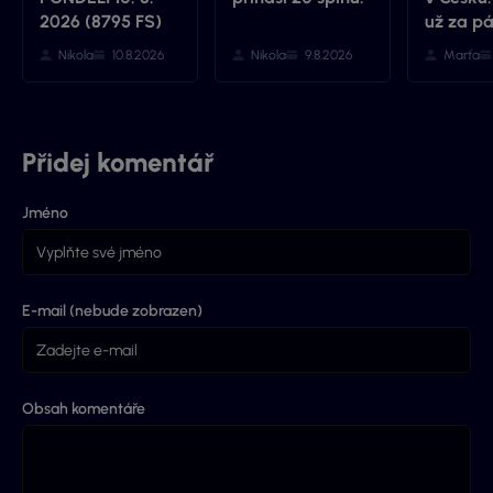
2026 (8795 FS)
už za pá
Nikola
10.8.2026
Nikola
9.8.2026
Marťa
Přidej komentář
Jméno
E-mail (nebude zobrazen)
Obsah komentáře