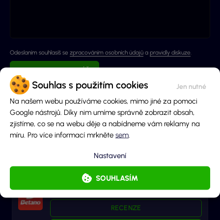
Odeslaním souhlasíš se
zpracováním osobních údajů
a
pravidly diskuze
.
ODESLAT KOMENTÁŘ
Souhlas s použitím cookies
Na našem webu používáme cookies, mimo jiné za pomoci
Zatím nebyly přidány žádné komentáře.
Google nástrojů. Díky nim umíme správně zobrazit obsah,
zjistíme, co se na webu děje a nabídneme vám reklamy na
míru. Pro více informací mrkněte
sem
.
Nastavení
Recenze casin
SOUHLASÍM
Betano
96%
RECENZE