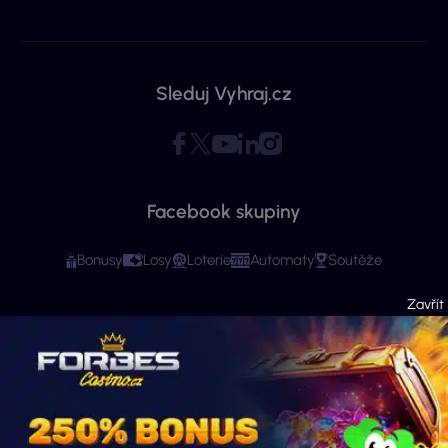
Sleduj Vyhraj.cz
Facebook skupiny
Bonusy
Losy
Loterie
Automaty
Soutěže
Copyright © 2026 - Všechna práva vyhrazena. Vyhraj.cz | Ministerstvo financí
varuje: Účastí na hazardní hře může vzniknout závislost! Stránky mají čistě
informační charakter. Veškeré informace se týkají osob starších 18 let.
Provozovatelem webu je ExeMedia s.r.o. se sídlem Kurzova 2222/16, Stodůlky,
155 00 Praha 5 (IČO: 13992228, DIČ: CZ13992228) · Kontakt:
info@vyhraj.cz