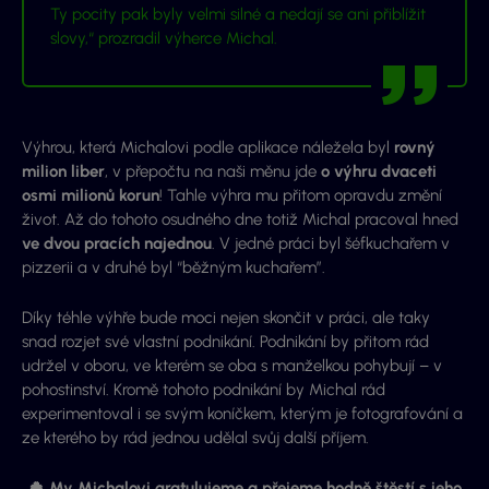
Ty pocity pak byly velmi silné a nedají se ani přiblížit
slovy,“ prozradil výherce Michal.
Výhrou, která Michalovi podle aplikace náležela byl
rovný
milion liber
, v přepočtu na naši měnu jde
o výhru dvaceti
osmi milionů korun
! Tahle výhra mu přitom opravdu změní
život. Až do tohoto osudného dne totiž Michal pracoval hned
ve dvou pracích najednou
. V jedné práci byl šéfkuchařem v
pizzerii a v druhé byl “běžným kuchařem”.
Díky téhle výhře bude moci nejen skončit v práci, ale taky
snad rozjet své vlastní podnikání. Podnikání by přitom rád
udržel v oboru, ve kterém se oba s manželkou pohybují – v
pohostinství. Kromě tohoto podnikání by Michal rád
experimentoval i se svým koníčkem, kterým je fotografování a
ze kterého by rád jednou udělal svůj další příjem.
🍀 My Michalovi gratulujeme a přejeme hodně štěstí s jeho