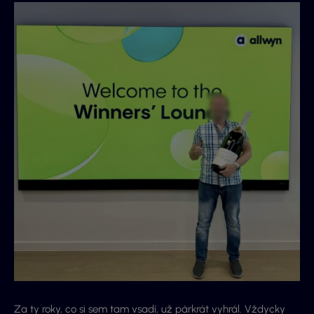
Za ty roky, co si sem tam vsadí, už párkrát vyhrál. Vždycky