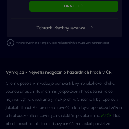
HRÁT TEĎ
Zobrazit všechny recenze
Ministerstvo financí varuje: Účastí na hazardní hře může vzniknout závislost.
Vyhraj.cz - Největší magazín o hazardních hrách v ČR
Cílem a poselstvím webu je pomoci ti k výhře jakéhokoli druhu.
Jednou z našich hlavních misí je spokojený hráč s šancí na co
nejvyšší výhru, avšak znalý i rizik prohry. Chceme ti být oporou v
jakékoli situaci. Postaráme se rovněž o to, abys neporušoval zákon
a hrál pouze u licencovaných subjektů s povolením od
MFČR
. Náš
obsah obsahuje affiliate odkazy a můžeme získat provizi za