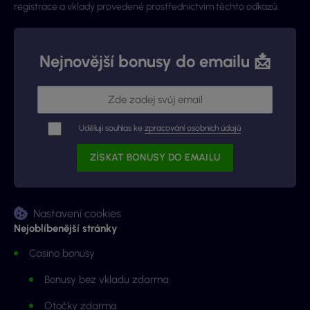
registrace a vklady provedené prostřednictvím těchto odkazů.
Nejnovější bonusy do emailu 📩
Uděluji souhlas ke
zpracování osobních údajů
Nastavení cookies
Nejoblíbenější stránky
Casino bonusy
Bonusy bez vkladu zdarma
Otočky zdarma