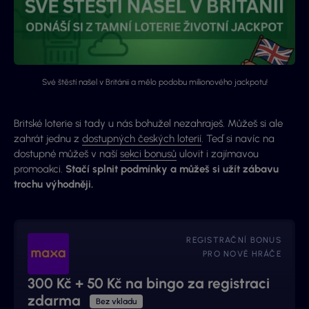
Své štěstí našel v Británii a mělo podobu milionového jackpotu!
Britské loterie si tady u nás bohužel nezahraješ. Můžeš si ale
zahrát jednu z
dostupných českých loterií
. Teď si navíc na
dostupné můžeš v naší
sekci bonusů
ulovit i zajímavou
promoakci.
Stačí splnit podmínky a můžeš si užít zábavu
trochu výhodněji.
REGISTRAČNÍ BONUS
PRO NOVÉ HRÁČE
300 Kč + 50 Kč na bingo za registraci
zdarma
Bez vkladu