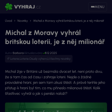
MENU
Úvod
Novinky
Michal z Moravy vyhrál britskou loterii, je z něj milionář
Michal z Moravy vyhrál
britskou loterii, je z něj milionář
Autor:
Barbora
Aktualizováno:
8.12.2025
Loterie
,
Loterie
,
Osudy výherců
,
Všechny novinky
Michal žije v Británii už bezmála dvacet let, není proto divu,
že si tam čas od času i zahraje loterii. Nejde o žádné
pravidelné hraní, jen sem tam zkusí štěstí. A právě tenhle jeho
přístup k hraní byl tím, co mu přineslo milionové štěstí. Kolik
šťastlivec vyhrál a jak s penězi naloží?