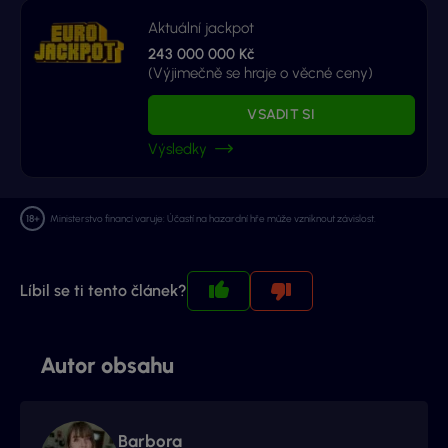
Aktuální jackpot
243 000 000 Kč
(Výjimečně se hraje o věcné ceny)
VSADIT SI
Výsledky
Ministerstvo financí varuje: Účastí na hazardní hře může vzniknout závislost.
Líbil se ti tento článek?
Autor obsahu
Barbora