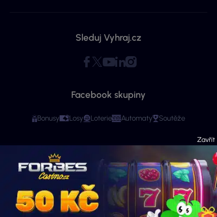
Sleduj Vyhraj.cz
Facebook skupiny
Bonusy
Losy
Loterie
Automaty
Soutěže
Copyright © 2026 - Všechna práva vyhrazena. Vyhraj.cz | Ministerstvo financí
varuje: Účastí na hazardní hře může vzniknout závislost! Stránky mají čistě
informační charakter. Veškeré informace se týkají osob starších 18 let.
Provozovatelem webu je ExeMedia s.r.o. se sídlem Kurzova 2222/16, Stodůlky,
155 00 Praha 5 (IČO: 13992228, DIČ: CZ13992228) · Kontakt:
info@vyhraj.cz