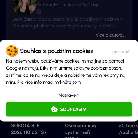
Redaktorka · Loterie a stírací losy
Jsem Barča, ráda a poutavě píšu o běžných i složitých
tématech, přicházím s neotřelými nápady a ještě o
kousek radši se zlepšuji a získávám nové zkušenosti. I to
Více o autorovi
je důvod proč jsme s Vyhraj.cz navázali kontakt -
začalo to jako nová zkušenost, pokračuje to jako skvělá
Souhlas s použitím cookies
spolupráce.
Související články
Na našem webu používáme cookies, mimo jiné za pomoci
Google nástrojů. Díky nim umíme správně zobrazit obsah,
zjistíme, co se na webu děje a nabídneme vám reklamy na
míru. Pro více informací mrkněte
sem
.
Nastavení
SOUHLASÍM
Free spiny a
BIG WIN 25 033
Užij si k
bonusy dnes
Kč v LuckyBet:
dobrodru
SOBOTA 8. 8.
Osmikorunový
50 free 
2026 (10165 FS)
výstřel trefil
Apollo 