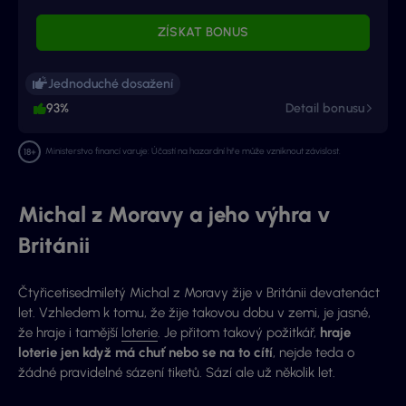
ZÍSKAT BONUS
Jednoduché dosažení
93%
Detail bonusu
Ministerstvo financí varuje: Účastí na hazardní hře může vzniknout závislost.
Michal z Moravy a jeho výhra v
Británii
Čtyřicetisedmiletý Michal z Moravy žije v Británii devatenáct
let. Vzhledem k tomu, že žije takovou dobu v zemi, je jasné,
že hraje i tamější
loterie
. Je přitom takový požitkář,
hraje
loterie jen když má chuť nebo se na to cítí
, nejde teda o
žádné pravidelné sázení tiketů. Sází ale už několik let.