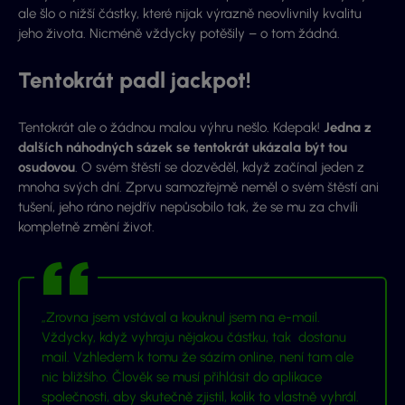
ale šlo o nižší částky, které nijak výrazně neovlivnily kvalitu
jeho života. Nicméně vždycky potěšily – o tom žádná.
Tentokrát padl jackpot!
Tentokrát ale o žádnou malou výhru nešlo. Kdepak!
Jedna z
dalších náhodných sázek se tentokrát ukázala být tou
osudovou
. O svém štěstí se dozvěděl, když začínal jeden z
mnoha svých dní. Zprvu samozřejmě neměl o svém štěstí ani
tušení, jeho ráno nejdřív nepůsobilo tak, že se mu za chvíli
kompletně změní život.
„Zrovna jsem vstával a kouknul jsem na e-mail.
Vždycky, když vyhraju nějakou částku, tak dostanu
mail. Vzhledem k tomu že sázím online, není tam ale
nic bližšího. Člověk se musí přihlásit do aplikace
společnosti, aby skutečně zjistil, kolik to vlastně vyhrál.