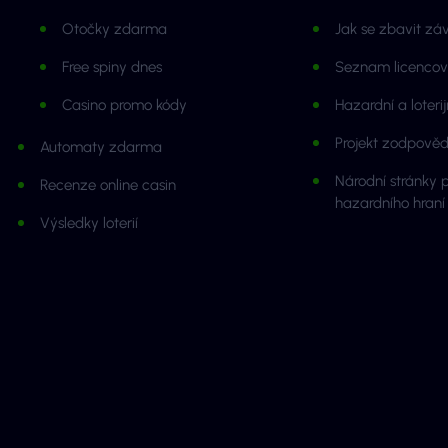
Otočky zdarma
Jak se zbavit záv
Free spiny dnes
Seznam licencov
Casino promo kódy
Hazardní a loteri
Projekt zodpověd
Automaty zdarma
Národní stránky pr
Recenze online casin
hazardního hraní
Výsledky loterií