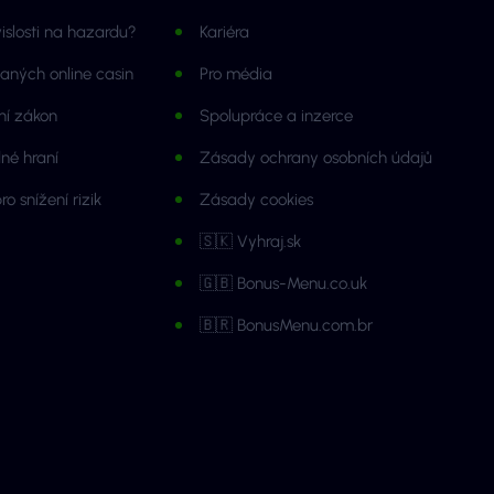
islosti na hazardu?
Kariéra
aných online casin
Pro média
jní zákon
Spolupráce a inzerce
né hraní
Zásady ochrany osobních údajů
o snížení rizik
Zásady cookies
🇸🇰 Vyhraj.sk
🇬🇧 Bonus-Menu.co.uk
🇧🇷 BonusMenu.com.br