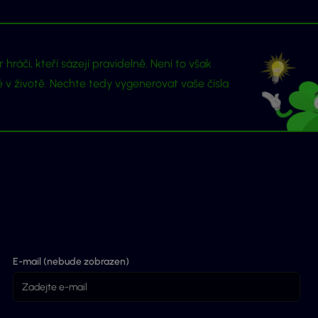
hráči, kteří sázejí pravidelně. Není to však
rvé v životě. Nechte tedy vygenerovat vaše čísla
E-mail (nebude zobrazen)