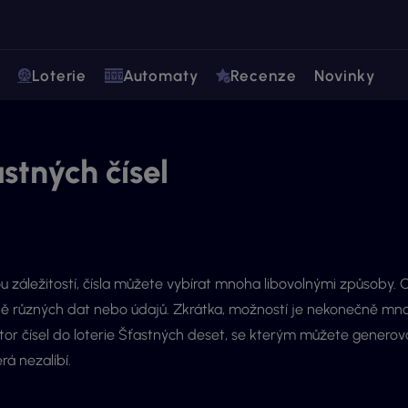
Loterie
Automaty
Recenze
Novinky
stných čísel
ou záležitostí, čísla můžete vybírat mnoha libovolnými způsoby. 
dě různých dat nebo údajů. Zkrátka, možností je nekonečně mn
átor čísel do loterie Šťastných deset, se kterým můžete generov
á nezalíbí.