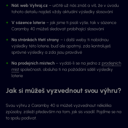
Náš web Vyhraj.cz
– určitě už nás znáš a víš, že v úvodu
tohoto detailu najdeš vždy aktuální výsledky slosování
V sázence loterie
– jak jsme ti psali výše, tak v sázence
Caramby 40 můžeš sledovat probíhající slosování
Na stránkách třetí strany
– i další weby ti nabídnou
výsledky této loterie, buď ale opatrný, zda kontroluješ
správné výsledky a zda jsou pravdivé
Na prodejních místech
– vydáš-li se na jedno z
prodejních
míst
společnosti, obsluha ti na požádání sdělí výsledky
loterie
Jak si můžeš vyzvednout svou výhru?
Svou výhru z Caramby 40 si můžeš vyzvednout několika
způsoby, záleží především na tom, jak sis vsadil. Pojďme se na
to spolu podívat.