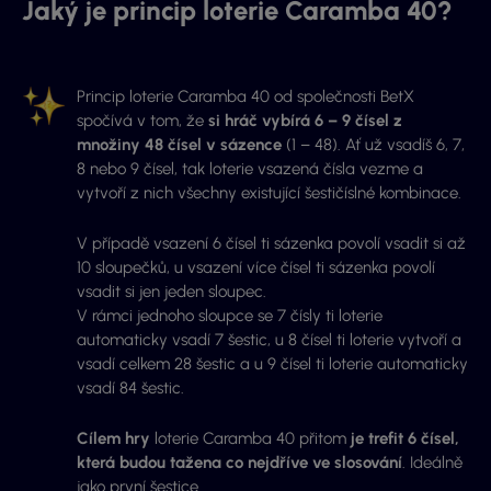
Jaký je princip loterie Caramba 40?
Princip loterie Caramba 40 od společnosti BetX
spočívá v tom, že
si hráč vybírá 6 – 9 čísel z
množiny 48 čísel v sázence
(1 – 48). Ať už vsadíš 6, 7,
8 nebo 9 čísel, tak loterie vsazená čísla vezme a
vytvoří z nich všechny existující šestičíslné kombinace.
V případě vsazení 6 čísel ti sázenka povolí vsadit si až
10 sloupečků, u vsazení více čísel ti sázenka povolí
vsadit si jen jeden sloupec.
V rámci jednoho sloupce se 7 čísly ti loterie
automaticky vsadí 7 šestic, u 8 čísel ti loterie vytvoří a
vsadí celkem 28 šestic a u 9 čísel ti loterie automaticky
vsadí 84 šestic.
Cílem hry
loterie Caramba 40 přitom
je trefit 6 čísel,
která budou tažena co nejdříve ve slosování
. Ideálně
jako první šestice.