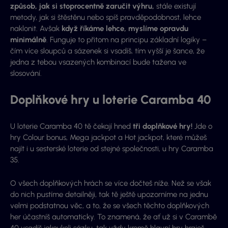
způsob, jak si stoprocentně zaručit výhru,
stále existují
metody, jak si štěstěnu nebo spíš pravděpodobnost, lehce
naklonit. Avšak
když říkáme lehce, myslíme opravdu
minimálně
. Funguje to přitom na principu základní logiky –
čím více sloupců a sázenek si vsadíš, tím vyšší je šance, že
jedna z tebou vsazených kombinací bude tažena ve
slosování.
Doplňkové hry u loterie Caramba 40
U loterie Caramba 40 tě čekají hned
tři doplňkové hry!
Jde o
hry Colour bonus, Mega jackpot a Hot jackpot, které můžeš
najít i u sesterské loterie od stejné společnosti, u hry Caramba
35.
O všech doplňkových hrách se více dočteš níže. Než se však
do nich pustíme detailněji, tak tě ještě upozorníme na jednu
velmi podstatnou věc, a to, že se všech těchto doplňkových
her účastníš automaticky. To znamená, že ať už si v Carambě