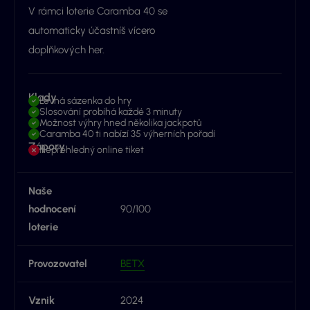
V rámci loterie Caramba 40 se
automaticky účastníš vícero
doplňkových her.
Klady
Levná sázenka do hry
Slosování probíhá každé 3 minuty
Možnost výhry hned několika jackpotů
Caramba 40 ti nabízí 35 výherních pořadí
Zápory
Nepřehledný online tiket
Naše
hodnocení
90/100
loterie
Provozovatel
BETX
Vznik
2024