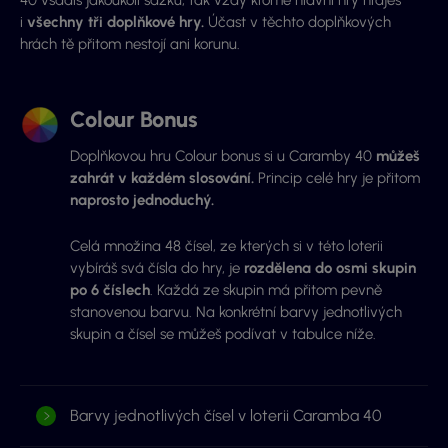
40 vsadíš jakoukoli sázku, tak vždy kromě hlavní hry hraješ
i
všechny tři doplňkové hry.
Účast v těchto doplňkových
hrách tě přitom nestojí ani korunu.
Colour Bonus
Doplňkovou hru Colour bonus si u Caramby 40
můžeš
zahrát v každém slos
ování.
Princip celé hry je přitom
naprosto jednoduchý.
Celá množina 48 čísel, ze kterých si v této loterii
vybíráš svá čísla do hry, je
rozdělena do osmi skupin
po 6 číslech
. Každá ze skupin má přitom pevně
stanovenou barvu. Na konkrétní barvy jednotlivých
skupin a čísel se můžeš podívat v tabulce níže.
Barvy jednotlivých čísel v loterii Caramba 40