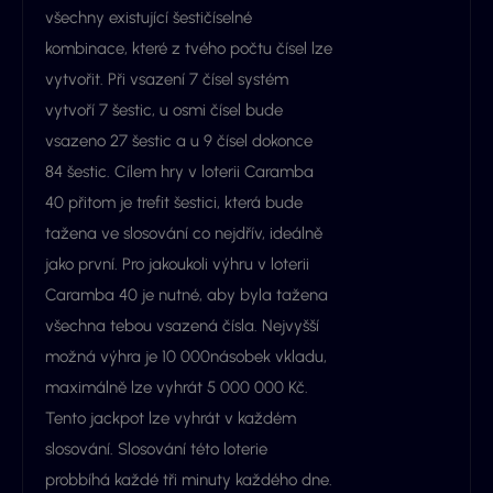
všechny existující šestičíselné
kombinace, které z tvého počtu čísel lze
vytvořit. Při vsazení 7 čísel systém
vytvoří 7 šestic, u osmi čísel bude
vsazeno 27 šestic a u 9 čísel dokonce
84 šestic. Cílem hry v loterii Caramba
40 přitom je trefit šestici, která bude
tažena ve slosování co nejdřív, ideálně
jako první. Pro jakoukoli výhru v loterii
Caramba 40 je nutné, aby byla tažena
všechna tebou vsazená čísla. Nejvyšší
možná výhra je 10 000násobek vkladu,
maximálně lze vyhrát 5 000 000 Kč.
Tento jackpot lze vyhrát v každém
slosování. Slosování této loterie
probbíhá každé tři minuty každého dne.