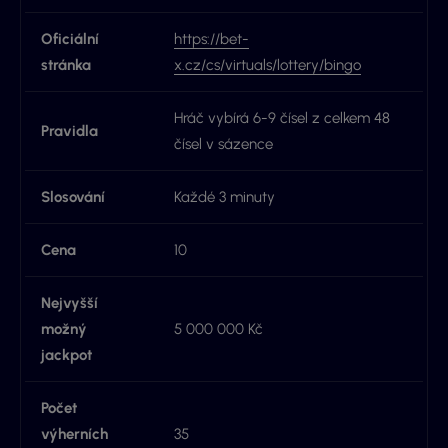
Oficiální
https://bet-
stránka
x.cz/cs/virtuals/lottery/bingo
Hráč vybírá 6-9 čísel z celkem 48
Pravidla
čísel v sázence
Slosování
Každé 3 minuty
Cena
10
Nejvyšší
možný
5 000 000 Kč
jackpot
Počet
výherních
35