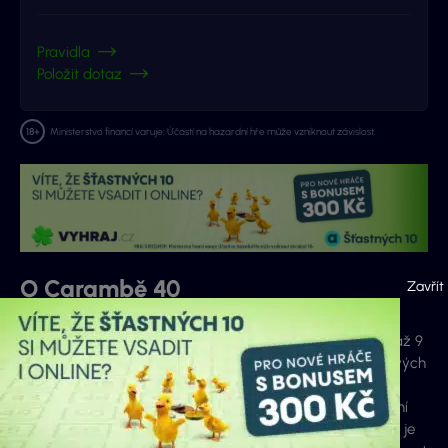
Pravidla
Položit dotaz
Ministerstvo financí varuje: Účastí na hazardní hře může vzniknout závislost.
O Carambě 40
Loterie Caramba 40 ti dává možnost vybrat si v sázce 6 až 9
čísel z celkem 48 čísel. Loterie pomocí systému vytvoří z tvých
čísel nejrůznější šestičíselné kombinace. Cílem hry v loterii
Caramba 40 je trefit šestici, která bude tažena ve slosování
ideálně jako první. Pro jakoukoli výhru v loterii Caramba 40 je