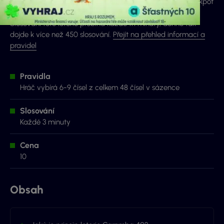
nutné, aby byla tažena všechna tebou vsazená čísla. Jackpot
v této hře je stanoven na maximální výši 5 000 000 Kč.
Slosování této loterie probíhá každé tři minuty, denně tak
dojde k více než 450 slosování.
Přejít na přehled informací a
pravidel
Pravidla
Hráč vybírá 6-9 čísel z celkem 48 čísel v sázence
Slosování
Každé 3 minuty
Cena
10
Obsah