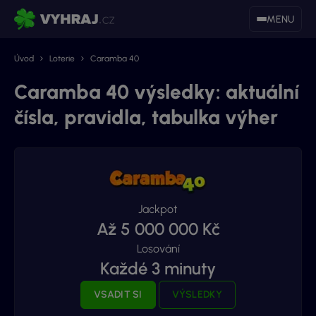
MENU
Úvod
Loterie
Caramba 40
Caramba 40 výsledky: aktuální
čísla, pravidla, tabulka výher
Jackpot
Až 5 000 000 Kč
Losování
Každé 3 minuty
VSADIT SI
VÝSLEDKY