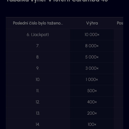
Poslední číslo bylo taženo…
Výhra
Posled
6. (Jackpot)
10 000×
7.
8 000×
8.
5 000×
9.
3 000×
10.
1 000×
11.
500×
12.
400×
13.
200×
14.
100×