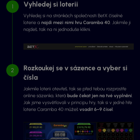
Vyhledej si loterii
Vyhledej si na stránkách společnosti BetX číselné
loterie a
najdi mezi nimi hru Caramba 40
. Jakmile ji
najdeš, tak na ni jednoduše klikni.
Rozkoukej se v sázence a vyber si
čísla
Jakmile loterii otevřeš, tak se před tebou rozprostře
online sázenka, která
bude čekat jen na tvé vyplnění
.
Jak jsme vysvětlovali v principu hry, tak si v jedné hře
loterie Caramba 40 můžeš
vsadit 6–9 čísel
.