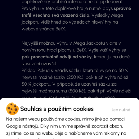
doplňkové hry probíhá interně a nelze jej sledovat.
Pro výhru v této doplňkové hře je nutné, abys
správně
trefil všechna svá vsazená čísla
. Výsledky Mega
jackpotu vidíš hned po výsledcích hlavní hry na
webové stránce BetX.
Nejvyšší možnou výhru v Mega Jackpotu vidíte v
horním rohu hrací plochy u BetX. Výše vaší výhry se
pak procentuálně odvíjí od sázky
, kterou jsi na dané
slosování uzavřel.
Příklad: Pokud si vsadíš sázku, která tě vyjde na 50 %
nejvyšší možné sázky (250 Kč), pak ti při výhře náleží
50 % jackpotu. V případě, že uzavřeš sázku za
nejvyšší možnou sumu (500 Kč), pak ti při výhře náleží
celý jackpot. V případě, že vyhraje více hráčů
najednou, tak si pak výhru dělí mezi sebou.
Souhlas s použitím cookies
Na našem webu používáme cookies, mimo jiné za pomoci
Hot Jackpot
Google nástrojů. Díky nim umíme správně zobrazit obsah,
Doplňková hra Hot Jackpot
se vyhodnocuje ze
zjistíme, co se na webu děje a nabídneme vám reklamy na