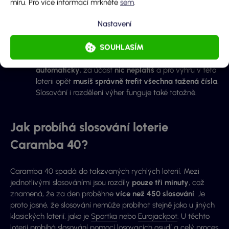
stejných čísel a výsledků jako Mega Jackpot
. Pro
míru. Pro více informací mrkněte
sem
.
výhru Hot Jackpotu vám stačí správně trefit prvních 5
Nastavení
čísel z původních 6 vsazených.
SOUHLASÍM
Obě doplňkové hry u Caramby 40 sdílí stejná pravidla.
To znamená, že i Hot Jackpotu se
účastníš
automaticky
, za účast
nic neplatíš
a pro výhru v této
loterii opět
musíš správně trefit všechna tažená čísla
.
Slosování i rozdělení výher funguje také totožně.
Jak probíhá slosování loterie
Caramba 40?
Caramba 40 spadá do takzvaných rychlých loterií. Mezi
jednotlivými slosováními jsou rozdíly
pouze tři minuty
, což
znamená, že za den proběhne
více než 450 slosování
. Je
proto jasné, že slosování nemůže probíhat stejně jako u jiných
klasických loterií, jako je
Sportka
nebo
Eurojackpot
. U těchto
loterií probíhá slosování pomocí losovacích osudí a celý proces