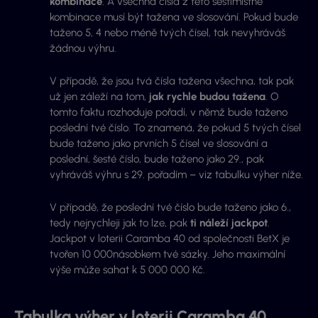
kombinace
. A všechna čísla z této šestimístné
kombinace musí být tažena ve slosování. Pokud bude
taženo 5, 4 nebo méně tvých čísel, tak nevyhráváš
žádnou výhru.
V případě, že jsou tvá čísla tažena všechna, tak pak
už jen záleží na tom,
jak rychle budou tažena
. O
tomto faktu rozhoduje pořadí, v němž bude taženo
poslední tvé číslo. To znamená, že pokud 5 tvých čísel
bude taženo jako prvních 5 čísel ve slosování a
poslední, šesté číslo, bude taženo jako 29., pak
vyhráváš výhru s 29. pořadím – viz tabulku výher níže.
V případě, že poslední tvé číslo bude taženo jako 6.,
tedy nejrychleji jak to lze, pak
ti náleží jackpot
.
Jackpot v loterii Caramba 40 od společnosti BetX je
tvořen 10 000násobkem tvé sázky. Jeho maximální
výše může sahat k 5 000 000 Kč.
Tabulka výher v loterii Caramba 40