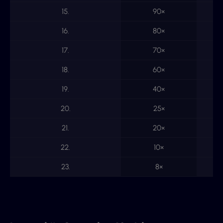
15.
90×
16.
80×
17.
70×
18.
60×
19.
40×
20.
25×
21.
20×
22.
10×
23.
8×