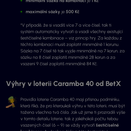
minimální sázka na kombinaci
je
1 Kč
*
maximální sázky
je
500 Kč
*V případě, že si vsadíš více 7 a více čísel, tak ti
systém automaticky vytvoří a vsadí všechny existující
šestičíselné kombinace – viz princip hry. Za každou z
těchto kombinací musíš zaplatit minimálně 1 korunu.
Sázka na 7 čísel tě tak vyjde minimálně na 7 korun, za
sázku na 8 čísel zaplatíš minimálně 28 korun a za
vsazení 9 čísel zaplatíš minimálně 84 Kč.
Výhry v loterii Caramba 40 od BetX
Pravidla loterie Caramba 40 mají přísnou podmínku,
která říká, že pro kteroukoli výhru v této loterii, musí být
tažena všechna tvá čísla. Jak už jsme ti prozradili výše
v tomto detailu loterie, tak z jakéhokoli počtu tebou
vsazených čísel (6 – 9) se vždy vytvoří
šestičíselné