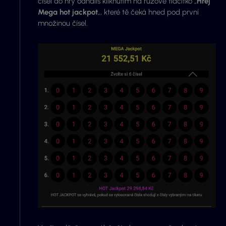
čísel do hry odhalíš kliknutím na růžové tlačítko „
Hrej
Mega hot jackpot
„, které tě čeká hned pod první
množinou čísel.