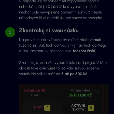
V případě, že na výběr čísel zapomeneš nebo si
nebudeš opět jistý, jaká čísla si vybrat, tak stačí
nechat pole nevyplněné. Systém ti sám určít šestici
náhodných čísel a přidá ji k tvé sázce do sázenky.
Zkontroluj si svou sázku
Na pravé straně své sázenky můžeš vidět
shrnutí
tvých čísel
. Jak těch do hlavní hry, tak těch do Mega
a Hot Jackpotu (v sázence jako
Jackpot čísla
).
Zkontroluj si, zda vše vypadá tak, jak si přeješ. V této
oblasti také ovlivňuješ to, za kolik si svou sázenku
vsadíš. Na výběr máš od
5 až po 500 Kč
.