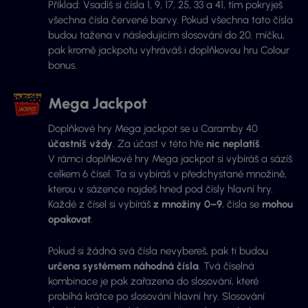
Příklad: Vsadíš si čísla 1, 9, 17, 25, 33 a 41, tím pokryješ
všechna čísla červené barvy. Pokud všechna tato čísla
budou tažena v následujícím slosování do 20. míčku,
pak kromě jackpotu vyhráváš i doplňkovou hru Colour
bonus.
Mega Jackpot
Doplňkové hry Mega jackpot se u Caramby 40
účastníš vždy
. Za účast v této hře
nic neplatíš
.
V rámci doplňkové hry Mega jackpot si vybíráš a sázíš
celkem 6 čísel. Ta si vybíráš v předchystané množině,
kterou v sázence najdeš hned pod čísly hlavní hry.
Každé z čísel si vybíráš
z množiny 0–9
, čísla se
mohou
opakovat
.
Pokud si žádná svá čísla nevybereš, pak ti budou
určena systémem náhodná čísla
. Tvá číselná
kombinace je pak zařazena do slosování, které
probíhá krátce po slosování hlavní hry. Slosování