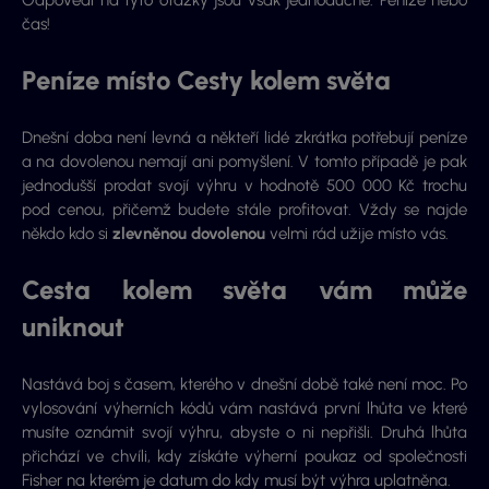
Odpovědi na tyto otázky jsou však jednoduché. Peníze nebo
čas!
Peníze místo Cesty kolem světa
Dnešní doba není levná a někteří lidé zkrátka potřebují peníze
a na dovolenou nemají ani pomyšlení. V tomto případě je pak
jednodušší prodat svojí výhru v hodnotě 500 000 Kč trochu
pod cenou, přičemž budete stále profitovat. Vždy se najde
někdo kdo si
zlevněnou dovolenou
velmi rád užije místo vás.
Cesta kolem světa vám může
uniknout
Nastává boj s časem, kterého v dnešní době také není moc. Po
vylosování výherních kódů vám nastává první lhůta ve které
musíte oznámit svojí výhru, abyste o ni nepřišli. Druhá lhůta
přichází ve chvíli, kdy získáte výherní poukaz od společnosti
Fisher na kterém je datum do kdy musí být výhra uplatněna.