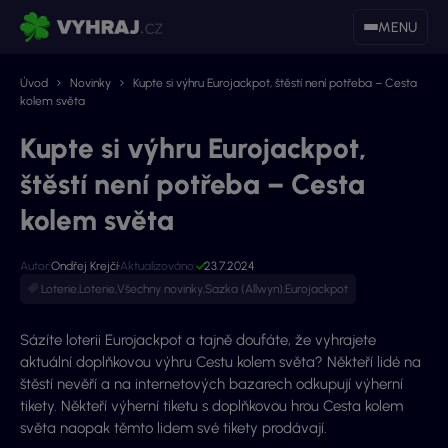
MENU
Úvod
Novinky
Kupte si výhru Eurojackpot, štěstí není potřeba – Cesta
kolem světa
Kupte si výhru Eurojackpot,
štěstí není potřeba – Cesta
kolem světa
Autor:
Ondřej Krejčí
Aktualizováno:
23.7.2024
Loterie
,
Loterie
,
Všechny novinky
,
Sazka (Allwyn)
,
Eurojackpot
Sázíte loterii Eurojackpot a tajně doufáte, že vyhrajete
aktuální doplňkovou výhru Cestu kolem světa? Někteří lidé na
štěstí nevěří a na internetových bazarech odkupují výherní
tikety. Někteří výherní tiketu s doplňkovou hrou Cesta kolem
světa naopak těmto lidem své tikety prodávají.