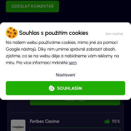
ODESLAT KOMENTÁŘ
Zatím nebyly přidány žádné komentáře.
Souhlas s použitím cookies
Na našem webu používáme cookies, mimo jiné za pomoci
Google nástrojů. Díky nim umíme správně zobrazit obsah,
zjistíme, co se na webu děje a nabídneme vám reklamy na
Recenze casin
míru. Pro více informací mrkněte
sem
.
Nastavení
Betano
96%
SOUHLASÍM
RECENZE
HRÁT TEĎ
Forbes Casino
95%