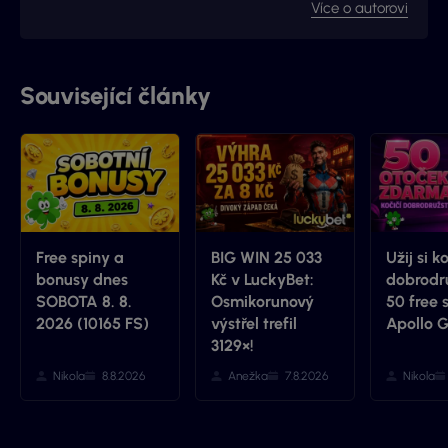
web Vyhraj.com, který jsem následně v roce 2017
Více o autorovi
prodal, avšak za podmínek, že budu moci stále
publikovat na téma loterií a stíracích losů. Nyní jste na
webu, který má s novými majitely nový kabát a
mnohem více informací.
Související články
Free spiny a
BIG WIN 25 033
Užij si k
bonusy dnes
Kč v LuckyBet:
dobrodru
SOBOTA 8. 8.
Osmikorunový
50 free 
2026 (10165 FS)
výstřel trefil
Apollo 
3129×!
Nikola
8.8.2026
Anežka
7.8.2026
Nikola