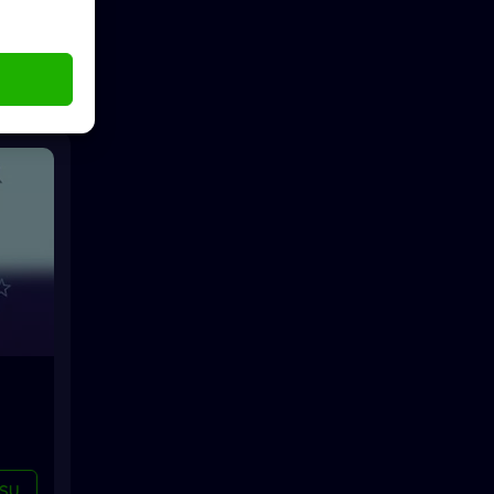
e ti
artičce,
OSU