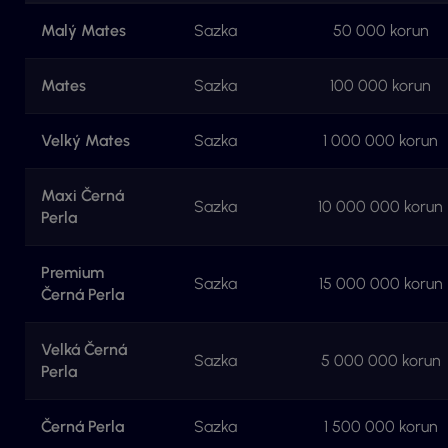
Malý Mates
Sazka
50 000 korun
Mates
Sazka
100 000 korun
Velký Mates
Sazka
1 000 000 korun
Maxi Černá
Sazka
10 000 000 korun
Perla
Premium
Sazka
15 000 000 korun
Černá Perla
Velká Černá
Sazka
5 000 000 korun
Perla
Černá Perla
Sazka
1 500 000 korun