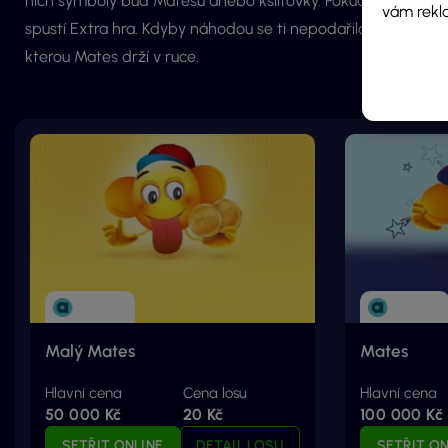
nich symboly buď Matesů anebo kšiltovky. Pokud se ti podaří n
vám rekl
spustí Extra hra. Kdyby náhodou se ti nepodařilo najít ani je
kterou Mates drží v ruce.
Malý Mates
Mates
Hlavní cena
Cena losu
Hlavní cena
50 000 Kč
20 Kč
100 000 Kč
SETŘIT ONLINE
DETAIL LOSU
SETŘIT ON