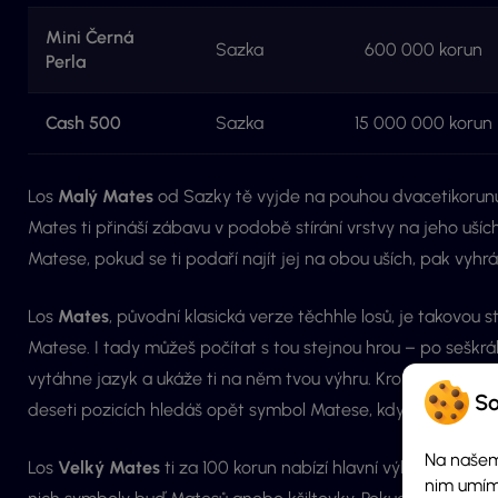
Mini Černá
Sazka
600 000 korun
Perla
Cash 500
Sazka
15 000 000 korun
Los
Malý Mates
od Sazky tě vyjde na pouhou dvacetikorunu.
Mates ti přináší zábavu v podobě stírání vrstvy na jeho uší
Matese, pokud se ti podaří najít jej na obou uších, pak vyhr
Los
Mates
, původní klasická verze těchhle losů,
je takovou s
Matese. I tady můžeš počítat s tou stejnou hrou – po seškr
vytáhne jazyk a ukáže ti na něm tvou výhru. Kromě uší však t
So
deseti pozicích hledáš opět symbol Matese, když jej najdeš
Na našem
Los
Velký Mates
ti za 100 korun nabízí hlavní výhru až 1 mi
nim umím