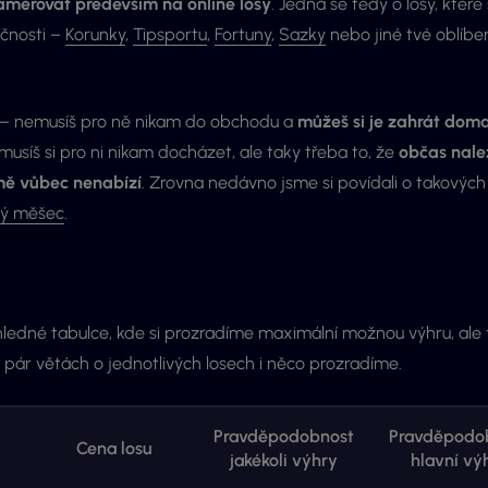
měřovat především na online losy
. Jedná se tedy o losy, které 
ečnosti –
Korunky
,
Tipsportu
,
Fortuny
,
Sazky
nebo jiné tvé oblíbe
h – nemusíš pro ně nikam do obchodu a
můžeš si je zahrát dom
musíš si pro ni nikam docházet, ale taky třeba to, že
občas nale
rmě vůbec nenabízí
. Zrovna nedávno jsme si povídali o takových
tý měšec
.
hledné tabulce, kde si prozradíme maximální možnou výhru, ale 
v pár větách o jednotlivých losech i něco prozradíme.
Pravděpodobnost
Pravděpodo
Cena losu
jakékoli výhry
hlavní vý