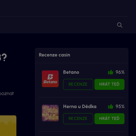
3?
Recenze casin
Betano
96%
RECENZE
HRÁT TEĎ
 poznat
Herna u Dědka
95%
RECENZE
HRÁT TEĎ