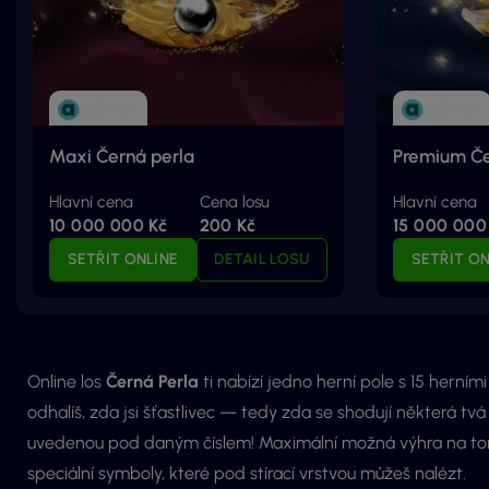
Maxi Černá perla
Premium Če
Hlavní cena
Cena losu
Hlavní cena
10 000 000 Kč
200 Kč
15 000 000
SETŘIT ONLINE
DETAIL LOSU
SETŘIT ON
Online los
Černá Perla
ti nabízí jedno herní pole s 15 herními 
odhalíš, zda jsi šťastlivec — tedy zda se shodují některá tvá
uvedenou pod daným číslem! Maximální možná výhra na tomhle
speciální symboly, které pod stírací vrstvou můžeš nalézt.