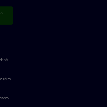
 o
obně,
m uším.
přitom