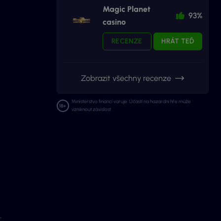
Magic Planet
93%
casino
RECENZE
HRÁT TEĎ
Zobrazit všechny recenze
Ministerstvo financí varuje: Účastí na hazardní hře může
vzniknout závislost.
.