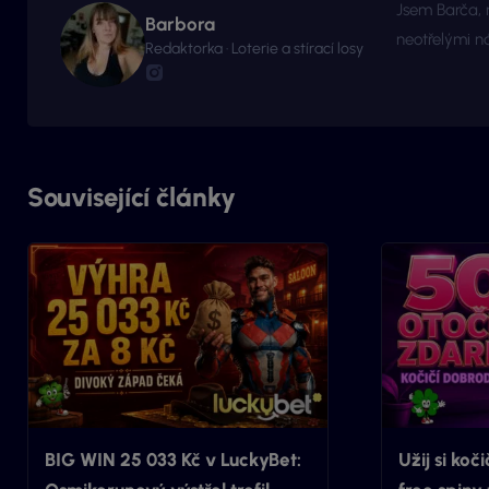
Jsem Barča, 
Barbora
neotřelými ná
Redaktorka · Loterie a stírací losy
je důvod pro
pokračuje to 
Související články
BIG WIN 25 033 Kč v LuckyBet:
Užij si koč