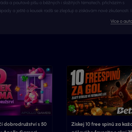
ráda a poutavě píšu o běžných i složitých tématech, přicházím s
pady a ještě o kousek radši se zlepšuji a získávám nové zkušenosti. I
č jsme s Vyhraj.cz navázali kontakt - začalo to jako nová zkušenost,
Více o auto
jako skvělá spolupráce.
ičí dobrodružství s 50
Získej 10 free spinů za kaž