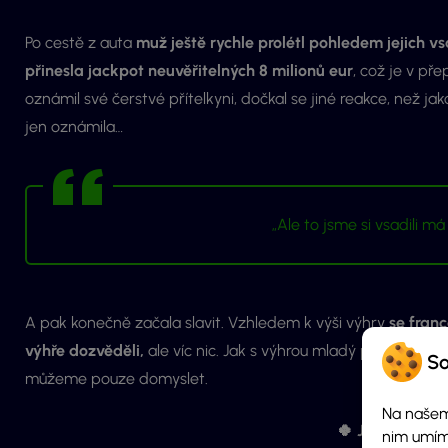
Po cestě z auta
muž ještě rychle prolétl pohledem jejich v
přinesla jackpot neuvěřitelných 8 milionů eur
, což je v př
oznámil své čerstvé přítelkyni, dočkal se jiné reakce, než j
jen oznámila…
„Ale to jsme si vsadili má 
A pak konečně začala slavit. Vzhledem k výši výhry
se franc
výhře dozvěděli,
ale víc nic. Jak s výhrou mladý pár naloží, 
So
můžeme pouze domyslet.
Na našem
🍀 Jak bys s ta
nim umím