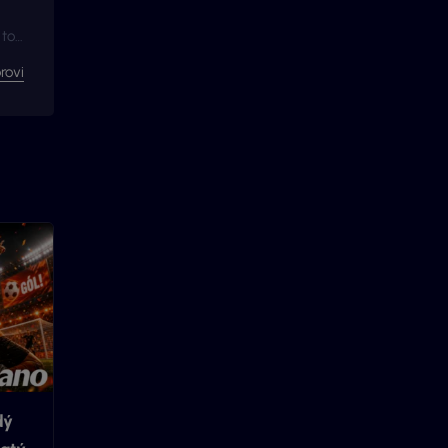
 to
rovi
dý