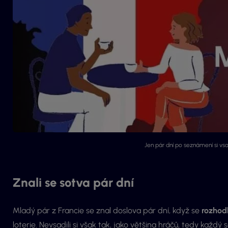
Jen pár dní po seznámení si vsadi
Znali se sotva pár dní
Mladý pár z Francie se znal doslova pár dní, když se
rozhodl
loterie. Nevsadili si však tak, jako většina hráčů, tedy každ