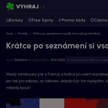
Bonusy
Free Spiny
Promo kódy
Casino
Úvod
Novinky
Krátce po seznámení si vsadili, teď si užívají stamiliony
Krátce po seznámení si vsad
Autor:
Barbora
Aktualizováno:
10.6.2026
Loterie
,
Loterie
,
Všechny novin
Mladý zamilovaný pár z Francie si krátce po svém seznámení 
jen tak pro zábavu, se nakonec ukázalo být tím nejlepším, c
miliardy korun!