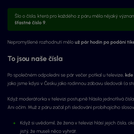
Šlo o čísla, která pro každého z páru měla nějaký význa
šťastné číslo 9
.
Nepromyšlené rozhodnutí mělo
už pár hodin po podání tike
To jsou naše čísla
Po společném odpoledni se pár večer potkal u televize,
kde 
jako jsme kdysi v Česku jako rodinnou zábavu sledovali (a 
Když moderátorka v televizi postupně hlásila jednotlivá čísla
Ani očím. Muž z páru začal při sledování probíhajícího slosov
Když si uvědomil, že žena v televizi hlásí jejich čísla, 
jistý, že museli něco vyhrát.