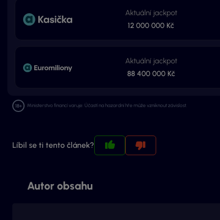
Aktuální jackpot
12 000 000 Kč
Aktuální jackpot
88 400 000 Kč
Ministerstvo financí varuje: Účastí na hazardní hře může vzniknout závislost.
Líbil se ti tento článek?
Autor obsahu