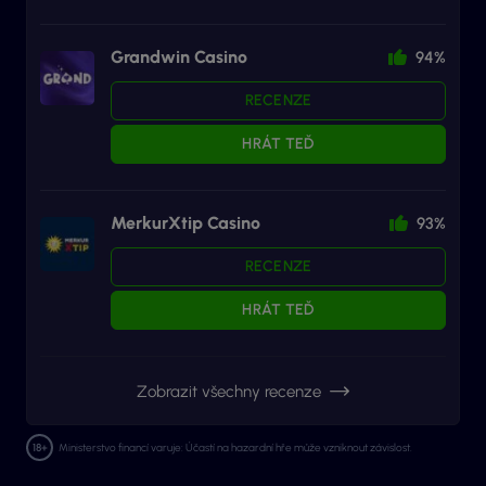
Grandwin Casino
94%
RECENZE
HRÁT TEĎ
MerkurXtip Casino
93%
RECENZE
HRÁT TEĎ
Zobrazit všechny recenze
Ministerstvo financí varuje: Účastí na hazardní hře může vzniknout závislost.