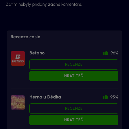
Zatím nebyly přidány žádné komentáře.
Recenze casin
Betano
96%
RECENZE
HRÁT TEĎ
Herna u Dědka
95%
RECENZE
HRÁT TEĎ