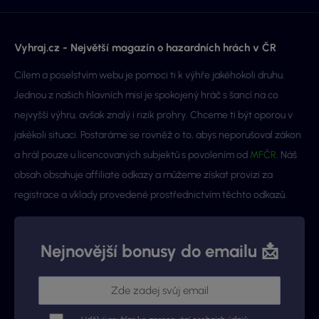
Vyhraj.cz - Největší magazín o hazardních hrách v ČR
Cílem a poselstvím webu je pomoci ti k výhře jakéhokoli druhu.
Jednou z našich hlavních misí je spokojený hráč s šancí na co
nejvyšší výhru, avšak znalý i rizik prohry. Chceme ti být oporou v
jakékoli situaci. Postaráme se rovněž o to, abys neporušoval zákon
a hrál pouze u licencovaných subjektů s povolením od
MFČR
. Náš
obsah obsahuje affiliate odkazy a můžeme získat provizi za
registrace a vklady provedené prostřednictvím těchto odkazů.
Nejnovější bonusy do emailu 📩