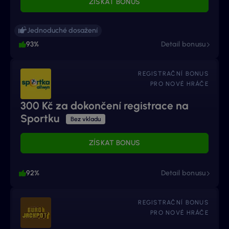
ZÍSKAT BONUS
Jednoduché dosažení
93%
Detail bonusu
REGISTRAČNÍ BONUS
PRO NOVÉ HRÁČE
300 Kč za dokončení registrace na
Sportku
Bez vkladu
ZÍSKAT BONUS
92%
Detail bonusu
REGISTRAČNÍ BONUS
PRO NOVÉ HRÁČE