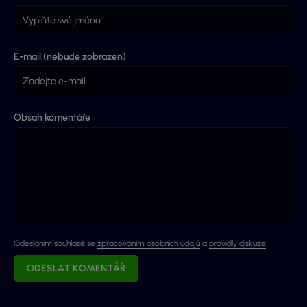
E-mail (nebude zobrazen)
Obsah komentáře
Odeslaním souhlasíš se
zpracováním osobních údajů
a
pravidly diskuze
.
ODESLAT KOMENTÁŘ