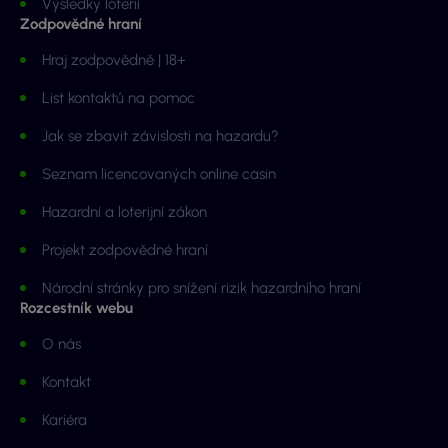
Výsledky loterií
Zodpovědné hraní
Hraj zodpovědně | 18+
List kontaktů na pomoc
Jak se zbavit závislosti na hazardu?
Seznam licencovaných online casin
Hazardní a loterijní zákon
Projekt zodpovědné hraní
Národní stránky pro snížení rizik hazardního hraní
Rozcestník webu
O nás
Kontakt
Kariéra