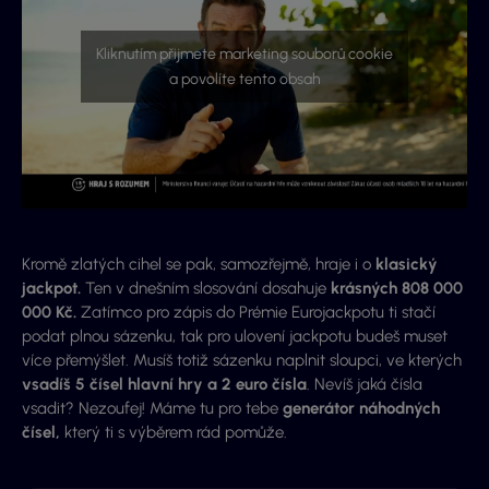
Kliknutím přijmete marketing souborů cookie
a povolíte tento obsah
Kromě zlatých cihel se pak, samozřejmě, hraje i o
klasický
jackpot.
Ten v dnešním slosování dosahuje
krásných 808 000
000 Kč.
Zatímco pro zápis do Prémie Eurojackpotu ti stačí
podat plnou sázenku, tak pro ulovení jackpotu budeš muset
více přemýšlet. Musíš totiž sázenku naplnit sloupci, ve kterých
vsadíš 5 čísel hlavní hry a 2 euro čísla
. Nevíš jaká čísla
vsadit? Nezoufej! Máme tu pro tebe
generátor náhodných
čísel,
který ti s výběrem rád pomůže.