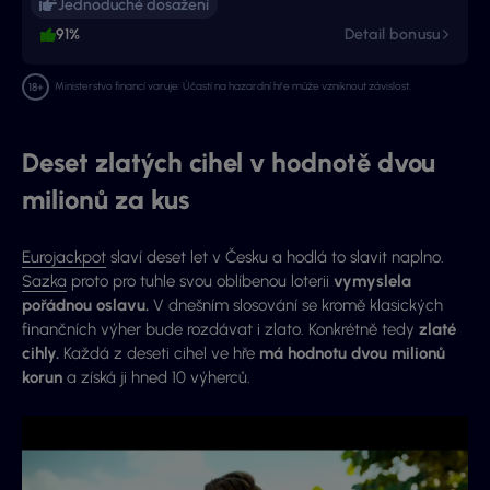
Jednoduché dosažení
91%
Detail bonusu
Ministerstvo financí varuje: Účastí na hazardní hře může vzniknout závislost.
Deset zlatých cihel v hodnotě dvou
milionů za kus
Eurojackpot
slaví deset let v Česku a hodlá to slavit naplno.
Sazka
proto pro tuhle svou oblíbenou loterii
vymyslela
pořádnou oslavu.
V dnešním slosování se kromě klasických
finančních výher bude rozdávat i zlato. Konkrétně tedy
zlaté
cihly.
Každá z deseti cihel ve hře
má hodnotu dvou milionů
korun
a získá ji hned 10 výherců.