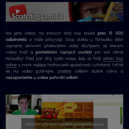
Na jeho videa, na kterých stírá losy kouká
přes 15 000
odběratelů
a stále přibývají. Svojí oblibu u fanoušků sklízí
zejména aktivním přidáváním videí, důvtipem, se kterým
videa tvoří a
pořádáním různých soutěží
pro své věrné
fanoušky! Před pár dny vyšlo video, kde se hráli
stírací losy
online
u námi nejlépe hodnocené společnosti Lottoland. Určitě
se na video podívejte, padaly celkem slušné výhry a
nezapomeňte u videa potvrdit odběr!
Kliknutím přijmete marketing souborů cookie