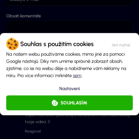
Obsah komentáře
Souhlas s použitím cookies
Na našem webu používáme cookies, mimo jiné za pomoci
Google nástrojů. Díky nim umíme správně zobrazit obsah,
zjistíme, co se na webu děje a nabídneme vám reklamy na
Odeslaním souhlasíš se
zpracováním osobních údajů
a
pravidly diskuze
.
míru. Pro více informací mrkněte
sem
.
ODESLAT KOMENTÁŘ
Nastavení
SOUHLASÍM
Lucie Petráková
18.11.2016
Super rozhovor, pokračuj s natáčením, moc ráda sleduji
tvoje videa :)!
Reagovat