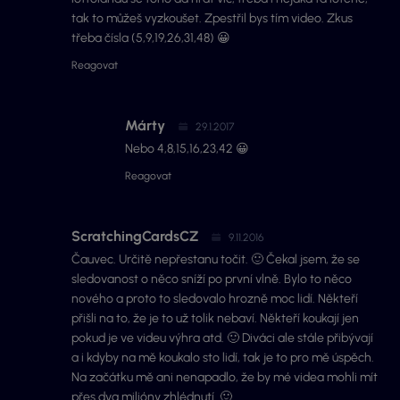
tak to můžeš vyzkoušet. Zpestřil bys tím video. Zkus
třeba čísla (5,9,19,26,31,48) 😀
Reagovat
Márty
29.1.2017
Nebo 4,8,15,16,23,42 😀
Reagovat
ScratchingCardsCZ
9.11.2016
Čauvec. Určitě nepřestanu točit. 🙂 Čekal jsem, že se
sledovanost o něco sníží po první vlně. Bylo to něco
nového a proto to sledovalo hrozně moc lidí. Někteří
přišli na to, že je to už tolik nebaví. Někteří koukají jen
pokud je ve videu výhra atd. 🙂 Diváci ale stále přibývají
a i kdyby na mě koukalo sto lidí, tak je to pro mě úspěch.
Na začátku mě ani nenapadlo, že by mé videa mohli mít
přes dva milióny zhlédnutí. 🙂