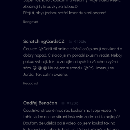
Super rozhovor, koukám na všechny tvoje videa! Nejvíc
zbožňuji ty krbovky za tebou:D
Přeji ti, abys jednou setřel losandu s miliónama!
Reagovat
ScratchingCardsCZ
9.11.2016
Čauvec. 🙂 Další díl online stírání losů plánuji na víkend a
dobrý nápad. Čísla co jsi mi poradil zkusím vsadit. Neboj
pokud vyhraji, tak to zatajím, abych to všechno vyžral
sám. 😀 😀 😀 Ne dělám si srandu. 🙂 P.S. Jmenuji se
Jarda. Tak zatim Evžene.
Reagovat
Ondřej Benačan
9.11.2016
Čau Jirko, strašně moc rád koukám na tvoje videa.. A
tohle video online stírání losů bylo zatím asi to nejlepší!
Doufám, že uděláš další video, co jsem koukal tak na
lottolandu se toho dá hrát víc, třeba i nějaká ta loterie,