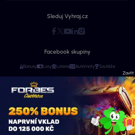
Sleduj Vyhraj.cz
Facebook skupiny
Bonusy
Losy
Loterie
Automaty
Soutěže
Copyright © 2026 - Všechna práva vyhrazena. Vyhraj.cz | Ministerstvo financí
varuje: Účastí na hazardní hře může vzniknout závislost! Stránky mají čistě
informační charakter. Veškeré informace se týkají osob starších 18 let.
Provozovatelem webu je ExeMedia s.r.o. se sídlem Kurzova 2222/16, Stodůlky,
155 00 Praha 5 (IČO: 13992228, DIČ: CZ13992228) · Kontakt:
info@vyhraj.cz