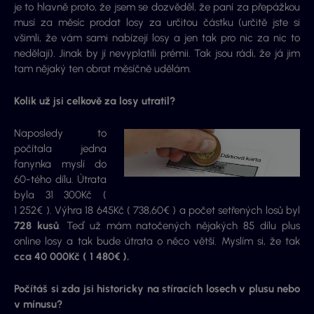
je to hlavně proto, že jsem se dozvěděl, že paní za přepážkou
musí za měsíc prodat losy za určitou částku (určitě jste si
všimli, že vám sami nabízejí losy a jen tak pro nic za nic to
nedělají). Jinak by jí nevyplatili prémii. Tak jsou rádi, že já jim
tam nějaký ten obrat měsíčně udělám.
Kolik už jsi celkově za losy utratil?
Naposledy to
počítala jedna
fanynka myslí do
60-tého dílu. Útrata
byla 31 300Kč (
1 252€ ). Výhra 18 645Kč ( 738,60€ ) a počet setřených losů byl
728 kusů
. Teď už mám natočených nějakých 85 dílu plus
online losy a tak bude útrata o něco větší. Myslím si, že tak
cca 40 000Kč ( 1 480€ ).
Počítáš si zda jsi historicky na stíracích losech v plusu nebo
v mínusu?