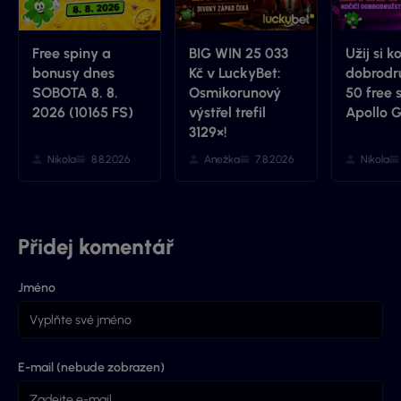
Free spiny a
BIG WIN 25 033
Užij si k
bonusy dnes
Kč v LuckyBet:
dobrodru
SOBOTA 8. 8.
Osmikorunový
50 free 
2026 (10165 FS)
výstřel trefil
Apollo 
3129×!
Nikola
8.8.2026
Anežka
7.8.2026
Nikola
Přidej komentář
Jméno
E-mail (nebude zobrazen)