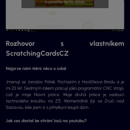
a povolíte tento obsah
Rozhovor s vlastníkem
ScratchingCardsCZ
Nejprve nám řekni něco o sobě
Jmenuji se Jaroslav Pátek. Pocházím z Havlíčkova Brodu a je
mi 25 let. Sedmým rokem pracuji jako programátor CNC strojů,
což je moje hlavní práce. Moje druhá práce je vedoucí
technického kroužku na ZŠ. Momentálně žiji ve Zruči nad
Sázavou, kde jsem si s přítelkyní koupil dům.
Jak ses dostal ke stírání losů na youtubu?