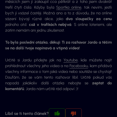
měsících jsem jí zakoupil cca pětkrát a z toho jsem dvakrát
trefil čtyři čísla. Kdyby byla
Sportka online
, tak nevím, jestli
bych jí vsázel častěji. Možná ano a to z důvodu, že na online
sázení bývají různé akce, jako
dva sloupečky za cenu
jednoho atd.
což v trafikách nebývá
. S online loteriemi, ale
zatím nemám ani jednu zkušenost.
To byla poslední otázka, děkuji Ti za rozhovor Jardo a těším
se na další tvoje napínavá a vtipná videa!
Určitě si Jardu přidejte jak na
Youtube
, kde můžete najít
prohlédnout všechny jeho videa a na
Facebooku
, kam přidává
všechny informace o tom jaká videa nebo soutěže se chystají!
Doufám, že se vám tento rozhovor líbil. Určitě pokud vás
napadá jakákoliv další otázka nebojte se
zeptat do
komentářů
. Jarda nám určitě rád odpoví :)!
Líbil se ti tento článek?