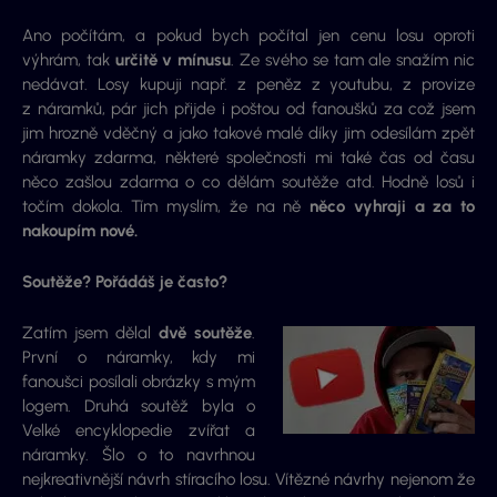
Ano počítám, a pokud bych počítal jen cenu losu oproti
výhrám, tak
určitě v mínusu
. Ze svého se tam ale snažím nic
nedávat. Losy kupuji např. z peněz z youtubu, z provize
z náramků, pár jich přijde i poštou od fanoušků za což jsem
jim hrozně vděčný a jako takové malé díky jim odesílám zpět
náramky zdarma, některé společnosti mi také čas od času
něco zašlou zdarma o co dělám soutěže atd. Hodně losů i
točím dokola. Tím myslím, že na ně
něco vyhraji a za to
nakoupím nové.
Soutěže? Pořádáš je často?
Zatím jsem dělal
dvě soutěže
.
První o náramky, kdy mi
fanoušci posílali obrázky s mým
logem. Druhá soutěž byla o
Velké encyklopedie zvířat a
náramky. Šlo o to navrhnou
nejkreativnější návrh stíracího losu. Vítězné návrhy nejenom že