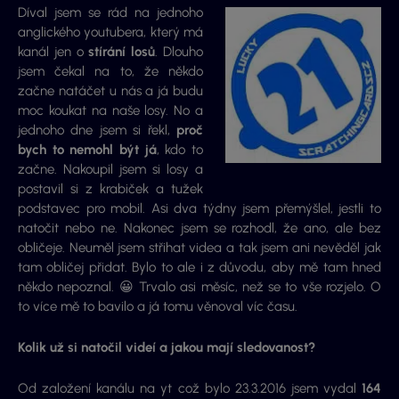
Díval jsem se rád na jednoho
anglického youtubera, který má
kanál jen o
stírání losů
. Dlouho
jsem čekal na to, že někdo
začne natáčet u nás a já budu
moc koukat na naše losy. No a
jednoho dne jsem si řekl,
proč
bych to nemohl být já
, kdo to
začne. Nakoupil jsem si losy a
postavil si z krabiček a tužek
podstavec pro mobil. Asi dva týdny jsem přemýšlel, jestli to
natočit nebo ne. Nakonec jsem se rozhodl, že ano, ale bez
obličeje. Neuměl jsem střihat videa a tak jsem ani nevěděl jak
tam obličej přidat. Bylo to ale i z důvodu, aby mě tam hned
někdo nepoznal. 😀 Trvalo asi měsíc, než se to vše rozjelo. O
to více mě to bavilo a já tomu věnoval víc času.
Kolik už si natočil videí a jakou mají sledovanost?
Od založení kanálu na yt což bylo 23.3.2016 jsem vydal
164