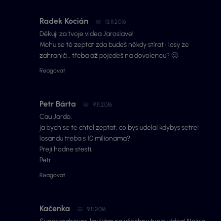
Radek Kocián
13.11.2016
Děkuji za tvoje videa Jaroslave!
Mohu se tě zeptat zda budeš někdy stírat i losy ze
zahraničí.. třeba až pojedeš na dovolenou? 🙂
Reagovat
Petr Bárta
9.11.2016
Cau Jardo,
ja bych se te chtel zeptat, co bys udelal kdybys setrel
losandu treba s 10 milionama?
Preji hodne stesti,
Petr
Reagovat
Kačenka
9.11.2016