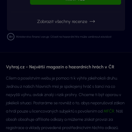
Zobrazit všechny recenze
Ministerstvo financí varuje: Účastí na hazardní hře může vzniknout závislost.
Vyhraj.cz - Největší magazín o hazardních hrách v ČR
Cílem a poselstvím webu je pomoci ti k výhře jakéhokoli druhu.
Jednou z našich hlavních misí je spokojený hráč s šancí na co
nejvyšší výhru, avšak znalý i rizik prohry. Chceme ti být oporou v
jakékoli situaci. Postaráme se rovněž o to, abys neporušoval zákon
a hrál pouze u licencovaných subjektů s povolením od
MFČR
. Náš
obsah obsahuje affiliate odkazy a můžeme získat provizi za
registrace a vklady provedené prostřednictvím těchto odkazů.