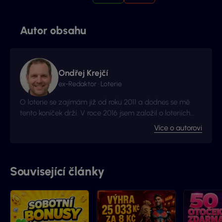
Autor obsahu
Ondřej Krejčí
ex-Redaktor · Loterie
O loterie se zajímám již od roku 2011 a dodnes se mě
tento koníček drží. V roce 2016 jsem založil o loteriích
web Vyhraj.com, který jsem následně v roce 2017
Více o autorovi
prodal, avšak za podmínek, že budu moci stále
publikovat na téma loterií a stíracích losů. Nyní jste na
webu, který má s novými majitely nový kabát a
mnohem více informací.
Související články