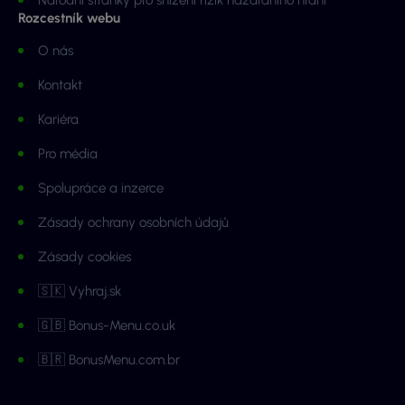
Národní stránky pro snížení rizik hazardního hraní
Rozcestník webu
O nás
Kontakt
Kariéra
Pro média
Spolupráce a inzerce
Zásady ochrany osobních údajů
Zásady cookies
🇸🇰 Vyhraj.sk
🇬🇧 Bonus-Menu.co.uk
🇧🇷 BonusMenu.com.br