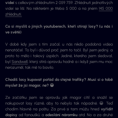
videí
s celkovým zhlédnutím 2 059 759. Zhlédnutí jednotlivých
videí se liší. Na některém je třeba 5 000 a na jiném
145 000
zhlédnutí.
Co si myslíš o jiných youtuberech, kteří stírají losy? (u nás i
ve světě)
V době kdy jsem s tím začal, u nás nikdo podobná videa
nenatáčel. To byl i důvod proč jsem to točil. Byl jsem jediný, a
proto to mělo i takový úspěch. Jediné, kterého jsem sledoval,
byl
Sandwell
, který stírá opravdu hodně a i když jsem mu moc
nerozuměl, tak mě to bavilo.
Chodíš losy kupovat pořád do stejné trafiky? Musí si o tobě
myslet že jsi magor, ne? 😀
Ze začátku jsem se opravdu jak magor cítil a snažil se
nakupovat losy různě, aby to nebylo tak nápadné. 😀 Teď
chodím hlavně na poštu. Za prvé si tam můžu hned
vyřídit
dopisy
od fanoušků a
odeslání náramku
atd. No a za druhé