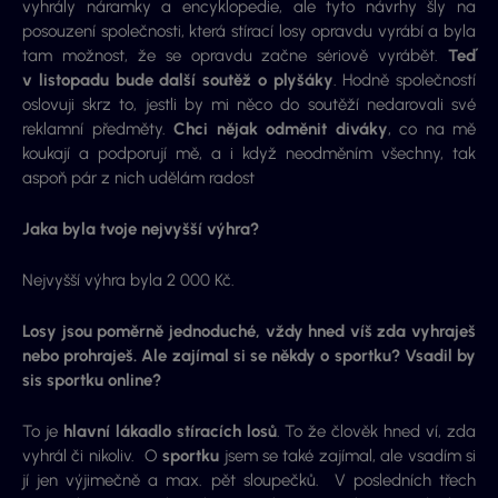
vyhrály náramky a encyklopedie, ale tyto návrhy šly na
posouzení společnosti, která stírací losy opravdu vyrábí a byla
tam možnost, že se opravdu začne sériově vyrábět.
Teď
v listopadu bude další soutěž o plyšáky
. Hodně společností
oslovuji skrz to, jestli by mi něco do soutěží nedarovali své
reklamní předměty.
Chci nějak odměnit diváky
, co na mě
koukají a podporují mě, a i když neodměním všechny, tak
aspoň pár z nich udělám radost
Jaka byla tvoje nejvyšší výhra?
Nejvyšší výhra byla 2 000 Kč.
Losy jsou poměrně jednoduché, vždy hned víš zda vyhraješ
nebo prohraješ. Ale zajímal si se někdy o sportku? Vsadil by
sis sportku online?
To je
hlavní lákadlo stíracích losů
. To že člověk hned ví, zda
vyhrál či nikoliv. O
sportku
jsem se také zajímal, ale vsadím si
jí jen výjimečně a max. pět sloupečků. V posledních třech