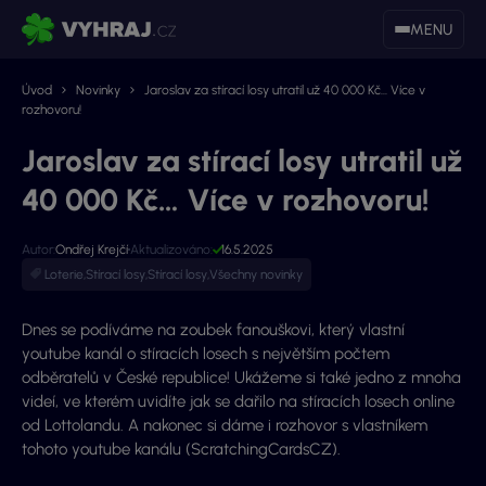
MENU
Úvod
Novinky
Jaroslav za stírací losy utratil už 40 000 Kč… Více v
rozhovoru!
Jaroslav za stírací losy utratil už
40 000 Kč… Více v rozhovoru!
Autor:
Ondřej Krejčí
Aktualizováno:
16.5.2025
Loterie
,
Stírací losy
,
Stírací losy
,
Všechny novinky
Dnes se podíváme na zoubek fanouškovi, který vlastní
youtube kanál o stíracích losech s největším počtem
odběratelů v České republice! Ukážeme si také jedno z mnoha
videí, ve kterém uvidíte jak se dařilo na stíracích losech online
od Lottolandu. A nakonec si dáme i rozhovor s vlastníkem
tohoto youtube kanálu (ScratchingCardsCZ).