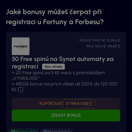
Jaké bonusy můžeš čerpat při
registraci u Fortuny a Forbesu?
REGISTRAČNÍ BONUS
PRO NOVÉ HRÁČE
50 Free spinů na Synot automaty za
registraci
Bez vkladu
+ 20 Free spinů za 5 Kč navíc s promokódem
„VYHRAJ100“
+ MEGA bonus na první vklad až 250% do 125 000
Kč
KOPÍROVAT
VYHRAJ100
ZÍSKAT BONUS