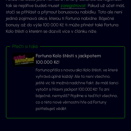
tak se nejdříve budeš muset
zaregistrovat
. Pokud už účet máš,
stačí se přihlásit a přijmout bonusovou nabídku. Toto ale není
jediná zajímavá akce, kterou ti Fortuna nabídne. Báječné
bonusy až do výše 100 000 Kč ti může přinést také Fortuna
Kolo štěstí o kterém se dozvíš více v článku níže.
Přečti si také
Fortuna Kolo štěstí s jackpotem
100.000 Kč!
Fortuna přišla s novou akcí Kolo štěstí, ve které
vyhrává úplně každý! Ale to není všechno,
ještě víc tě možná nadchne fakt, že máš šanci
vytočit si hlavní jackpot 100.000 Kč! To zní
báječně, nemyslíš? Pojďme si teď říct všechno,
co o této nové věrnostní hře od Fortuny
potřebuješ vědět.