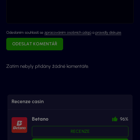
Odeslaním souhlasíš se
zpracováním osobních údajů
a
pravidly diskuze
.
ODESLAT KOMENTÁŘ
Zatím nebyly přidány žádné komentáře.
Recenze casin
Betano
96%
RECENZE