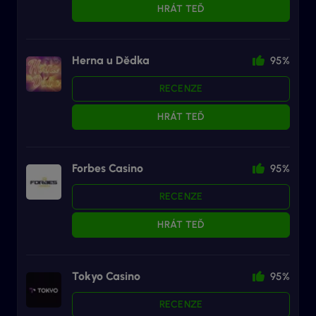
HRÁT TEĎ
Herna u Dědka
95%
RECENZE
HRÁT TEĎ
Forbes Casino
95%
RECENZE
HRÁT TEĎ
Tokyo Casino
95%
RECENZE