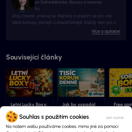
ex-Šéfredaktorka · Bonusy a recenze
Ahoj čtenáři, jmenuji se Martina a snažím se pro vás
dělat bonusy jasnější a dosažitelnější. Každý den pro vás
mám přehled denních bonusů a novinky ze světa
Více o autorovi
hazardních her.
Související články
Letní Lucky Boxy:
Jak by vypadal
Free spi
Každý den nový
tvůj rok s 365
bonusy 
Souhlas s použitím cookies
bonus u
tisíci navíc?
SOBOTA 
LuckyBetu!
Aneb jak se mají
2026 (11
Na našem webu používáme cookies, mimo jiné za pomoci
výherci Mini