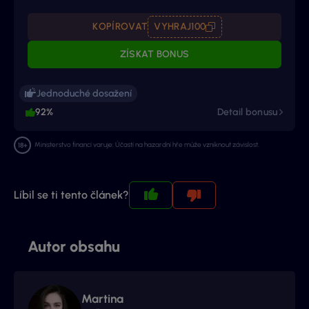
KOPÍROVAT
VYHRAJ100
ZÍSKAT BONUS
Jednoduché dosažení
92%
Detail bonusu
Ministerstvo financí varuje: Účastí na hazardní hře může vzniknout závislost.
Líbil se ti tento článek?
Autor obsahu
Martina