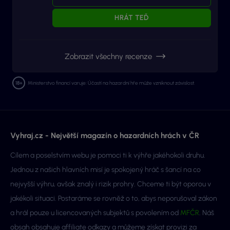
HRÁT TEĎ
Zobrazit všechny recenze
Ministerstvo financí varuje: Účastí na hazardní hře může vzniknout závislost.
Vyhraj.cz - Největší magazín o hazardních hrách v ČR
Cílem a poselstvím webu je pomoci ti k výhře jakéhokoli druhu.
Jednou z našich hlavních misí je spokojený hráč s šancí na co
nejvyšší výhru, avšak znalý i rizik prohry. Chceme ti být oporou v
jakékoli situaci. Postaráme se rovněž o to, abys neporušoval zákon
a hrál pouze u licencovaných subjektů s povolením od
MFČR
. Náš
obsah obsahuje affiliate odkazy a můžeme získat provizi za