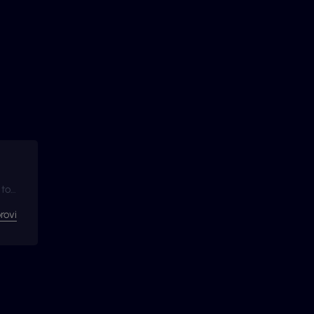
 to
rovi