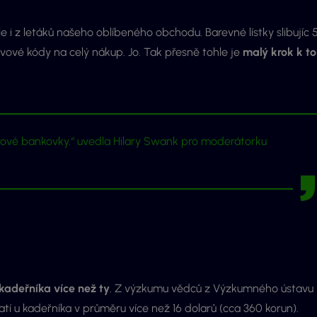
e i z letáků našeho oblíbeného obchodu. Barevné lístky slibujíc
levové kódy na celý nákup. Jo. Tak přesně tohle je
malý krok k t
arové bankovky.“ uvedla Hilary Swank pro moderátorku
kadeřníka více než ty
. Z výzkumu vědců z Výzkumného ústavu
tí u kadeřníka v průměru více než 16 dolarů (
cca 360 korun
).