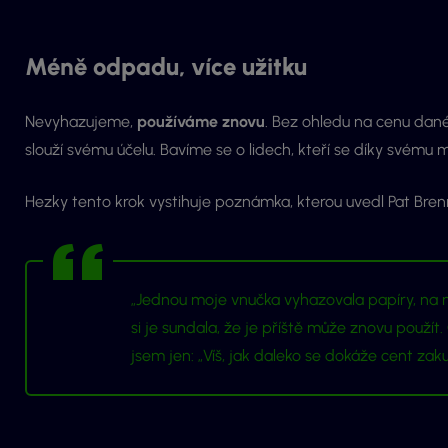
Méně odpadu, více užitku
Nevyhazujeme,
používáme znovu
. Bez ohledu na cenu dané 
slouží svému účelu. Bavíme se o lidech, kteří se díky svému m
Hezky tento krok vystihuje poznámka, kterou uvedl Pat Brenn
„Jednou moje vnučka vyhazovala papíry, na ni
si je sundala, že je příště může znovu použít.
jsem jen: „Víš, jak daleko se dokáže cent zak