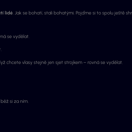
í lidé
. Jak se bohatí, stali bohatými. Pojďme si to spolu ještě sh
ná se vydělat.
.
yž chcete vlasy stejně jen sjet strojkem – rovná se vydělat.
 běž si za ním.