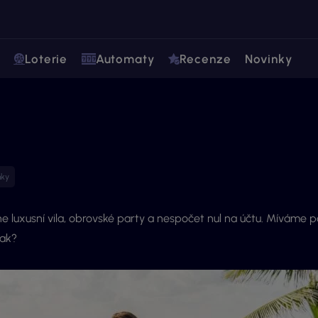
Loterie
Automaty
Recenze
Novinky
nky
 luxusní vila, obrovské party a nespočet nul na účtu. Míváme po
tak?