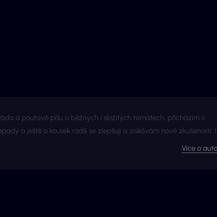
ráda a poutavě píšu o běžných i složitých tématech, přicházím s
pady a ještě o kousek radši se zlepšuji a získávám nové zkušenosti. I
č jsme s Vyhraj.cz navázali kontakt - začalo to jako nová zkušenost,
Více o auto
jako skvělá spolupráce.