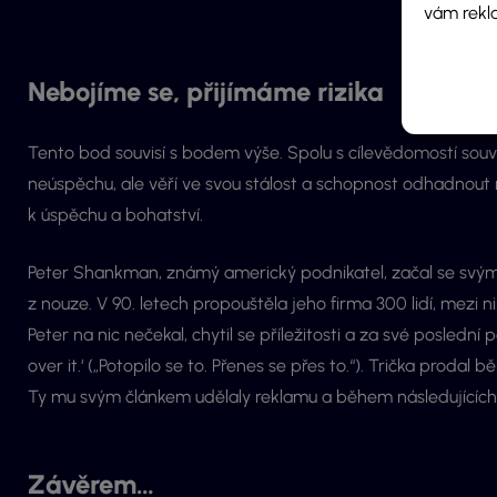
vám rekl
Nebojíme se, přijímáme rizika
Tento bod souvisí s bodem výše. Spolu s cílevědomostí souvisí
neúspěchu, ale věří ve svou stálost a schopnost odhadnout ri
k úspěchu a bohatství.
Peter Shankman, známý americký podnikatel, začal se svým 
z nouze. V 90. letech propouštěla jeho firma 300 lidí, mezi 
Peter na nic nečekal, chytil se příležitosti a za své posledn
over it.‘ (
„Potopilo se to. Přenes se přes to.“
). Trička prodal b
Ty mu svým článkem udělaly reklamu a během následujících t
Závěrem…