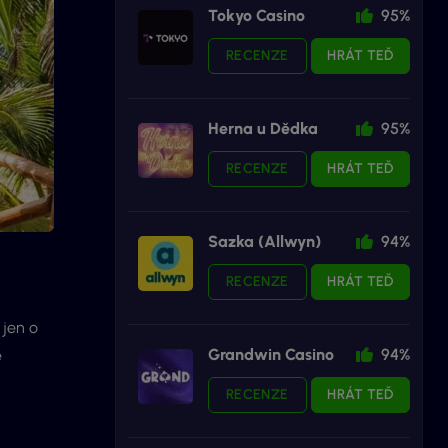
Tokyo Casino
95%
RECENZE
HRÁT TEĎ
Herna u Dědka
95%
RECENZE
HRÁT TEĎ
Sazka (Allwyn)
94%
RECENZE
HRÁT TEĎ
 jen o
Grandwin Casino
94%
é
RECENZE
HRÁT TEĎ