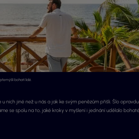
přemýšlí bohatí lidé.
e u nich jiné než u nás a jak ke svým penězům přišli. Šlo opravdu
me se spolu na to, jaké kroky v myšlení i jednání udělalo bohat