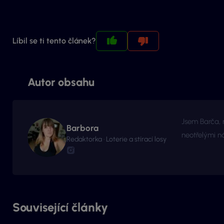
Líbil se ti tento článek?
Autor obsahu
Jsem Barča, 
Barbora
neotřelými ná
Redaktorka · Loterie a stírací losy
je důvod pro
pokračuje to 
Související články