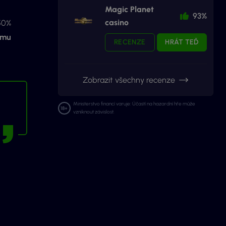
Magic Planet
93%
casino
 50%
omu
RECENZE
HRÁT TEĎ
Zobrazit všechny recenze
Ministerstvo financí varuje: Účastí na hazardní hře může
vzniknout závislost.