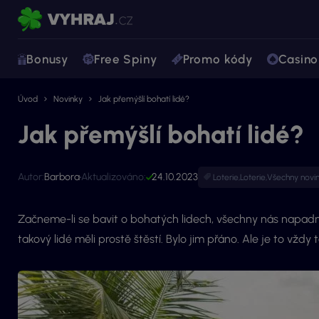
Bonusy
Free Spiny
Promo kódy
Casino
Úvod
Novinky
Jak přemýšlí bohatí lidé?
Jak přemýšlí bohatí lidé?
Autor:
Barbora
Aktualizováno:
24.10.2023
Loterie
,
Loterie
,
Všechny novi
Začneme-li se bavit o bohatých lidech, všechny nás napadne
takový lidé měli prostě štěstí. Bylo jim přáno. Ale je to vždy 