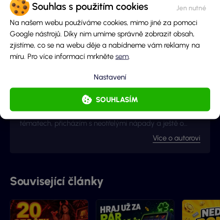
Líbil se ti tento článek?
Souhlas s použitím cookies
Na našem webu používáme cookies, mimo jiné za pomoci
Google nástrojů. Díky nim umíme správně zobrazit obsah,
Autor obsahu
zjistíme, co se na webu děje a nabídneme vám reklamy na
míru. Pro více informací mrkněte
sem
.
Nastavení
Barbora
Redaktorka · Loterie a stírací losy
SOUHLASÍM
Jsem Barča, ráda a poutavě píšu o běžných i složitých
tématech, přicházím s neotřelými nápady a ještě o
kousek radši se zlepšuji a získávám nové zkušenosti. I to
Více o autorovi
je důvod proč jsme s Vyhraj.cz navázali kontakt -
začalo to jako nová zkušenost, pokračuje to jako skvělá
spolupráce.
Související články