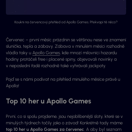
Koukni na červencový přehled od Apollo Games. Překvapí tě něco?
Červenec – první měsíc prázdnin se většinou nese ve znamení
sluníčka, tepla a zábavy. Zábava v minulém měsíci rozhodně
vládla taky u
Apollo Games
, kde mnozí milovníci hazardu
hodiny protáčeli free i placené spiny, objevovali novinky a
v neposlední řadě rozhodně také vyhrávali jackpoty.
Pojď se s námi podívat na přehled minulého měsíce právě u
Apolla!
Top 10 her u Apollo Games
První, co si spolu projdeme, jsou nejoblíbenější sloty, které se v
minulých týdnech točily jako o závod! Konkrétně tady máme
top 10 her u Apollo Games za červenec
. A aby byl seznam