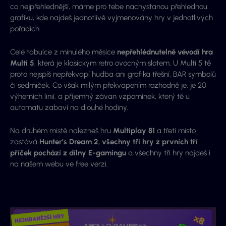
co nejpřehlednější, máme pro tebe nachystanou přehlednou
grafiku, kde najdeš jednotlivě vyjmenovány hry v jednotlivých
pořadích.
Celé tabulce z minulého měsíce
nepřehlédnutelně vévodí hra
Multi 5
, která je klasickým retro ovocným slotem. U Multi 5 tě
proto nejspíš nepřekvapí hudba ani grafika třešní, BAR symbolů
či sedmiček. Co však milým překvapením rozhodně je, je 20
výherních linií, a příjemný závan vzpomínek, který tě u
automatu zabaví na dlouhé hodiny.
Na druhém místě nalezneš hru
Multiplay 81
a třetí místo
zastává
Hunter’s Dream 2
,
všechny tři hry z prvních tří
příček pochází z dílny E-gamingu
a všechny tři hry najdeš i
na našem webu ve free verzi.