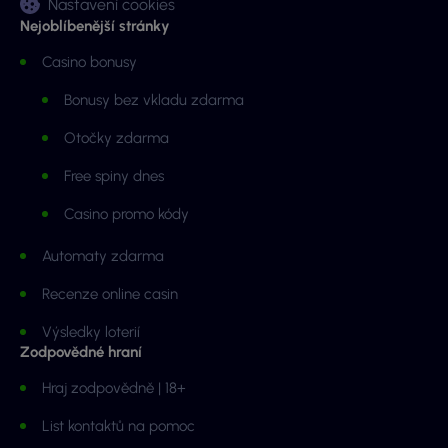
Nastavení cookies
Nejoblíbenější stránky
Casino bonusy
Bonusy bez vkladu zdarma
Otočky zdarma
Free spiny dnes
Casino promo kódy
Automaty zdarma
Recenze online casin
Výsledky loterií
Zodpovědné hraní
Hraj zodpovědně | 18+
List kontaktů na pomoc