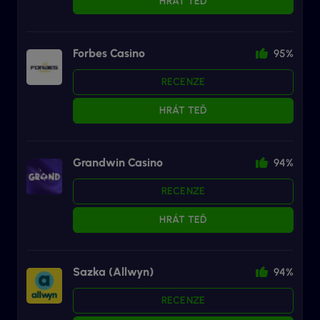
HRÁT TEĎ
Forbes Casino
95%
RECENZE
HRÁT TEĎ
Grandwin Casino
94%
RECENZE
HRÁT TEĎ
Sazka (Allwyn)
94%
RECENZE