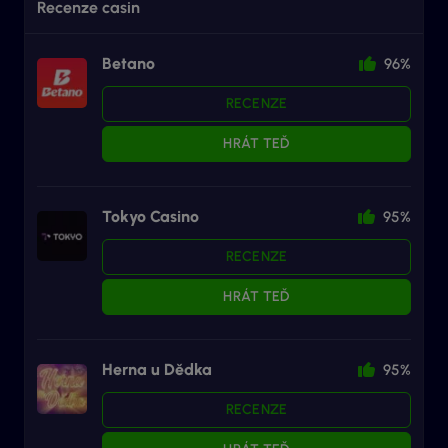
Recenze casin
Betano
96%
RECENZE
HRÁT TEĎ
Tokyo Casino
95%
RECENZE
HRÁT TEĎ
Herna u Dědka
95%
RECENZE