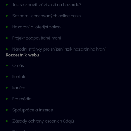
Jak se zbavit závislosti na hazardu?
Seznam licencovaných online casin
Hazardní a loterijní zákon
Projekt zodpovědné hraní
Národní stránky pro snížení rizik hazardního hraní
Rozcestník webu
O nás
Kontakt
Kariéra
Pro média
Spolupráce a inzerce
Zásady ochrany osobních údajů