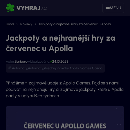
MENU
Úvod
Novinky
Jackpoty a nejhranější hry za červenec u Apolla
Jackpoty a nejhranější hry za
červenec u Apolla
Autor:
Barbora
Aktualizováno:
24.10.2023
Automaty
,
Automaty
,
Všechny novinky
,
Apollo Games Casino
Přinášíme ti zajímavé údaje z Apollo Games. Pojď se s námi
podívat na nejhranější hry či zajímavé jackpoty, které u Apolla
padly v uplynulých týdnech.