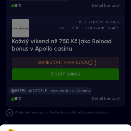
81%
Detail bonusu
REGISTRAČNÍ BONUS
PRO JIŽ REGISTROVANÉ HRÁČE
Každý víkend až 750 Kč jako Reload
bonus v Apollo casinu
KOPÍROVAT
HRAVIKENDU
ZÍSKAT BONUS
PÁTEK až NEDĚLE - vyzvedni si o víkendu
81%
Detail bonusu
Ministerstvo financí varuje: Účastí na hazardní hře může vzniknout závislost.