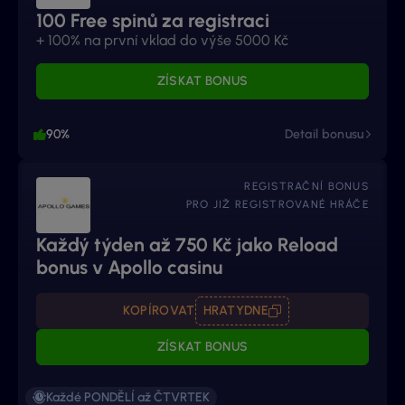
100 Free spinů za registraci
+ 100% na první vklad do výše 5000 Kč
ZÍSKAT BONUS
90%
Detail bonusu
REGISTRAČNÍ BONUS
PRO JIŽ REGISTROVANÉ HRÁČE
Každý týden až 750 Kč jako Reload
bonus v Apollo casinu
KOPÍROVAT
HRATYDNE
ZÍSKAT BONUS
Každé PONDĚLÍ až ČTVRTEK