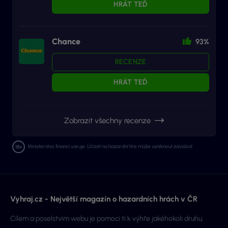
HRÁT TEĎ
Chance
93%
RECENZE
HRÁT TEĎ
Zobrazit všechny recenze
Ministerstvo financí varuje: Účastí na hazardní hře může vzniknout závislost.
Vyhraj.cz - Největší magazín o hazardních hrách v ČR
Cílem a poselstvím webu je pomoci ti k výhře jakéhokoli druhu.