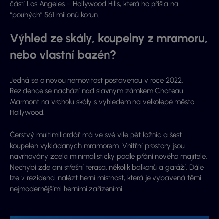
částí Los Angeles –
Hollywood Hills
, která ho přišla na
“pouhých”
561 milionů korun.
Výhled ze skály, koupelny z mramoru,
nebo vlastní bazén?
Jedná se o novou nemovitost postavenou v roce 2022.
Rezidence se nachází nad slavným zámkem
Chateau
Marmont na vrcholu skály s výhledem na velkolepé město
Hollywood.
Čerstvý multimiliardář má ve své vile
pět ložnic
a
šest
koupelen
vykládaných
mramorem
. Vnitřní prostory jsou
navrhovány zcela minimalisticky podle přání nového majitele.
Nechybí zde ani
střešní terasa
, několik
balkonů
a
garáží
. Dále
lze v rezidenci nalézt
herní místnost
, která je vybavená těmi
nejmodernějšími herními zařízeními
.