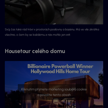
Svůj čas také rád tráví v prostorách posilovny a bazénu. Má ve vile zkrátka
všechno, o čem by se každému z nás mohlo jen snít.
Housetour celého domu
Kliknutím přijmete marketing souborů cookie
a povolíte tento obsah