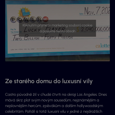
Kliknutím přijmete marketing souborů cookie
a povolíte tento obsah
Ze starého domu do luxusní vily
Castro původně žil v
chudé
čtvrti na okraji
Los Angeles
. Dnes
mává skrz plot svým novým sousedům,
nejznámějším
a
nejslavnějším
hercům, zpěvákům a dalším h
ollywoodským
celebritám.
Pořídil si totiž luxusní vilu v jedné z nejdražších