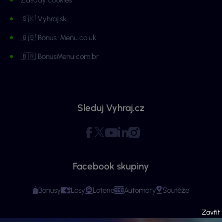
🇸🇰 Vyhraj.sk
🇬🇧 Bonus-Menu.co.uk
🇧🇷 BonusMenu.com.br
Sleduj Vyhraj.cz
Facebook skupiny
Bonusy
Losy
Loterie
Automaty
Soutěže