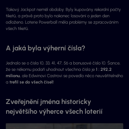
Takový Jackpot neměl obdoby. Byly kupovány rekordní počty
tiketů, a právě proto bylo nakonec losování o jeden den
odloženo. Loterie Powerball měla problémy se zpracováním
všech tiketů.
A jaká byla výherní čísla?
Jednalo se o čísla
10
,
33
,
41
,
47
,
56
a
bonusové číslo 10
. Šance,
že se někomu podaří uhodnout všechna čísla je
1 :
292,2
milionu
, ale Edwinovi Castrovi se povedlo něco neuvěřitelného
a
trefil se do všech čísel!
Zveřejnění jména historicky
největšího výherce všech loterií