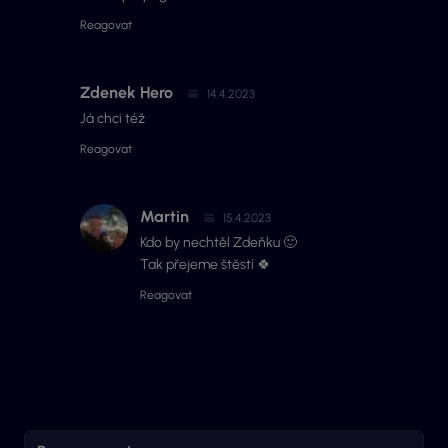
Reagovat
Zdenek Hero
14.4.2023
Já chci též
Reagovat
Martin
15.4.2023
Kdo by nechtěl Zdeňku 🙂
Tak přejeme štěstí 🍀
Reagovat