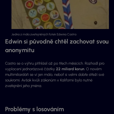
Jedna z mála zveřejněných fotek Edwina Castra
Edwin si původně chtěl zachovat svou
anonymitu
Castro se o výhru přihlásil až po třech měsících. Rozhodl pro
vyplacení jednorázové částky
22 miliard korun
. O novém
multimiliardáři se ví jen málo, neboť si
velmi dobře střeží své
soukromí.
Avšak kvůli zákonům v Kalifornii bylo nutné
zveřejnění jeho jména.
Problémy s losováním