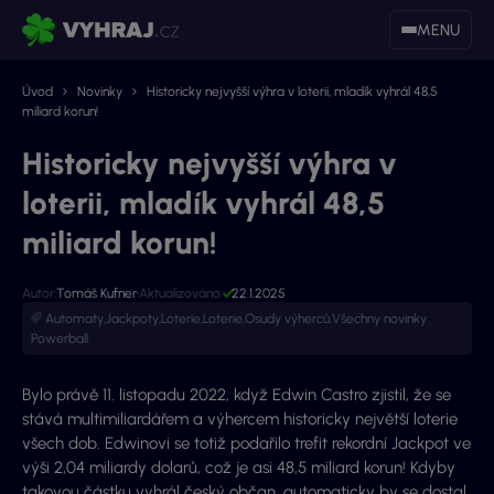
MENU
Úvod
Novinky
Historicky nejvyšší výhra v loterii, mladík vyhrál 48,5
miliard korun!
Historicky nejvyšší výhra v
loterii, mladík vyhrál 48,5
miliard korun!
Autor:
Tomáš Kufner
Aktualizováno:
22.1.2025
Automaty
,
Jackpoty
,
Loterie
,
Loterie
,
Osudy výherců
,
Všechny novinky
Powerball
Bylo právě 11. listopadu 2022, když Edwin Castro zjistil, že se
stává multimiliardářem a výhercem historicky největší loterie
všech dob. Edwinovi se totiž podařilo trefit rekordní Jackpot ve
výši 2,04 miliardy dolarů, což je asi 48,5 miliard korun! Kdyby
takovou částku vyhrál český občan, automaticky by se dostal