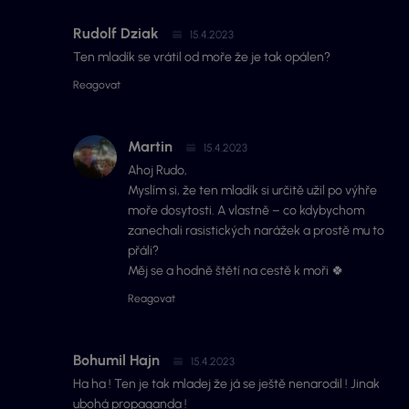
Rudolf Dziak
15.4.2023
Ten mladík se vrátil od moře že je tak opálen?
Reagovat
Martin
15.4.2023
Ahoj Rudo,
Myslím si, že ten mladík si určitě užil po výhře
moře dosytosti. A vlastně – co kdybychom
zanechali rasistických narážek a prostě mu to
přáli?
Měj se a hodně štětí na cestě k moři 🍀
Reagovat
Bohumil Hajn
15.4.2023
Ha ha ! Ten je tak mladej že já se ještě nenarodil ! Jinak
ubohá propaganda !