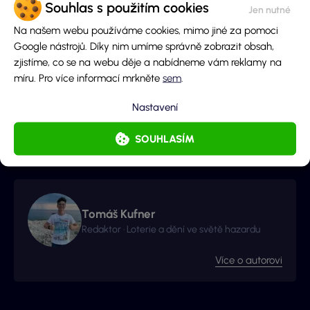
Souhlas s použitím cookies
13. ledna 2016
1,35 miliardy dolarů
28,8 
Na našem webu používáme cookies, mimo jiné za pomoci
Google nástrojů. Díky nim umíme správně zobrazit obsah,
29. ledna 2022
1,33 miliardy dolarů
28,5 
zjistíme, co se na webu děje a nabídneme vám reklamy na
míru. Pro více informací mrkněte
sem
.
Líbil se ti tento článek?
Nastavení
SOUHLASÍM
Autor obsahu
Tomáš Kufner
Redaktor · Loterie a dění ve světě hazardu
Více o autorovi