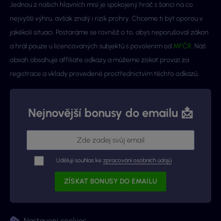
Jednou z našich hlavních misí je spokojený hráč s šancí na co
nejvyšší výhru, avšak znalý i rizik prohry. Chceme ti být oporou v
jakékoli situaci. Postaráme se rovněž o to, abys neporušoval zákon
a hrál pouze u licencovaných subjektů s povolením od
MFČR
. Náš
obsah obsahuje affiliate odkazy a můžeme získat provizi za
registrace a vklady provedené prostřednictvím těchto odkazů.
Nejnovější bonusy do emailu 📩
Uděluji souhlas ke
zpracování osobních údajů
Nastavení cookies