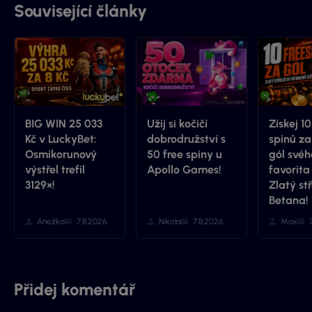
Související články
BIG WIN 25 033
Užij si kočičí
Získej 10
Kč v LuckyBet:
dobrodružství s
spinů z
Osmikorunový
50 free spiny u
gól svéh
výstřel trefil
Apollo Games!
favorita
3129×!
Zlatý st
Betana!
Anežka
7.8.2026
Nikola
7.8.2026
Max
Přidej komentář