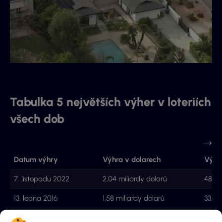
Tabulka 5 největších výher v loteriích
všech dob
Datum výhry
Výhra v dolarech
Výhr
7. listopadu 2022
2,04 miliardy dolarů
48,5 
13. ledna 2016
1,58 miliardy dolarů
33,9 
23. října 2018
1,53 miliardy dolarů
32,8 