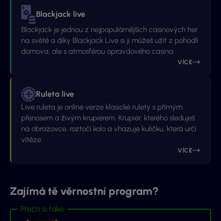
Blackjack live
Blackjack je jednou z nejpopulárnějších casinových her
na světě a díky Blackjack Live si ji můžeš užít z pohodlí
domova, ale s atmosférou opravdového casina.
VÍCE
Ruleta live
Live ruleta je online verze klasické rulety s přímým
přenosem a živým krupiérem. Krupiér, kterého sleduješ
na obrazovce, roztočí kolo a vhazuje kuličku, která určí
vítěze.
VÍCE
Zajímá tě věrnostní program?
Přečti si také