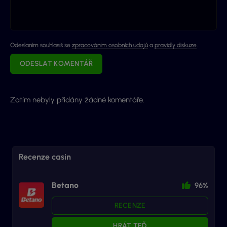
Odeslaním souhlasíš se
zpracováním osobních údajů
a
pravidly diskuze
.
ODESLAT KOMENTÁŘ
Zatím nebyly přidány žádné komentáře.
Recenze casin
Betano
96%
RECENZE
HRÁT TEĎ