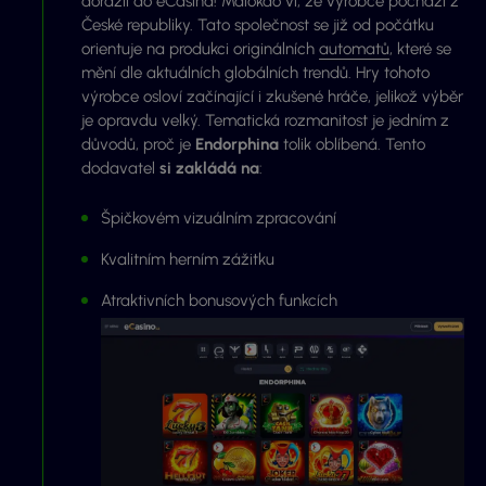
dorazil do eCasina! Málokdo ví, že výrobce pochází z
České republiky. Tato společnost se již od počátku
orientuje na produkci originálních
automatů
, které se
mění dle aktuálních globálních trendů. Hry tohoto
výrobce osloví začínající i zkušené hráče, jelikož výběr
je opravdu velký. Tematická rozmanitost je jedním z
důvodů, proč je
Endorphina
tolik oblíbená. Tento
dodavatel
si zakládá na
:
Špičkovém vizuálním zpracování
Kvalitním herním zážitku
Atraktivních bonusových funkcích