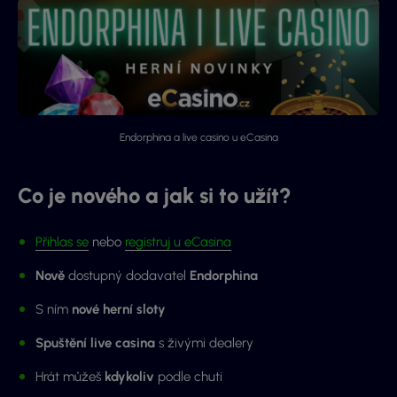
Endorphina a live casino u eCasina
Co je nového a jak si to užít?
Přihlas se
nebo
registruj u eCasina
Nově
dostupný dodavatel
Endorphina
S ním
nové herní sloty
Spuštění live casina
s živými dealery
Hrát můžeš
kdykoliv
podle chuti