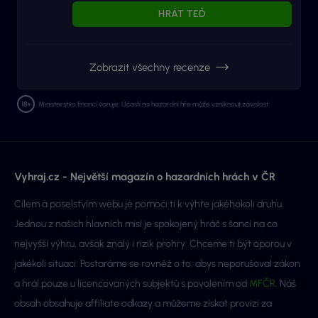
HRÁT TEĎ
Zobrazit všechny recenze
Ministerstvo financí varuje: Účastí na hazardní hře může vzniknout závislost.
Vyhraj.cz - Největší magazín o hazardních hrách v ČR
Cílem a poselstvím webu je pomoci ti k výhře jakéhokoli druhu.
Jednou z našich hlavních misí je spokojený hráč s šancí na co
nejvyšší výhru, avšak znalý i rizik prohry. Chceme ti být oporou v
jakékoli situaci. Postaráme se rovněž o to, abys neporušoval zákon
a hrál pouze u licencovaných subjektů s povolením od
MFČR
. Náš
obsah obsahuje affiliate odkazy a můžeme získat provizi za