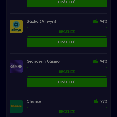
HRÁT TEĎ
Sazka (Allwyn)
94%
RECENZE
HRÁT TEĎ
Grandwin Casino
94%
RECENZE
HRÁT TEĎ
Chance
93%
RECENZE