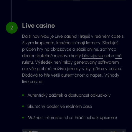
Live casino
Další novinkou je
Live casino
! Hraješ v reálném čase s
živým krupiérem, kterého snímají kamery. Sleduješ
průběh hry na obrazovce a sázíš online, zatímco
dealer skutečně rozdává karty
blackjacku
nebo
točí
ruletu
. Výsledek není nikdy generovaný softwarem,
ale vše probíhá naživo jako by si byl přímo v casinu.
Dodává to hře větší autentičnost a napětí. Výhody
live casina:
Autentický zážitek a dostupnost odkudkoliv
Skutečný dealer ve reálném čase
Možnost interakce (chat hráči nebo krupiérem)