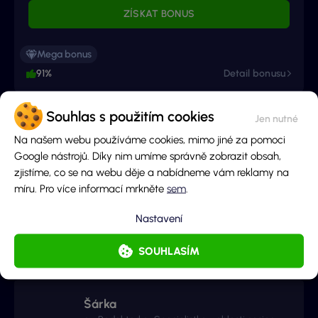
ZÍSKAT BONUS
Mega bonus
91%
Detail bonusu
Ministerstvo financí varuje: Účastí na hazardní hře může vzniknout závislost.
Souhlas s použitím cookies
Na našem webu používáme cookies, mimo jiné za pomoci
VŠECHNY BONUSY ECASINA
Google nástrojů. Díky nim umíme správně zobrazit obsah,
zjistíme, co se na webu děje a nabídneme vám reklamy na
míru. Pro více informací mrkněte
sem
.
Líbil se ti tento článek?
Nastavení
SOUHLASÍM
Autor obsahu
Šárka