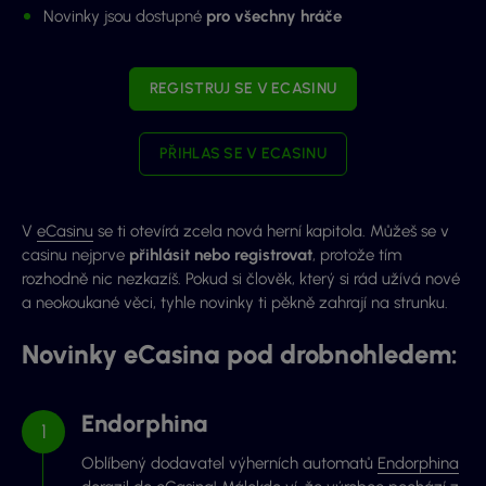
Novinky jsou dostupné
pro všechny hráče
REGISTRUJ SE V ECASINU
PŘIHLAS SE V ECASINU
V
eCasinu
se ti otevírá zcela nová herní kapitola. Můžeš se v
casinu nejprve
přihlásit nebo registrovat
, protože tím
rozhodně nic nezkazíš. Pokud si člověk, který si rád užívá nové
a neokoukané věci, tyhle novinky ti pěkně zahrají na strunku.
Novinky eCasina pod drobnohledem:
Endorphina
Oblíbený dodavatel výherních automatů
Endorphina