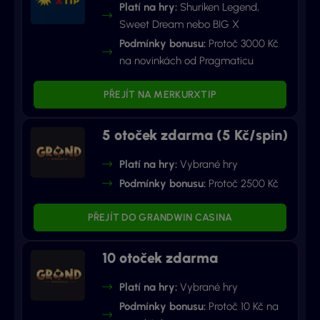
Platí na hry:
Shuriken Legend,
Sweet Dream nebo BIG X
Podmínky bonusu:
Protoč 3000 Kč
na novinkách od Pragmaticu
PŘEJÍT NA MERKURXTIP
5 otoček zdarma (5 Kč/spin)
Platí na hry:
Vybrané hry
Podmínky bonusu:
Protoč 2500 Kč
PŘEJÍT DO GRANDWIN CASINA
10 otoček zdarma
Platí na hry:
Vybrané hry
Podmínky bonusu:
Protoč 10 Kč na