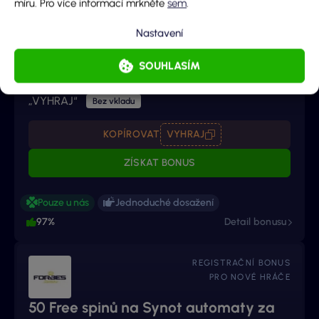
míru. Pro více informací mrkněte
sem
.
REGISTRAČNÍ BONUS
PRO NOVÉ HRÁČE
Nastavení
400 Free spinů na 100 Hot WILD za
SOUHLASÍM
registraci ZDARMA
+
266 Free spinů na Betano HOT díky promokódu
„VYHRAJ“
Bez vkladu
KOPÍROVAT
VYHRAJ
ZÍSKAT BONUS
Pouze u nás
Jednoduché dosažení
97%
Detail bonusu
REGISTRAČNÍ BONUS
PRO NOVÉ HRÁČE
50 Free spinů na Synot automaty za