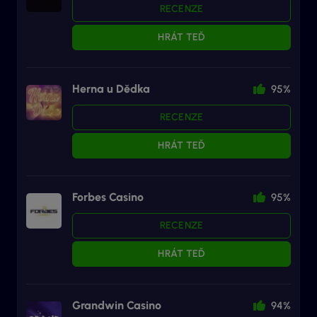
RECENZE
HRÁT TEĎ
Herna u Dědka
95%
RECENZE
HRÁT TEĎ
Forbes Casino
95%
RECENZE
HRÁT TEĎ
Grandwin Casino
94%