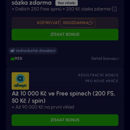
sázka zdarma
Bez vkladu
+ Dalších 250 Free spinů + 250 Kč sázka zdarma
KOPÍROVAT
1000ZDARMA
ZÍSKAT BONUS
Jednoduché dosažení
95%
Detail bonusu
REGISTRAČNÍ BONUS
PRO NOVÉ HRÁČE
Až 10 000 Kč ve Free spinech (200 FS,
50 Kč / spin)
+ Až 90 000 Kč na první vklad
ZÍSKAT BONUS