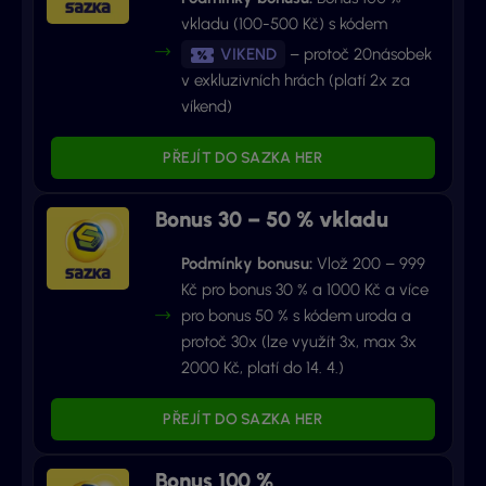
vkladu (100-500 Kč) s kódem
VIKEND
– protoč 20násobek
v exkluzivních hrách (platí 2x za
víkend)
PŘEJÍT DO SAZKA HER
Bonus 30 – 50 % vkladu
Podmínky bonusu:
Vlož 200 – 999
Kč pro bonus 30 % a 1000 Kč a více
pro bonus 50 % s kódem uroda a
protoč 30x (lze využít 3x, max 3x
2000 Kč, platí do 14. 4.)
PŘEJÍT DO SAZKA HER
Bonus 100 %