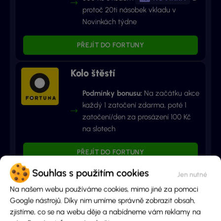
protoč 20ti násobek vkladu v
Novinkách týdne
PŘEJÍT DO FORTUNY
Kolo štěstí
Podmínky bonusu:
Na začátku akce
každý 1 zatočení zdarma, poté 1
zatočení/den za prosázení 100 Kč
na slotech
PŘEJÍT DO FORTUNY
Souhlas s použitím cookies
Na našem webu používáme cookies, mimo jiné za pomoci
Vstupní bonusy za registraci
Google nástrojů. Díky nim umíme správně zobrazit obsah,
zjistíme, co se na webu děje a nabídneme vám reklamy na