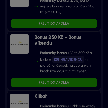
Podmínky bonusu:
Získej jedno
vejce s bonusem za protočení 500
Kč (až 50 FS)
PŘEJÍT DO APOLLA
Bonus 250 Kč – Bonus
víkendu
Podmínky bonusu:
Vlož 500 Kč s
kódem
HRAVIKENDU
a
protoč 10násobek na vybraných
hrách (lze využít 3x za týden)
PŘEJÍT DO APOLLA
Klikař
Podmínky bonusu:
Přihlas se každý