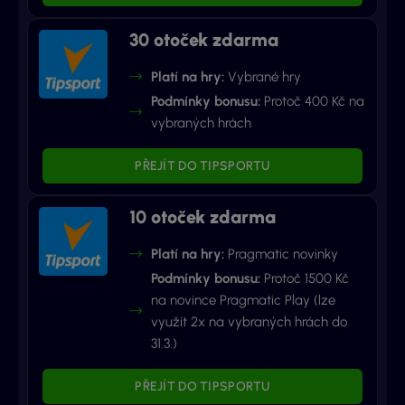
30 otoček zdarma
Platí na hry:
Vybrané hry
Podmínky bonusu:
Protoč 400 Kč na
vybraných hrách
PŘEJÍT DO TIPSPORTU
10 otoček zdarma
Platí na hry:
Pragmatic novinky
Podmínky bonusu:
Protoč 1500 Kč
na novince Pragmatic Play (lze
využít 2x na vybraných hrách do
31.3.)
PŘEJÍT DO TIPSPORTU