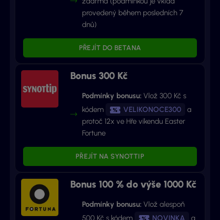
zdarma (podmínkou je vklad
provedený během posledních 7
dnů)
PŘEJÍT DO BETANA
Bonus 300 Kč
Podmínky bonusu:
Vlož 300 Kč s
kódem
VELIKONOCE300
a
protoč 12x ve Hře víkendu Easter
Fortune
PŘEJÍT NA SYNOTTIP
Bonus 100 % do výše 1000 Kč
Podmínky bonusu:
Vlož alespoň
500 Kč s kódem
NOVINKA
a