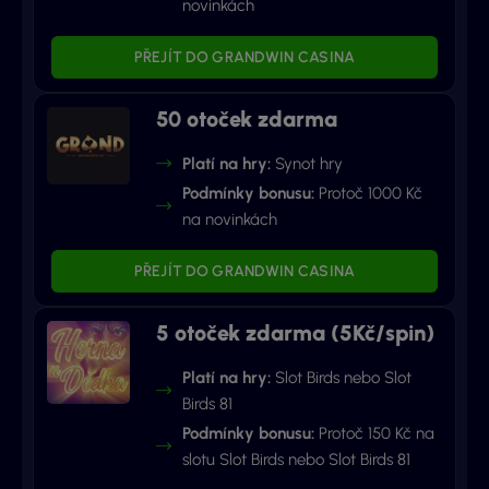
novinkách
PŘEJÍT DO GRANDWIN CASINA
50 otoček zdarma
Platí na hry:
Synot hry
Podmínky bonusu:
Protoč 1000 Kč
na novinkách
PŘEJÍT DO GRANDWIN CASINA
5 otoček zdarma (5Kč/spin)
Platí na hry:
Slot Birds nebo Slot
Birds 81
Podmínky bonusu:
Protoč 150 Kč na
slotu Slot Birds nebo Slot Birds 81