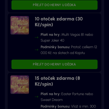
PŘEJÍT DO HERNY U DĚDKA
10 otoček zdarma (30
Kč/spin)
Platí na hry:
Multi Vegas 81 nebo
Super Joker 40
Podmínky bonusu:
Protoč celkem 12
000 Kč na slotech od Kajotu
PŘEJÍT DO HERNY U DĚDKA
15 otoček zdarma (8
Kč/spin)
Platí na hry:
Easter Fortune nebo
Sweet Dream
Podmínky bonusu:
Vlož si min. 300