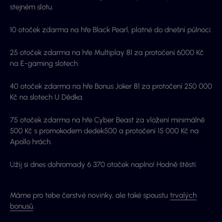
stejném slotu.
10 otoček zdarma na hře Black Pearl, platné do dnešní půlnoci.
25 otoček zdarma na hře Multiplay 81 za protočení 6000 Kč
na E-gaming slotech.
40 otoček zdarma na hře Bonus Joker 81 za protočení 250 000
Kč na slotech U Dědka.
75 otoček zdarma na hře Cyber Beast za vložení minimálně
500 Kč s promokodem dedek500 a protočení 15 000 Kč na
Apollo hrách.
Užij si dnes dohromady 6 370 otoček naplno! Hodně štěstí.
Máme pro tebe čerstvé novinky, ale také spoustu
trvalých
bonusů
.