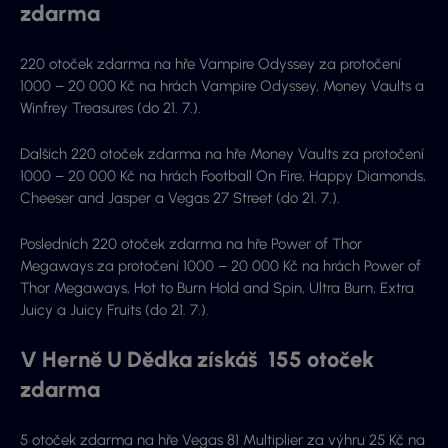
zdarma
220 otoček zdarma na hře Vampire Odyssey za protočení
1000 – 20 000 Kč na hrách Vampire Odyssey, Money Vaults a
Winfrey Treasures (do 21. 7.).
Dalších 220 otoček zdarma na hře Money Vaults za protočení
1000 – 20 000 Kč na hrách Football On Fire, Happy Diamonds,
Cheeser and Jasper a Vegas 27 Street (do 21. 7.).
Posledních 220 otoček zdarma na hře Power of Thor
Megaways za protočení 1000 – 20 000 Kč na hrách Power of
Thor Megaways, Hot to Burn Hold and Spin, Ultra Burn, Extra
Juicy a Juicy Fruits (do 21. 7.).
V Herně U Dědka získáš 155 otoček
zdarma
5 otoček zdarma na hře Vegas 81 Multiplier za výhru 25 Kč na