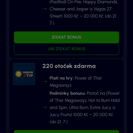
(Football On Fire, Happy Diamonds,
Cheeser and Jasper a Vegas 27
Street) 1000 Kč – 20 000 Kč (do 21.
7.)
ZÍSKAT BONUS
JAK ZÍSKAT BONUS
220 otoček zdarma
Platí na hry:
Power of Thor
Megaways
Podmínky bonusu:
Protoč na (Power
of Thor Megaways, Hot to Burn Hold
and Spin, Ultra Burn, Extra Juicy a
Juicy Fruits) 1000 Kč – 20 000 Kč
(do 21. 7.)