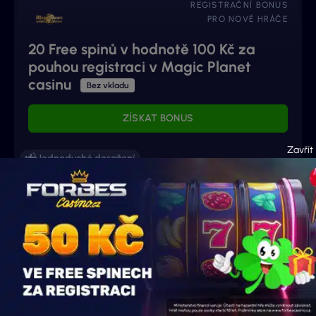
REGISTRAČNÍ BONUS
PRO NOVÉ HRÁČE
20 Free spinů v hodnotě 100 Kč za
pouhou registraci v Magic Planet
casinu
Bez vkladu
ZÍSKAT BONUS
Jednoduché dosažení
95%
Detail bonusu
REGISTRAČNÍ BONUS
PRO NOVÉ HRÁČE
55 Free spinů na 100 Hot Wild
+ Až 555 Kč za výhodných podmínek
ZÍSKAT BONUS