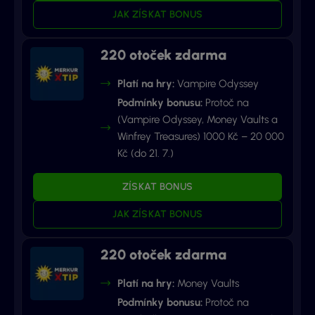
JAK ZÍSKAT BONUS
220 otoček zdarma
Platí na hry:
Vampire Odyssey
Podmínky bonusu:
Protoč na
(Vampire Odyssey, Money Vaults a
Winfrey Treasures) 1000 Kč – 20 000
Kč (do 21. 7.)
ZÍSKAT BONUS
JAK ZÍSKAT BONUS
220 otoček zdarma
Platí na hry:
Money Vaults
Podmínky bonusu:
Protoč na