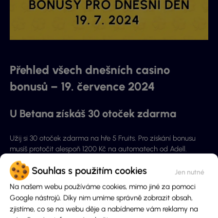
Přehled všech dnešních casino
bonusů – 19. července 2024
U Betana získáš 30 otoček zdarma
Užij si 30 otoček zdarma na hře 5 Fruits. Pro získání bonusu
musíš protočit alespoň 1200 Kč na automatech od Adell.
Souhlas s použitím cookies
Ve Forbesu získáš 30 free spinů
Na našem webu používáme cookies, mimo jiné za pomoci
Forbes ti dnes nabízí 30 free spinů na Synot hrách. Podmínkou
Google nástrojů. Díky nim umíme správně zobrazit obsah,
je protočení 300 Kč na libovolných hrách.
zjistíme, co se na webu děje a nabídneme vám reklamy na