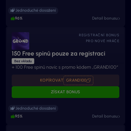
Jednoduché dosažení
96%
Detail bonusu
REGISTRAČNÍ BONUS
PRO NOVÉ HRÁČE
150 Free spinů pouze za registraci
Bez vkladu
+ 100 Free spinů navíc s promo kódem „GRAND100“
KOPÍROVAT
GRAND100
ZÍSKAT BONUS
Jednoduché dosažení
95%
Detail bonusu