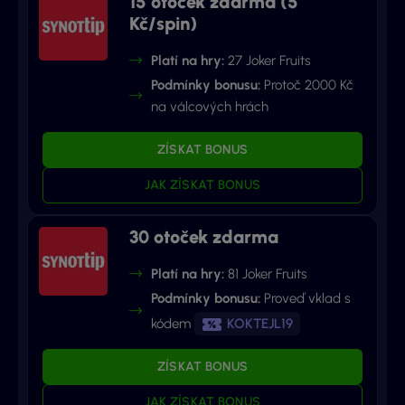
15 otoček zdarma (5
Kč/spin)
Platí na hry:
27 Joker Fruits
Podmínky bonusu:
Protoč 2000 Kč
na válcových hrách
ZÍSKAT BONUS
JAK ZÍSKAT BONUS
30 otoček zdarma
Platí na hry:
81 Joker Fruits
Podmínky bonusu:
Proveď vklad s
kódem
KOKTEJL19
ZÍSKAT BONUS
JAK ZÍSKAT BONUS