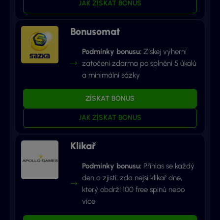
JAK ZÍSKAT BONUS
Bonusomat
Podmínky bonusu:
Získej výherní
zatočení zdarma po splnění 5 úkolů
a minimální sázky
ZÍSKAT BONUS
JAK ZÍSKAT BONUS
Klikař
Podmínky bonusu:
Přihlas se každý
den a zjisti, zda nejsi klikař dne,
který obdrží 100 free spinů nebo
více