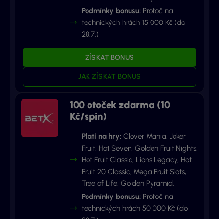
Podmínky bonusu:
Protoč na
technických hrách 15 000 Kč (do
28.7.)
ZÍSKAT BONUS
JAK ZÍSKAT BONUS
100 otoček zdarma (10
Kč/spin)
Platí na hry:
Clover Mania, Joker
Fruit, Hot Seven, Golden Fruit Nights,
Hot Fruit Classic, Lions Legacy, Hot
Fruit 20 Classic, Mega Fruit Slots,
Tree of Life, Golden Pyramid.
Podmínky bonusu:
Protoč na
technických hrách 50 000 Kč (do