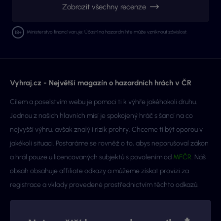
Zobrazit všechny recenze
Ministerstvo financí varuje: Účastí na hazardní hře může vzniknout závislost.
Vyhraj.cz - Největší magazín o hazardních hrách v ČR
Cílem a poselstvím webu je pomoci ti k výhře jakéhokoli druhu.
Jednou z našich hlavních misí je spokojený hráč s šancí na co
nejvyšší výhru, avšak znalý i rizik prohry. Chceme ti být oporou v
jakékoli situaci. Postaráme se rovněž o to, abys neporušoval zákon
a hrál pouze u licencovaných subjektů s povolením od
MFČR
. Náš
obsah obsahuje affiliate odkazy a můžeme získat provizi za
registrace a vklady provedené prostřednictvím těchto odkazů.