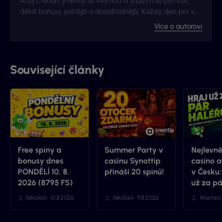
Ahoj čtenáři, jmenuji se Martina a snažím se pro vás
dělat bonusy jasnější a dosažitelnější. Každý den pro vás
mám přehled denních bonusů a novinky ze světa
Více o autorovi
hazardních her.
Související články
Free spiny a
Summer Party v
Nejlevně
bonusy dnes
casinu Synottip
casino 
PONDĚLÍ 10. 8.
přináší 20 spinů!
v Česku:
2026 (8795 FS)
už za pá
Nikola
10.8.2026
Nikola
9.8.2026
Marťa