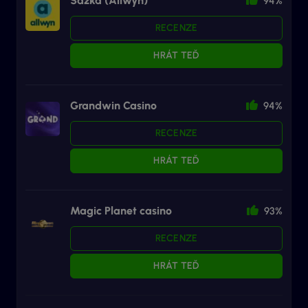
Sazka (Allwyn)
94%
RECENZE
HRÁT TEĎ
Grandwin Casino
94%
RECENZE
HRÁT TEĎ
Magic Planet casino
93%
RECENZE
HRÁT TEĎ