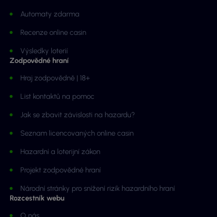
Automaty zdarma
Recenze online casin
Výsledky loterií
Zodpovědné hraní
Hraj zodpovědně | 18+
List kontaktů na pomoc
Jak se zbavit závislosti na hazardu?
Seznam licencovaných online casin
Hazardní a loterijní zákon
Projekt zodpovědné hraní
Národní stránky pro snížení rizik hazardního hraní
Rozcestník webu
O nás