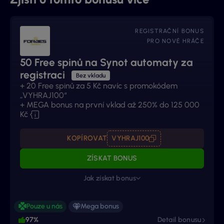
REGISTRAČNÍ BONUS
PRO NOVÉ HRÁČE
50 Free spinů na Synot automaty za
registraci
Bez vkladu
+ 20 Free spinů za 5 Kč navíc s promokódem
„VYHRAJ100“
+ MEGA bonus na první vklad až 250% do 125 000
Kč
KOPÍROVAT
VYHRAJ100
ZÍSKAT BONUS
Jak získat bonus
Pouze u nás
Mega bonus
97%
Detail bonusu