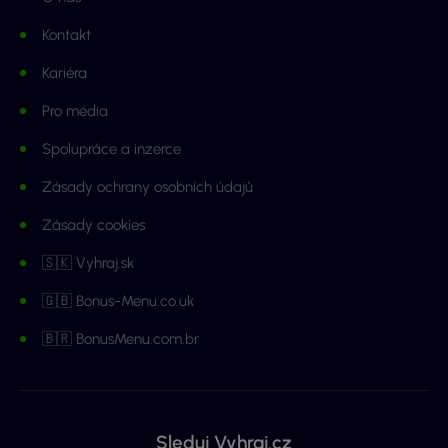
Kontakt
Kariéra
Pro média
Spolupráce a inzerce
Zásady ochrany osobních údajů
Zásady cookies
🇸🇰 Vyhraj.sk
🇬🇧 Bonus-Menu.co.uk
🇧🇷 BonusMenu.com.br
Sleduj Vyhraj.cz