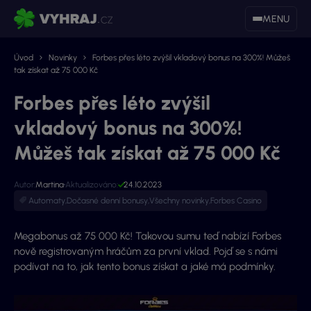
MENU
Úvod
Novinky
Forbes přes léto zvýšil vkladový bonus na 300%! Můžeš
tak získat až 75 000 Kč
Forbes přes léto zvýšil
vkladový bonus na 300%!
Můžeš tak získat až 75 000 Kč
Autor:
Martina
Aktualizováno:
24.10.2023
Automaty
,
Dočasné denní bonusy
,
Všechny novinky
,
Forbes Casino
Megabonus až 75 000 Kč! Takovou sumu teď nabízí Forbes
nově registrovaným hráčům za první vklad. Pojď se s námi
podívat na to, jak tento bonus získat a jaké má podmínky.