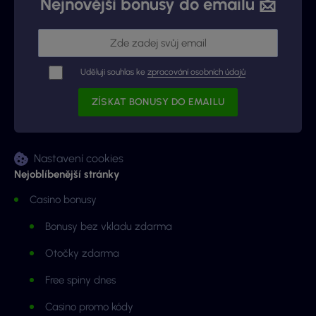
Nejnovější bonusy do emailu 📩
Uděluji souhlas ke
zpracování osobních údajů
Nastavení cookies
Nejoblíbenější stránky
Casino bonusy
Bonusy bez vkladu zdarma
Otočky zdarma
Free spiny dnes
Casino promo kódy