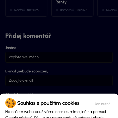
Renty
Marťa
8.8.2026
Barbora
8.8.2026
Nikola
Přidej komentář
Jméno
E-mail (nebude zobrazen)
Obsah komentáře
Souhlas s použitím cookies
Na našem webu používáme cookies, mimo jiné za pomoci
Google nástrojů. Díky nim umíme správně zobrazit obsah,