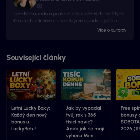
Jsem Barča, ráda a poutavě píšu o běžných i složitých
tématech, přicházím s neotřelými nápady a ještě o
kousek radši se zlepšuji a získávám nové zkušenosti. I to
Více o autorovi
je důvod proč jsme s Vyhraj.cz navázali kontakt -
začalo to jako nová zkušenost, pokračuje to jako skvělá
spolupráce.
Související články
Letní Lucky Boxy:
Jak by vypadal
Free spi
Každý den nový
tvůj rok s 365
bonusy 
bonus u
tisíci navíc?
SOBOTA 
LuckyBetu!
Aneb jak se mají
2026 (11
výherci Mini