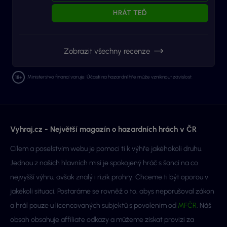
HRÁT TEĎ
Zobrazit všechny recenze
Ministerstvo financí varuje: Účastí na hazardní hře může vzniknout závislost.
Vyhraj.cz - Největší magazín o hazardních hrách v ČR
Cílem a poselstvím webu je pomoci ti k výhře jakéhokoli druhu.
Jednou z našich hlavních misí je spokojený hráč s šancí na co
nejvyšší výhru, avšak znalý i rizik prohry. Chceme ti být oporou v
jakékoli situaci. Postaráme se rovněž o to, abys neporušoval zákon
a hrál pouze u licencovaných subjektů s povolením od
MFČR
. Náš
obsah obsahuje affiliate odkazy a můžeme získat provizi za