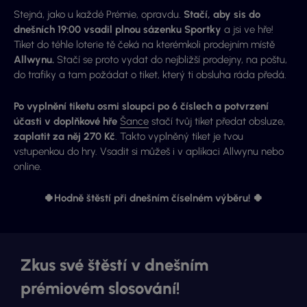
Stejná, jako u každé Prémie, opravdu.
Stačí, aby sis do
dnešních 19:00 vsadil plnou sázenku Sportky
a jsi ve hře!
Tiket do téhle loterie tě čeká na kterémkoli prodejním místě
Allwynu.
Stačí se proto vydat do nejbližší prodejny, na poštu,
do trafiky a tam požádat o tiket, který ti obsluha ráda předá.
Po vyplnění tiketu osmi sloupci po 6 číslech a potvrzení
účasti v doplňkové hře
Šance
stačí tvůj tiket předat obsluze,
zaplatit za něj 270 Kč
. Takto vyplněný tiket je tvou
vstupenkou do hry. Vsadit si můžeš i v aplikaci Allwynu nebo
online.
🍀Hodně štěstí při dnešním číselném výběru! 🍀
Zkus své štěstí v dnešním
prémiovém slosování!