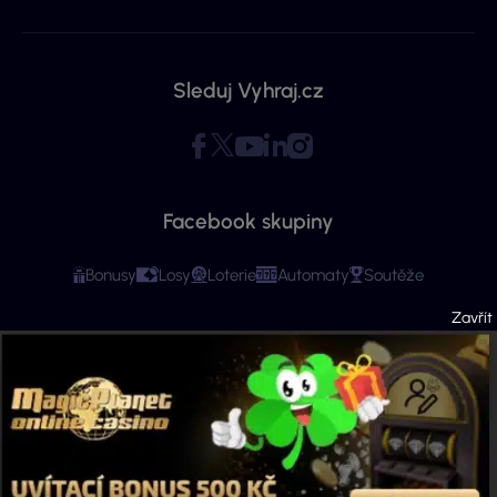
Sleduj Vyhraj.cz
Facebook skupiny
Bonusy
Losy
Loterie
Automaty
Soutěže
Copyright © 2026 - Všechna práva vyhrazena. Vyhraj.cz | Ministerstvo financí
varuje: Účastí na hazardní hře může vzniknout závislost! Stránky mají čistě
informační charakter. Veškeré informace se týkají osob starších 18 let.
Provozovatelem webu je ExeMedia s.r.o. se sídlem Kurzova 2222/16, Stodůlky,
155 00 Praha 5 (IČO: 13992228, DIČ: CZ13992228) · Kontakt:
info@vyhraj.cz