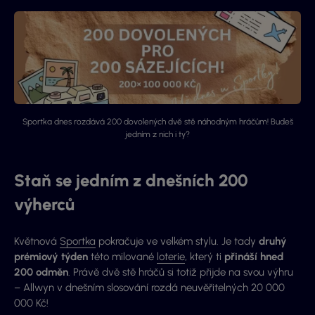
Sportka dnes rozdává 200 dovolených dvě stě náhodným hráčům! Budeš
jedním z nich i ty?
Staň se jedním z dnešních 200
výherců
Květnová
Sportka
pokračuje ve velkém stylu. Je tady
druhý
prémiový týden
této milované
loterie
, který ti
přináší hned
200 odměn
. Právě dvě stě hráčů si totiž přijde na svou výhru
– Allwyn v dnešním slosování rozdá neuvěřitelných 20 000
000 Kč!