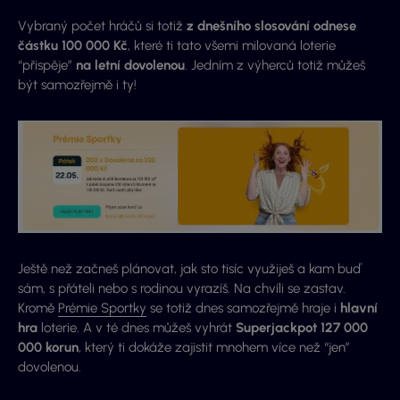
Vybraný počet hráčů si totiž
z dnešního slosování odnese
částku 100 000 Kč
, které ti tato všemi milovaná loterie
“přispěje”
na letní dovolenou
. Jedním z výherců totiž můžeš
být samozřejmě i ty!
Ještě než začneš plánovat, jak sto tisíc využiješ a kam buď
sám, s přáteli nebo s rodinou vyrazíš. Na chvíli se zastav.
Kromě
Prémie Sportky
se totiž dnes samozřejmě hraje i
hlavní
hra
loterie. A v té dnes můžeš vyhrát
Superjackpot
127 000
000
korun
, který ti dokáže zajistit mnohem více než “jen”
dovolenou.