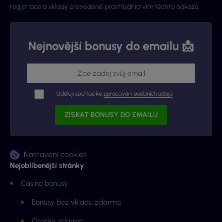
registrace a vklady provedené prostřednictvím těchto odkazů.
Nejnovější bonusy do emailu 📩
Uděluji souhlas ke
zpracování osobních údajů
Nastavení cookies
Nejoblíbenější stránky
Casino bonusy
Bonusy bez vkladu zdarma
Otočky zdarma