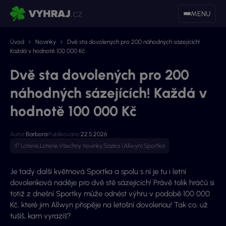
MENU
Úvod
Novinky
Dvě sta dovolených pro 200 náhodných sázejících!
Každá v hodnotě 100 000 Kč
Dvě sta dovolených pro 200
náhodných sázejících! Každá v
hodnotě 100 000 Kč
Autor:
Barbora
Publikováno:
22.5.2026
Loterie
,
Loterie
,
Všechny novinky
,
Sazka (Allwyn)
,
Sportka
Je tady další květnová Sportka a spolu s ní je tu i letní
dovolenková naděje pro dvě stě sázejících! Právě tolik hráčů si
totiž z dnešní Sportky může odnést výhru v podobě 100 000
Kč, které jim Allwyn přispěje na letošní dovolenou! Tak co, už
tušíš, kam vyrazíš?