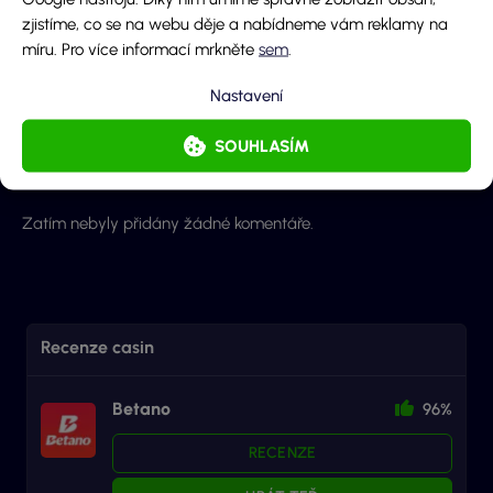
zjistíme, co se na webu děje a nabídneme vám reklamy na
míru. Pro více informací mrkněte
sem
.
Nastavení
Odeslaním souhlasíš se
zpracováním osobních údajů
a
pravidly diskuze
.
ODESLAT KOMENTÁŘ
SOUHLASÍM
Zatím nebyly přidány žádné komentáře.
Recenze casin
Betano
96%
RECENZE