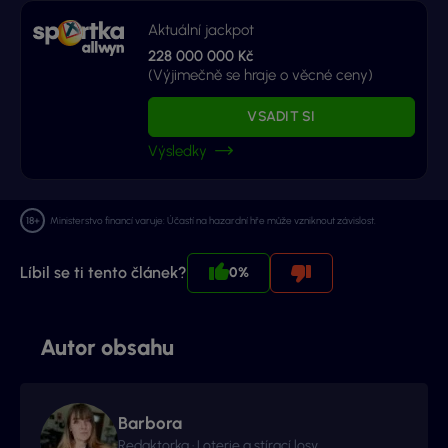
Aktuální jackpot
228 000 000 Kč
(Výjimečně se hraje o věcné ceny)
VSADIT SI
Výsledky
Ministerstvo financí varuje: Účastí na hazardní hře může vzniknout závislost.
Líbil se ti tento článek?
0%
Autor obsahu
Barbora
Redaktorka · Loterie a stírací losy