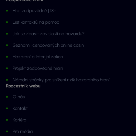
Hraj zodpovědně | 18+
List kontaktů na pomoc
Jak se zbavit závislosti na hazardu?
Seznam licencovaných online casin
Hazardní a loterijní zákon
Projekt zodpovědné hraní
Národní stránky pro snížení rizik hazardního hraní
Rozcestník webu
O nás
Kontakt
Kariéra
Pro média