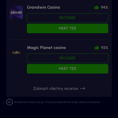
Grandwin Casino
94%
RECENZE
HRÁT TEĎ
Magic Planet casino
93%
RECENZE
HRÁT TEĎ
Zobrazit všechny recenze
Ministerstvo financí varuje: Účastí na hazardní hře může vzniknout závislost.