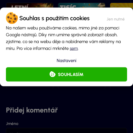
Souhlas s použitím cookies
Na našem webu používáme cookies, mimo jiné za pomoci
Google nástrojů. Díky nim umíme správně zobrazit obsah,
Letní Lucky Boxy:
Jak by vypadal
Free spi
zjistíme, co se na webu děje a nabídneme vám reklamy na
Každý den nový
tvůj rok s 365
bonusy 
míru. Pro více informací mrkněte
sem
.
bonus u
tisíci navíc?
SOBOTA 
LuckyBetu!
Aneb jak se mají
2026 (10
Nastavení
výherci Mini
Renty
SOUHLASÍM
Marťa
8.8.2026
Barbora
8.8.2026
Nikola
Přidej komentář
Jméno