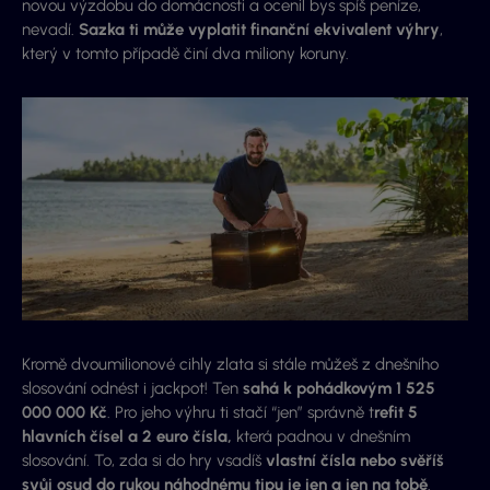
novou výzdobu do domácnosti a ocenil bys spíš peníze,
nevadí.
Sazka ti může vyplatit finanční ekvivalent výhry
,
který v tomto případě činí dva miliony koruny.
Kromě dvoumilionové cihly zlata si stále můžeš z dnešního
slosování odnést i jackpot! Ten
sahá k pohádkovým 1 525
000 000 Kč
. Pro jeho výhru ti stačí “jen” správně t
refit 5
hlavních čísel a 2 euro čísla,
která padnou v dnešním
slosování. To, zda si do hry vsadíš
vlastní čísla nebo svěříš
svůj osud do rukou náhodnému tipu je jen a jen na tobě
.