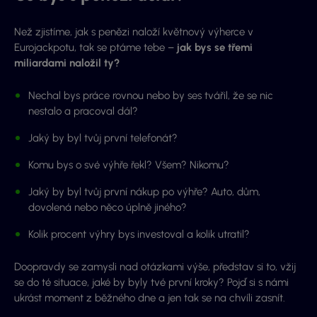
Než zjistíme, jak s penězi naloží květnový výherce v
Eurojackpotu, tak se ptáme tebe –
jak bys se třemi
miliardami naložil ty?
Nechal bys práce rovnou nebo by ses tvářil, že se nic
nestalo a pracoval dál?
Jaký by byl tvůj první telefonát?
Komu bys o své výhře řekl? Všem? Nikomu?
Jaký by byl tvůj první nákup po výhře? Auto, dům,
dovolená nebo něco úplně jiného?
Kolik procent výhry bys investoval a kolik utratil?
Doopravdy se zamysli nad otázkami výše, představ si to, vžij
se do té situace, jaké by byly tvé první kroky? Pojď si s námi
ukrást moment z běžného dne a jen tak se na chvíli zasnít.