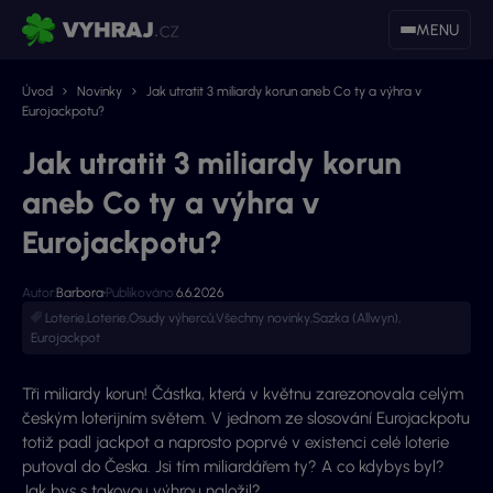
MENU
Úvod
Novinky
Jak utratit 3 miliardy korun aneb Co ty a výhra v
Eurojackpotu?
Jak utratit 3 miliardy korun
aneb Co ty a výhra v
Eurojackpotu?
Autor:
Barbora
Publikováno:
6.6.2026
Loterie
,
Loterie
,
Osudy výherců
,
Všechny novinky
,
Sazka (Allwyn)
,
Eurojackpot
Tři miliardy korun! Částka, která v květnu zarezonovala celým
českým loterijním světem. V jednom ze slosování Eurojackpotu
totiž padl jackpot a naprosto poprvé v existenci celé loterie
putoval do Česka. Jsi tím miliardářem ty? A co kdybys byl?
Jak bys s takovou výhrou naložil?