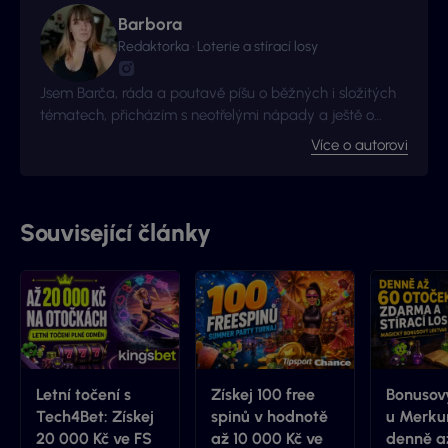
Barbora
Redaktorka · Loterie a stírací losy
Jsem Barča, ráda a poutavě píšu o běžných i složitých
tématech, přicházím s neotřelými nápady a ještě o
kousek radši se zlepšuji a získávám nové zkušenosti. I to
Více o autorovi
je důvod proč jsme s Vyhraj.cz navázali kontakt -
začalo to jako nová zkušenost, pokračuje to jako skvělá
spolupráce.
Související články
Letní točení s
Získej 100 free
Bonusový
Tech4Bet: Získej
spinů v hodnotě
u Merkur
20 000 Kč ve FS
až 10 000 Kč ve
denně a