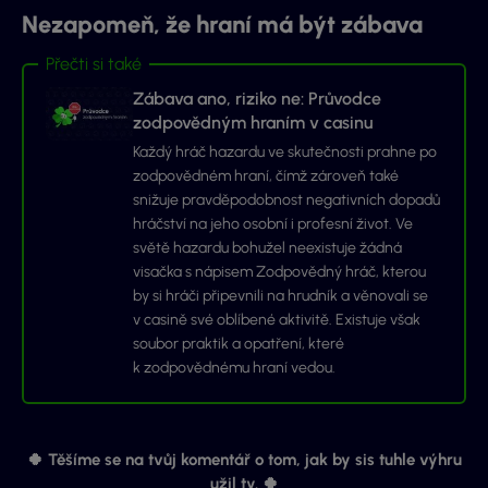
Nezapomeň, že hraní má být zábava
Přečti si také
Zábava ano, riziko ne: Průvodce
zodpovědným hraním v casinu
Každý hráč hazardu ve skutečnosti prahne po
zodpovědném hraní, čímž zároveň také
snižuje pravděpodobnost negativních dopadů
hráčství na jeho osobní i profesní život. Ve
světě hazardu bohužel neexistuje žádná
visačka s nápisem Zodpovědný hráč, kterou
by si hráči připevnili na hrudník a věnovali se
v casině své oblíbené aktivitě. Existuje však
soubor praktik a opatření, které
k zodpovědnému hraní vedou.
🍀 Těšíme se na tvůj komentář o tom, jak by sis tuhle výhru
užil ty. 🍀