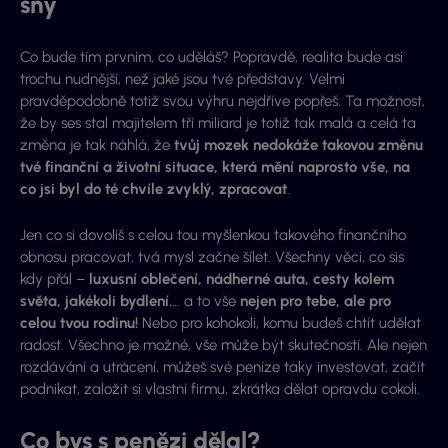
sny
Co bude tím prvním, co uděláš? Popravdě, realita bude asi
trochu nudnější, než jaké jsou tvé představy. Velmi
pravděpodobně totiž svou výhru nejdříve popřeš. Ta možnost,
že by ses stal majitelem tří miliard je totiž tak malá a celá ta
změna je tak náhlá, že
tvůj mozek nedokáže takovou změnu
tvé finanční a životní situace, která mění naprosto vše, na
co jsi byl do té chvíle zvyklý, zpracovat
.
Jen co si dovolíš s celou tou myšlenkou takového finančního
obnosu pracovat, tvá mysl začne šílet. Všechny věci, co sis
kdy přál –
luxusní oblečení, nádherné auta, cesty kolem
světa, jakékoli bydlení
,… a to vše
nejen pro tebe, ale pro
celou tvou rodinu!
Nebo pro kohokoli, komu budeš chtít udělat
radost. Všechno je možné, vše může být skutečností. Ale nejen
rozdávání a utrácení, můžeš své peníze taky investovat, začít
podnikat, založit si vlastní firmu, zkrátka dělat opravdu cokoli.
Co bys s penězi dělal?