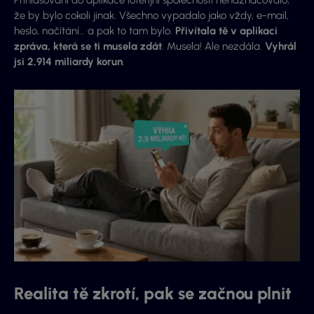
Přihlašování do aplikace loterijní společnosti nenaznačovalo,
že by bylo cokoli jinak. Všechno vypadalo jako vždy, e-mail,
heslo, načítání… a pak to tam bylo.
Přivítala tě v aplikaci
zpráva, která se ti musela zdát
. Musela! Ale nezdála.
Vyhrál
jsi 2,914 miliardy korun
.
Realita tě zkrotí, pak se začnou plnit