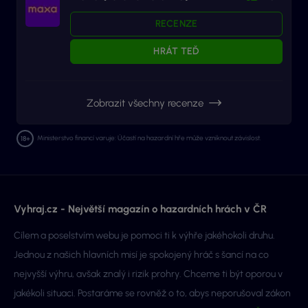
RECENZE
HRÁT TEĎ
Zobrazit všechny recenze
Ministerstvo financí varuje: Účastí na hazardní hře může vzniknout závislost.
Vyhraj.cz - Největší magazín o hazardních hrách v ČR
Cílem a poselstvím webu je pomoci ti k výhře jakéhokoli druhu.
Jednou z našich hlavních misí je spokojený hráč s šancí na co
nejvyšší výhru, avšak znalý i rizik prohry. Chceme ti být oporou v
jakékoli situaci. Postaráme se rovněž o to, abys neporušoval zákon