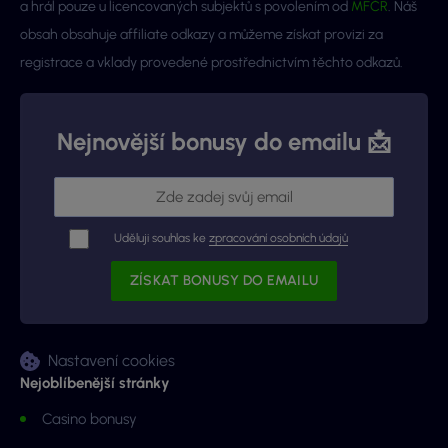
a hrál pouze u licencovaných subjektů s povolením od
MFČR
. Náš
obsah obsahuje affiliate odkazy a můžeme získat provizi za
registrace a vklady provedené prostřednictvím těchto odkazů.
Nejnovější bonusy do emailu 📩
Uděluji souhlas ke
zpracování osobních údajů
Nastavení cookies
Nejoblíbenější stránky
Casino bonusy