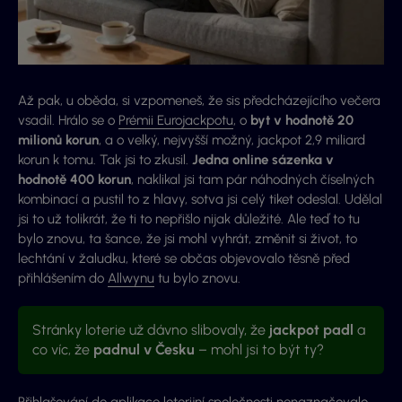
Až pak, u oběda, si vzpomeneš, že sis předcházejícího večera
vsadil. Hrálo se o
Prémii Eurojackpotu
, o
byt v hodnotě 20
milionů korun
, a o velký, nejvyšší možný, jackpot 2,9 miliard
korun k tomu. Tak jsi to zkusil.
Jedna online sázenka v
hodnotě 400 korun
, naklikal jsi tam pár náhodných číselných
kombinací a pustil to z hlavy, sotva jsi celý tiket odeslal. Udělal
jsi to už tolikrát, že ti to nepřišlo nijak důležité. Ale teď to tu
bylo znovu, ta šance, že jsi mohl vyhrát, změnit si život, to
lechtání v žaludku, které se občas objevovalo těsně před
přihlášením do
Allwynu
tu bylo znovu.
Stránky loterie už dávno slibovaly, že
jackpot padl
a
co víc, že
padnul v Česku
– mohl jsi to být ty?