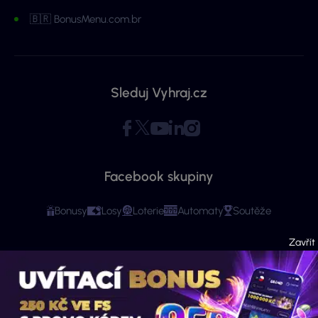
🇧🇷 BonusMenu.com.br
Sleduj Vyhraj.cz
Facebook skupiny
Bonusy
Losy
Loterie
Automaty
Soutěže
Copyright © 2026 - Všechna práva vyhrazena. Vyhraj.cz | Ministerstvo financí
varuje: Účastí na hazardní hře může vzniknout závislost! Stránky mají čistě
informační charakter. Veškeré informace se týkají osob starších 18 let.