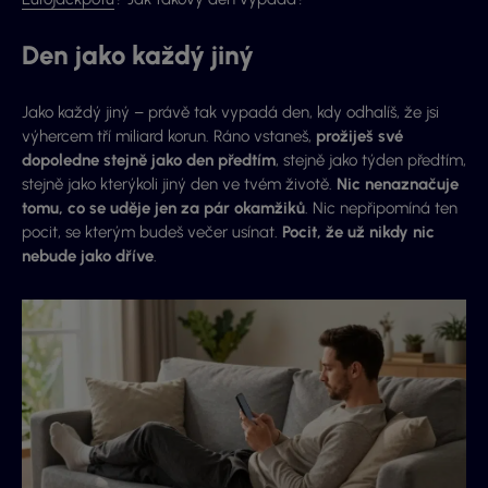
Den jako každý jiný
Jako každý jiný – právě tak vypadá den, kdy odhalíš, že jsi
výhercem tří miliard korun. Ráno vstaneš,
prožiješ své
dopoledne stejně jako den předtím
, stejně jako týden předtím,
stejně jako kterýkoli jiný den ve tvém životě.
Nic nenaznačuje
tomu, co se uděje jen za pár okamžiků
. Nic nepřipomíná ten
pocit, se kterým budeš večer usínat.
Pocit, že už nikdy nic
nebude jako dříve
.