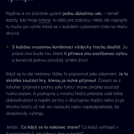
Pojďme si na začátek ujasnit
jednu důležitou věc
– téměř
každý, kdo hraje
loterie
, to dělá pro zábavu, nikdo ale nepopře
tu touhu po výhře, která se v každém vybraném čísle na tiketu
skrývá.
S každou vsazenou kombinací vždycky trochu doufáš
, že
právě ona bude tou, která
ti přinese onu zaslíbenou výhru
a konečně jednou provždy změní život.
Když se to ale nestane, těžko to popisovat jako zklamání.
Je to
zkrátka součást hry, kterou je nutné přijmout
. Časem se z
tohohle “přijímání prohry jako faktu” stane zkrátka součást
tvého sázení. A postupně u mnoha hráčů přeroste celé tohle
dobrodružství a napětí ze hry v obyčejnou tradici nebo zvyk.
Mnoho hráčů už tak ani nedoufá nebo nepředpokládá, že
doopravdy vyhraje.
Jenže…
Co když se to nakonec stane?
Co když vyhraješ v
Eurojackpotu
? Jak takový den vypadá?