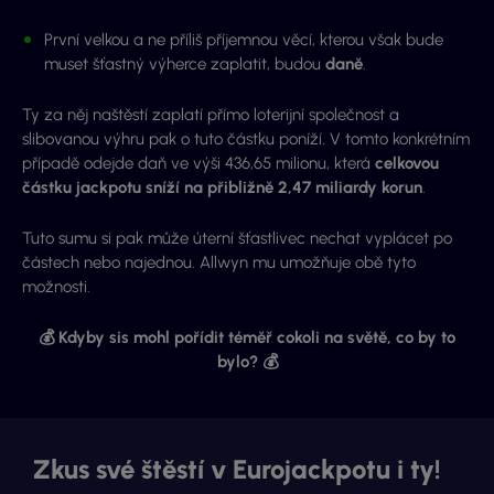
První velkou a ne příliš příjemnou věcí, kterou však bude
muset šťastný výherce zaplatit, budou
daně
.
Ty za něj naštěstí zaplatí přímo loterijní společnost a
slibovanou výhru pak o tuto částku poníží. V tomto konkrétním
případě odejde daň ve výši 436,65 milionu, která
celkovou
částku jackpotu sníží na přibližně 2,47 miliardy korun
.
Tuto sumu si pak může úterní šťastlivec nechat vyplácet po
částech nebo najednou. Allwyn mu umožňuje obě tyto
možnosti.
💰 Kdyby sis mohl pořídit téměř cokoli na světě, co by to
bylo? 💰
Zkus své štěstí v Eurojackpotu i ty!