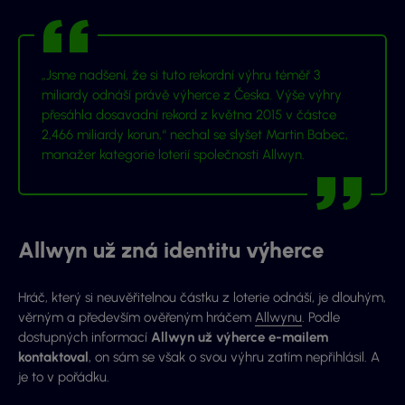
„Jsme nadšení, že si tuto rekordní výhru téměř 3
miliardy odnáší právě výherce z Česka. Výše výhry
přesáhla dosavadní rekord z května 2015 v částce
2,466 miliardy korun,“ nechal se slyšet Martin Babec,
manažer kategorie loterií společnosti Allwyn.
Allwyn už zná identitu výherce
Hráč, který si neuvěřitelnou částku z loterie odnáší, je dlouhým,
věrným a především ověřeným hráčem
Allwynu
. Podle
dostupných informací
Allwyn už výherce e-mailem
kontaktoval
, on sám se však o svou výhru zatím nepřihlásil. A
je to v pořádku.