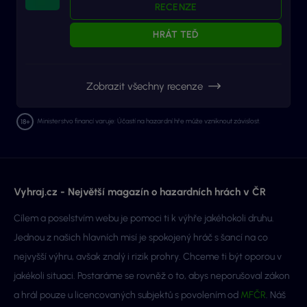
RECENZE
HRÁT TEĎ
Zobrazit všechny recenze
Ministerstvo financí varuje: Účastí na hazardní hře může vzniknout závislost.
Vyhraj.cz - Největší magazín o hazardních hrách v ČR
Cílem a poselstvím webu je pomoci ti k výhře jakéhokoli druhu.
Jednou z našich hlavních misí je spokojený hráč s šancí na co
nejvyšší výhru, avšak znalý i rizik prohry. Chceme ti být oporou v
jakékoli situaci. Postaráme se rovněž o to, abys neporušoval zákon
a hrál pouze u licencovaných subjektů s povolením od
MFČR
. Náš