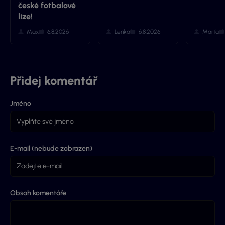
české fotbalové
lize!
Max
6.8.2026
Lenka
6.8.2026
Marťa
Přidej komentář
Jméno
E-mail (nebude zobrazen)
Obsah komentáře