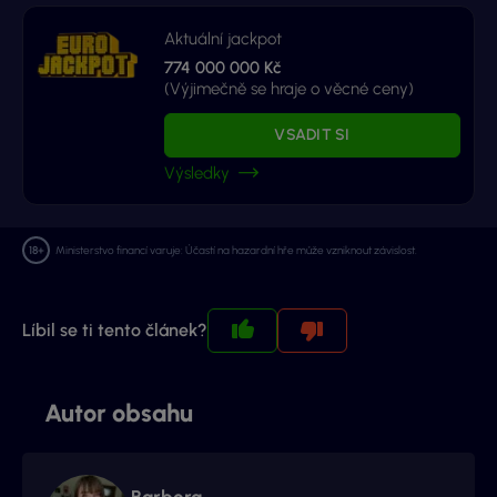
Aktuální jackpot
774 000 000 Kč
(Výjimečně se hraje o věcné ceny)
VSADIT SI
Výsledky
Ministerstvo financí varuje: Účastí na hazardní hře může vzniknout závislost.
Líbil se ti tento článek?
Autor obsahu