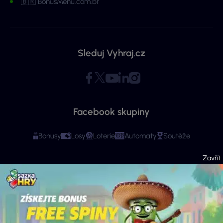
🇧🇷 BonusMenu.com.br
Sleduj Vyhraj.cz
Facebook skupiny
Bonusy
Losy
Loterie
Automaty
Soutěže
Copyright © 2026 - Všechna práva vyhrazena. Vyhraj.cz | Ministerstvo financí
varuje: Účastí na hazardní hře může vzniknout závislost! Stránky mají čistě
informační charakter. Veškeré informace se týkají osob starších 18 let.
Provozovatelem webu je ExeMedia s.r.o. se sídlem Kurzova 2222/16, Stodůlky,
155 00 Praha 5 (IČO: 13992228, DIČ: CZ13992228) · Kontakt:
info@vyhraj.cz