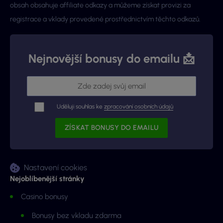
obsah obsahuje affiliate odkazy a můžeme získat provizi za
registrace a vklady provedené prostřednictvím těchto odkazů.
Nejnovější bonusy do emailu 📩
Uděluji souhlas ke
zpracování osobních údajů
Nastavení cookies
Nejoblíbenější stránky
Casino bonusy
Bonusy bez vkladu zdarma