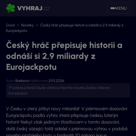
MENU
Úvod
Novinky
Český hráč přepisuje historii a odnáší si 2,9 miliardy z
Eurojackpotu
Český hráč přepisuje historii a
odnáší si 2,9 miliardy z
Eurojackpotu
Autor:
Barbora
Publikováno:
29.5.2026
Loterie
,
Loterie
,
Osudy výherců
,
Všechny novinky
,
Sazka (Allwyn)
,
Eurojackpot
V Česku v úterý přibyl nový miliardář. V prémiovém slosování
Eurojackpotu padla výhra, která přepisuje českou loterijní
historii! Nebyl však jediným šťastlivcem v tomto slosování,
další český sázející totiž odešel s prémiovou výhrou v podobě
nového pražského bytu v hodnotě 20 milionů korun.