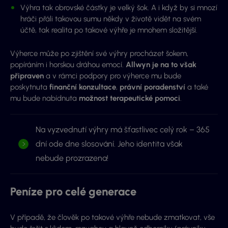
Výhra tak obrovské částky je velký šok. A i když by si mnozí
hráči přáli takovou sumu někdy v životě vidět na svém
účtě, tak realita po takové výhře je mnohem složitější.
Výherce může po zjištění své výhry procházet šokem,
popíráním i horskou dráhou emocí.
Allwyn je na to však
připraven
a v rámci podpory pro výherce mu bude
poskytnuta
finanční konzultace
,
právní
poradenství
a také
mu bude nabídnuta
možnost terapeutické pomoci
.
Na vyzvednutí výhry má šťastlivec celý rok – 365
dní ode dne slosování. Jeho identita však
nebude prozrazena!
Peníze pro celé generace
V případě, že člověk po takové výhře nebude zmatkovat, vše