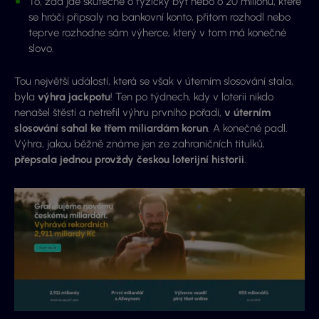
To, zda jde skutečně o fyzický byt nebo o 20 milionů, které
se hráči připsaly na bankovní konto, přitom rozhodl nebo
teprve rozhodne sám výherce, který v tom má konečné
slovo.
Tou největší událostí, která se však v úterním slosování stala,
byla
výhra jackpotu
! Ten po týdnech, kdy v loterii nikdo
nenašel štěstí a netrefil výhru prvního pořadí,
v úterním
slosování sahal ke třem miliardám korun
. A konečně padl.
Výhra, jakou běžně známe jen ze zahraničních titulků,
přepsala jednou provždy českou loterijní historii
.