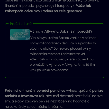
bude řešit s klidem, rozvahou a hlavně odborníky (právníky,
finančními poradci, psychology i terapeuty).
Může
tak
zabezpečit celou svou rodinu na celé generace.
Přečti si také
Výhra v Allwynu: Jak si s ní poradit?
Díky Allwynu (dříve Sazka) vznikne v průměru
1 nový milionář každý den. Jak ale probíhá to
všechno okolo? Domluva o předání výhry,
milionářská místnost i administrativní
záležitosti – to jsou věci, které jsou realitou
pro každého výherce v Allwynu. A my tě tím
krok po kroku provedeme.
Právníci a finanční poradci pomohou
výherci správně
peníze
rozložit a investovat
tak, aby měl dostatek prostředků na své
sny, ale aby zároveň peníze neztrácely na hodnotě a
nerozkutálely se od ničeho k ničemu.