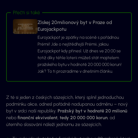
Přečti si také
Získej 20milionový byt v Praze od
Eurojackpotu
Eurojackpot je zpátky na scéně s pořádnou
Prémií! Jde o nejštědřejší Prémii, jakou
Eurojackpot kdy přinesl. Už dnes ve 20:00 se
totiž díky téhle loterii můžeš stát majitelem
pražského bytu v hodnotě 20 000 000 korun!
Jak? To ti prozradíme v dnešním článku.
Z té si jeden z českých sázejících, který splnil jednoduchou
podmínku akce, odnesl pořádně nadupanou odměnu – nový
byt v srdci naší republiky.
Pražský byt v hodnotě 20 milionů
nebo
finanční ekvivalent, tedy 20 000 000 korun
, od
úterního slosování náleží jednomu ze sázejících.