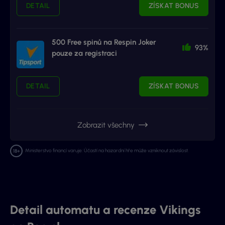
DETAIL
ZÍSKAT BONUS
500 Free spinů na Respin Joker
93%
pouze za registraci
DETAIL
ZÍSKAT BONUS
Zobrazit všechny
Ministerstvo financí varuje: Účastí na hazardní hře může vzniknout závislost.
Detail automatu a recenze Vikings