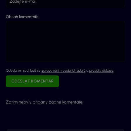
Obsah komentáře
Odeslaním souhlasíš se
zpracováním osobních údajů
a
pravidly diskuze
.
ODESLAT KOMENTÁŘ
Zatím nebyly přidány žádné komentáře.