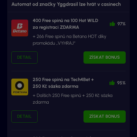
Automat od značky Yggdrasil lze hrát v casinech
400 Free spinů na 100 Hot WILD
97%
za registraci ZDARMA
+ 266 Free spinů na Betano HOT díky
promokódu „VYHRAJ“
DETAIL
ZÍSKAT BONUS
250 Free spinů na Tech4Bet +
95%
250 Kč sázka zdarma
+ Dalších 250 Free spinů + 250 Kč sázka
zdarma
DETAIL
ZÍSKAT BONUS