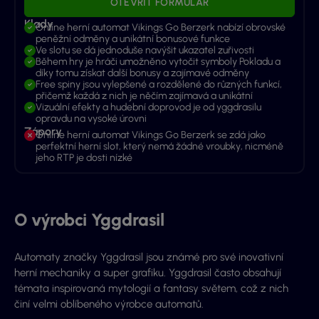
OTEVŘÍT FORMULÁŘ
Klady
Online herní automat Vikings Go Berzerk nabízí obrovské
peněžní odměny a unikátní bonusové funkce
Ve slotu se dá jednoduše navýšit ukazatel zuřivosti
Během hry je hráči umožněno vytočit symboly Pokladu a
díky tomu získat další bonusy a zajímavé odměny
Free spiny jsou vylepšené a rozdělené do různých funkcí,
přičemž každá z nich je něčím zajímavá a unikátní
Vizuální efekty a hudební doprovod je od yggdrasilu
opravdu na vysoké úrovni
Zápory
Online herní automat Vikings Go Berzerk se zdá jako
perfektní herní slot, který nemá žádné vroubky, nicméně
jeho RTP je dosti nízké
O výrobci Yggdrasil
Automaty značky Yggdrasil jsou známé pro své inovativní
herní mechaniky a super grafiku. Yggdrasil často obsahují
témata inspirovaná mytologií a fantasy světem, což z nich
činí velmi oblíbeného výrobce automatů.