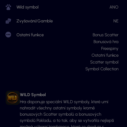
Wild symbol
ANO
Zvyšování/Gamble
NE
Ostatní funkce
Bonus Scatter
Bonusová hra
Freespiny
Ostatní funkce
Scatter symbol
Symbol Collection
WILD Symbol
Hra disponuje speciální WILD symboly, které umí
nahradit všechny ostatní symboly kromě
bonusových Scatter symbolů a bonusových
symbolů Pokladu, a to tak, aby se vytvořila nejlepší
možná výherní kombinace, která se shoduje s