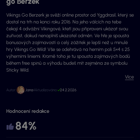
go Berzek
Vikings Go Berzerk je svěží online prostor od Yggdrasil, který se
dostal na trh na konci roku 2016. Na jeho válcích na tebe
čekají 4 odvážní Vikingové, kteří jsou připraveni ukázat svou
zuřivost, dokud nenaplníš ukazatel odměn. Ve hře je spousta
bonusových zajímavostí a celý zážitek je lepší než u minulé
hry Vikings Go Wild! Vše se odehrává na herním poli 5×4 s 25
výherními liniemi. Kromě toho je tu spousta zajímavých bodů
během free spinů a výhodu budeš mít zejména ze symbolu
Sticky Wild.
Více
Autor:
Jana
Aktualizováno:
24.2.2026
Hodnocení redakce
84%