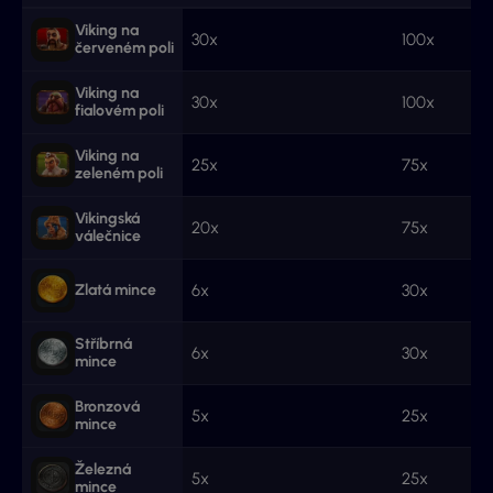
Viking na
30x
100x
červeném poli
Viking na
30x
100x
fialovém poli
Viking na
25x
75x
zeleném poli
Vikingská
20x
75x
válečnice
Zlatá mince
6x
30x
Stříbrná
6x
30x
mince
Bronzová
5x
25x
mince
Železná
5x
25x
mince