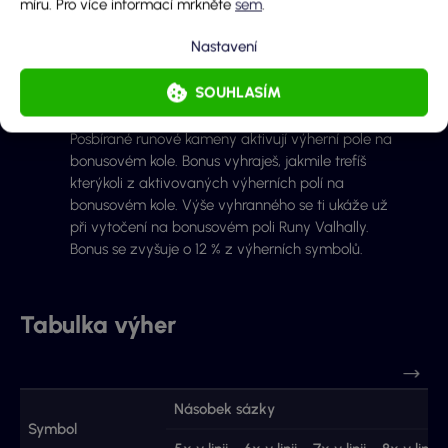
míru. Pro více informací mrkněte
sem
.
kamene a vyčisti aktuální vzor, abys spustil
bonusovou hru Runy Valhally.
Nastavení
Bonus
SOUHLASÍM
Posbírané runové kameny aktivují výherní pole na
bonusovém kole. Bonus vyhraješ, jakmile trefíš
kterýkoli z aktivovaných výherních polí na
bonusovém kole. Výše vyhranného se ti ukáže už
při vytočení na bonusovém poli Runy Valhally.
Bonus se zvyšuje o 12 % z výherních symbolů.
Tabulka výher
Násobek sázky
Symbol