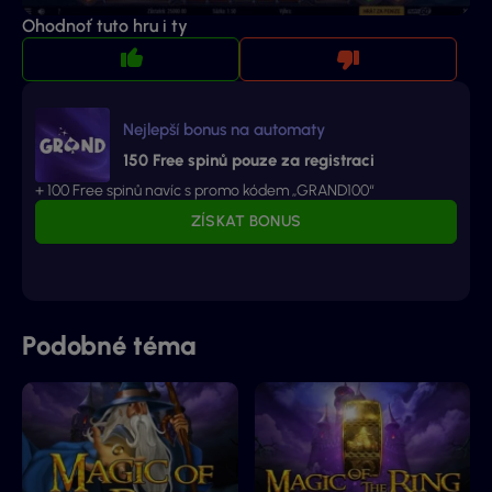
Ohodnoť tuto hru i ty
Nejlepší bonus na automaty
150 Free spinů pouze za registraci
+ 100 Free spinů navíc s promo kódem „GRAND100“
ZÍSKAT BONUS
Podobné téma