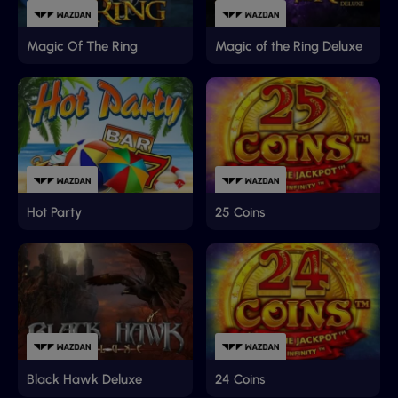
Magic Of The Ring
Magic of the Ring Deluxe
Hot Party
25 Coins
Black Hawk Deluxe
24 Coins