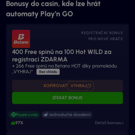
Bonusy do casin, kde lze hrát
automaty Play’n GO
REGISTRAČNÍ BONUS
PRO NOVÉ HRÁČE
400 Free spinů na 100 Hot WILD za
registraci ZDARMA
+
266 Free spinů na Betano HOT díky promokódu
„VYHRAJ“
Bez vkladu
KOPÍROVAT
VYHRAJ
ZÍSKAT BONUS
Pouze u nás
Jednoduché dosažení
97%
Detail bonusu