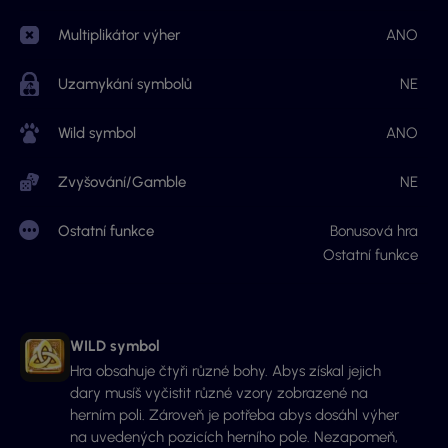
Multiplikátor výher
ANO
Uzamykání symbolů
NE
Wild symbol
ANO
Zvyšování/Gamble
NE
Ostatní funkce
Bonusová hra
Ostatní funkce
WILD symbol
Hra obsahuje čtyři různé bohy. Abys získal jejich
dary musíš vyčistit různé vzory zobrazené na
herním poli. Zároveň je potřeba abys dosáhl výher
na uvedených pozicích herního pole. Nezapomeň,