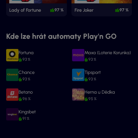
Lady of Fortune
97 %
Fire Joker
97 %
Kde lze hrát automaty Play'n GO
Fortuna
Maxa (Loterie Korunka)
93 %
93 %
Chance
Tipsport
93 %
93 %
Betano
Herna u Dědka
96 %
95 %
Kingsbet
91 %