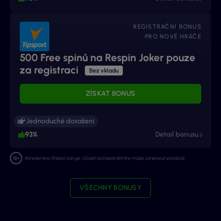
REGISTRAČNÍ BONUS
PRO NOVÉ HRÁČE
500 Free spinů na Respin Joker pouze
za registraci
Bez vkladu
ZÍSKAT BONUS
Jednoduché dosažení
93%
Detail bonusu
Ministerstvo financí varuje: Účastí na hazardní hře může vzniknout závislost.
VŠECHNY BONUSY