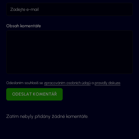
Obsah komentáře
Odeslaním souhlasíš se
zpracováním osobních údajů
a
pravidly diskuze
.
ODESLAT KOMENTÁŘ
Zatím nebyly přidány žádné komentáře.