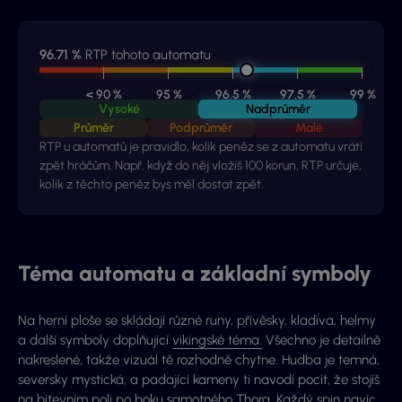
96.71 %
RTP tohoto automatu
< 90 %
95 %
96.5 %
97.5 %
99 %
Vysoké
Nadprůměr
Průměr
Podprůměr
Malé
RTP u automatů je pravidlo, kolik peněz se z automatu vrátí
zpět hráčům. Např. když do něj vložíš 100 korun, RTP určuje,
kolik z těchto peněz bys měl dostat zpět.
Téma automatu a základní symboly
Na herní ploše se skládají různé runy, přívěsky, kladiva, helmy
a další symboly doplňující
vikingské téma.
Všechno je detailně
nakreslené, takže vizuál tě rozhodně chytne. Hudba je temná,
seversky mystická, a padající kameny ti navodí pocit, že stojíš
na bitevním poli po boku samotného Thora. Každý spin navíc