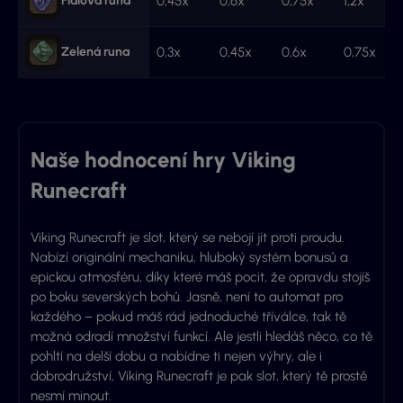
Fialová runa
0,45x
0,6x
0,75x
1,2x
Zelená runa
0,3x
0,45x
0,6x
0,75x
Naše hodnocení hry Viking
Runecraft
Viking Runecraft je slot, který se nebojí jít proti proudu.
Nabízí originální mechaniku, hluboký systém bonusů a
epickou atmosféru, díky které máš pocit, že opravdu stojíš
po boku severských bohů. Jasně, není to automat pro
každého – pokud máš rád jednoduché tříválce, tak tě
možná odradí množství funkcí. Ale jestli hledáš něco, co tě
pohltí na delší dobu a nabídne ti nejen výhry, ale i
dobrodružství, Viking Runecraft je pak slot, který tě prostě
nesmí minout.