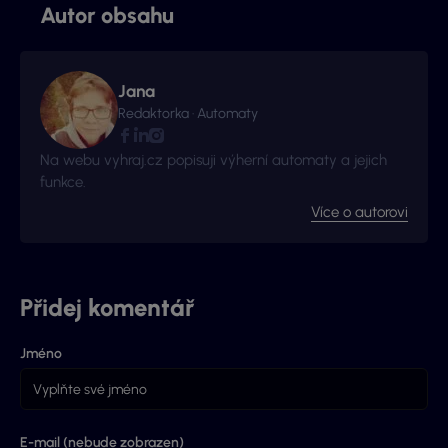
Autor obsahu
Jana
Redaktorka · Automaty
Na webu vyhraj.cz popisuji výherní automaty a jejich
funkce.
Více o autorovi
Přidej komentář
Jméno
E-mail (nebude zobrazen)