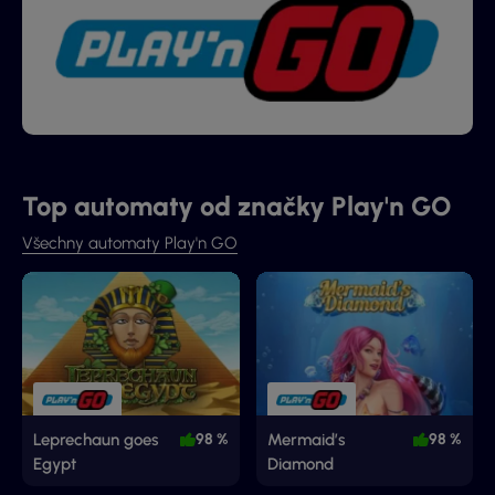
Top automaty od značky Play'n GO
Všechny automaty Play'n GO
Leprechaun goes
98 %
Mermaid’s
98 %
Egypt
Diamond