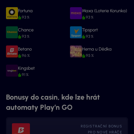
Fortuna
Maxa (Loterie Korunka)
93 %
93 %
Chance
Tipsport
93 %
93 %
Betano
Herna u Dědka
96 %
95 %
Kingsbet
91 %
Bonusy do casin, kde lze hrát
automaty Play’n GO
REGISTRAČNÍ BONUS
PRO NOVÉ HRÁČE