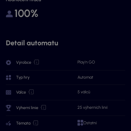
100%
Detail automatu
Play'n GO
Výrobce
Typ hry
Automat
5 válců
Válce
25 výherních linií
Výherní linie
Ostatní
Témata