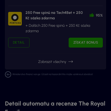
250 Free spinů na Tech4Bet + 250
95%
Kč sázka zdarma
+ Dalších 250 Free spinů + 250 Kč sázka
zdarma
DETAIL
ZÍSKAT BONUS
Zobrazit všechny
Ministerstvo financí varuje: Účastí na hazardní hře může vzniknout závislost.
Detail automatu a recenze The Royal