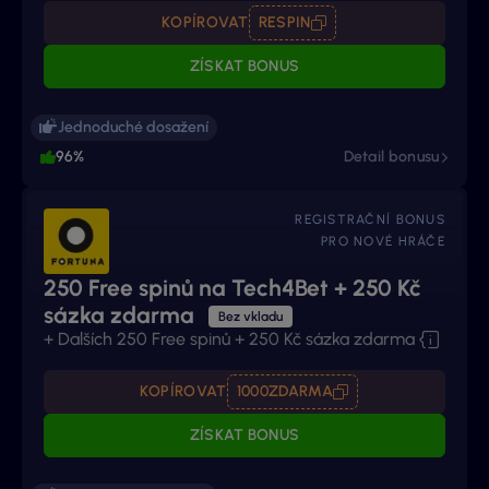
KOPÍROVAT
RESPIN
ZÍSKAT BONUS
Jednoduché dosažení
96%
Detail bonusu
REGISTRAČNÍ BONUS
PRO NOVÉ HRÁČE
250 Free spinů na Tech4Bet + 250 Kč
sázka zdarma
Bez vkladu
+ Dalších 250 Free spinů + 250 Kč sázka zdarma
KOPÍROVAT
1000ZDARMA
ZÍSKAT BONUS