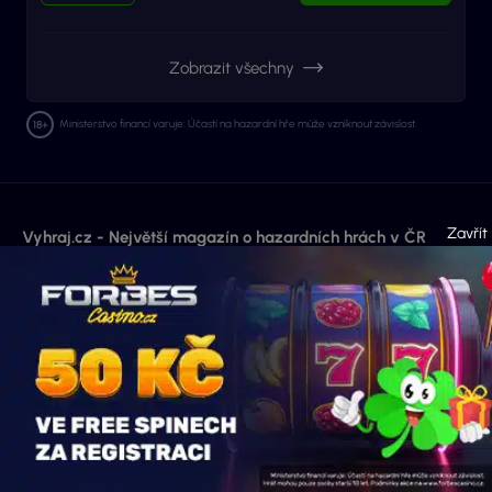
Zobrazit všechny
Ministerstvo financí varuje: Účastí na hazardní hře může vzniknout závislost.
Vyhraj.cz - Největší magazín o hazardních hrách v ČR
Cílem a poselstvím webu je pomoci ti k výhře jakéhokoli druhu.
Jednou z našich hlavních misí je spokojený hráč s šancí na co
nejvyšší výhru, avšak znalý i rizik prohry. Chceme ti být oporou v
jakékoli situaci. Postaráme se rovněž o to, abys neporušoval zákon
a hrál pouze u licencovaných subjektů s povolením od
MFČR
. Náš
obsah obsahuje affiliate odkazy a můžeme získat provizi za
registrace a vklady provedené prostřednictvím těchto odkazů.