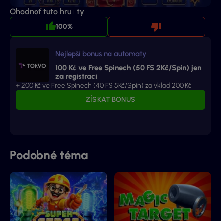
Ohodnoť tuto hru i ty
100%
Nejlepší bonus na automaty
100 Kč ve Free Spinech (50 FS 2Kč/Spin) jen
za registraci
+ 200 Kč ve Free Spinech (40 FS 5Kč/Spin) za vklad 200 Kč
ZÍSKAT BONUS
Podobné téma