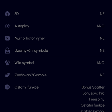
3D
NE
Autoplay
ANO
Multiplikátor výher
NE
Uzamykání symbolů
NE
Wild symbol
ANO
Zvyšování/Gamble
NE
Ostatní funkce
Bonus Scatter
Bonusová hra
Freespiny
Ostatní funkce
Scatter symbol