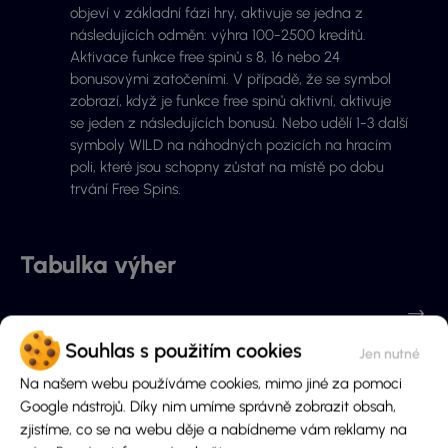
objeví v základní fázi hry, aktivuje se jedna z
následujících odměn: výhra 100-2500 kreditů.
Aktivace funkce free spinů s 8, 16 nebo 24
bonusovými zatočeními. V případě, že se symbol
zobrazí, když je funkce free spinů aktivní, aktivuje
se jeden z následujících bonusů. Nebo udělí 1-3 další
symboly WILD na náhodných pozicích na hracím
poli, které jsou schopny zůstat na místě po dobu
trvání Free Spins.
Tabulka výher
Souhlas s použitím cookies
Násobek sázky
Symbol
Na našem webu používáme cookies, mimo jiné za pomoci
3x v linii
4x v linii
Google nástrojů. Díky nim umíme správně zobrazit obsah,
zjistíme, co se na webu děje a nabídneme vám reklamy na
Rytíř
30x
100x