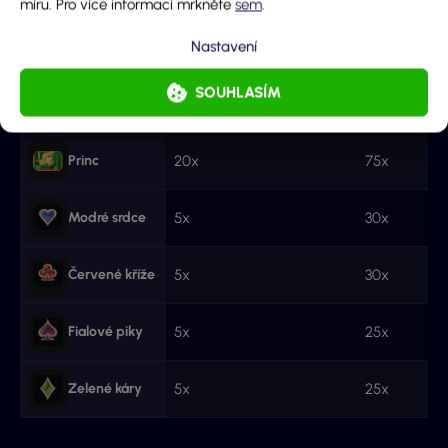
míru. Pro více informací mrkněte
sem
.
Nastavení
Král
30x
100x
SOUHLASÍM
Královna
25x
75x
Princ
20x
75x
Modré srdce
5x
30x
Červené kříže
5x
30x
Fialové piky
5x
25x
Zelené káry
5x
25x