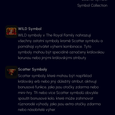
Symbol Collection
WILD Symbol
WILD symboly v The Royal Family nahrazují
všechny ostatní symboly kromě Scatter symbolu a
pomáhají vytvářet výherní kombinace. Tyto
symboly mohou být speciálně označeny královskou
korunou nebo jinými královskými atributy.
Scatter Symboly
Scatter symboly, které mohou být například
královský erb nebo jiný důležitý atribut, aktivují
bonusové funkce, jako jsou otočky zdarma nebo
mini-hry. Tři nebo více Scatter symbolů obvykle
spouští bonusové kolo, které může zahrnovat
různorodé výhody, jako jsou extra otočky zdarma
nebo násobitelé výher.