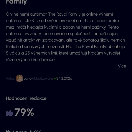
Family
Online herní automat The Royal Family je online výherní
automat, který se od svého uvedení na trh stal populárním
mezi hráči hledající kvalitní a zábavné herní zážitky. Tento
automat, vyvinutý renomovanou společností, přináší nejen
vizuálně atraktivní zpracování, ale také bohatou škálu herních
funkcí a bonusových možností. Hra The Royal Family obsahuje
5 válců a 25 výherních linií, které umožňují hráčům vytvářet
různé výherní kombinace.
Více
Autor:
Jana
Aktualizováno:
24.2.2026
Hodnocení redakce
79%
Hodnocení hráčů