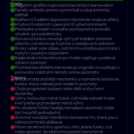
Klady
Elegantní grafika inspirovaná benátským karnevalem
Detaily symbolů, postav a prostředí zvyšují estetický
zážitek
Nádherný hudební doprovod a tematické zvukové efekty
Intuitivní hratelnost s pevnými 10 výherními liniemi
Přehledné ovládání a snadno pochopitelná pravidla
vhodná i pro začátečníky
Bonusová funkce zaručuje výhry při každém zatočení
zdarma, což eliminuje frustraci z neziskových zatočení
Široký výběr výše sázek, což činí hru vhodnou pro hráče s
nízkým i vysokým rozpočtem
Nadprůměrná návratnost pro hráče zajišťuje vyvážené
výherní možnosti
Prostředí benátského karnevalu je originální a osvěžující v
porovnání s běžnými tématy online automatů
Zápory
Hra postrádá složitější mechaniky a rozmanité bonusové
funkce, které nabízejí jiné moderní automaty
Chybí progresivní jackpot nebo další vrstvy herní
dynamiky
Výhry mohou být méně časté, což může odradit hráče,
kteří preferují pravidelné menší výhry
Pro zkušené hráče hledající komplexní automaty může
být hra příliš jednoduchá
Automat nenabízí interaktivní bonusové hry, které jsou u
některých hráčů oblíbené
Hlavní atraktivita hry spočívá v této jediné funkci, což
může způsobit, že běžná hra působí monotónně