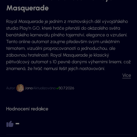
Masquerade
Royal Masquerade je jedním z mistrovských děl vývojářského
studia Play’n GO, které hráče přenáší do okázalého světa
benátského karnevalu plného tajemství, elegance a vzrušení.
Tento online automat zaujme především svým unikátním
tématem, vizuální propracovaností a jednoduchou, ale
zábavnou hratelností. Royal Masquerade je klasický
pětiválcový automat s 10 pevně danými výherními liniemi, což
znamená, že hráč nemusí řešit jejich nastavování.
Více
Autor:
Jana
Aktualizováno:
30.7.2026
Hodnocení redakce
-