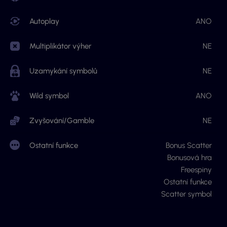
Autoplay
ANO
Multiplikátor výher
NE
Uzamykání symbolů
NE
Wild symbol
ANO
Zvyšování/Gamble
NE
Ostatní funkce
Bonus Scatter
Bonusová hra
Freespiny
Ostatní funkce
Scatter symbol