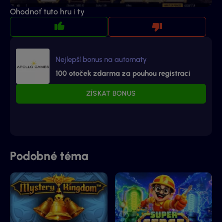
Ohodnoť tuto hru i ty
Nejlepší bonus na automaty
100 otoček zdarma za pouhou registraci
ZÍSKAT BONUS
Podobné téma