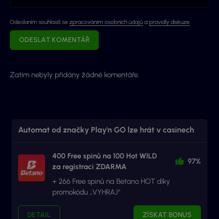
Odeslaním souhlasíš se
zpracováním osobních údajů
a
pravidly diskuze
.
ODESLAT KOMENTÁŘ
Zatím nebyly přidány žádné komentáře.
Automat od značky Play'n GO lze hrát v casinech
400 Free spinů na 100 Hot WILD
97%
za registraci ZDARMA
+ 266 Free spinů na Betano HOT díky
promokódu „VYHRAJ“
DETAIL
ZÍSKAT BONUS