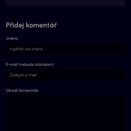
Přidej komentář
Jméno
E-mail (nebude zobrazen)
Obsah komentáře