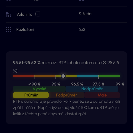
Střední
Volatilita
Rozložení
5x3
95.51-95.52 %
rozmezí RTP tohoto automatu (Ø 95.515
%)
< 90 %
95 %
96.5 %
97.5 %
99 %
Vysoké
Nadprůměr
Průměr
Podprůměr
Malé
RTP u automatů je pravidlo, kolik peněz se z automatu vrátí
zpět hráčům. Např. když do něj vložíš 100 korun, RTP určuje,
kolik z těchto peněz bys měl dostat zpět.