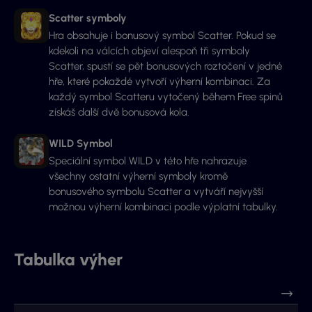
Scatter symboly
Hra obsahuje i bonusový symbol Scatter. Pokud se
kdekoli na válcích objeví alespoň tři symboly
Scatter, spustí se pět bonusových roztočení v jedné
hře, které pokaždé vytvoří výherní kombinaci. Za
každý symbol Scatteru vytočený během Free spinů
získáš další dvě bonusová kola.
WILD Symbol
Speciální symbol WILD v této hře nahrazuje
všechny ostatní výherní symboly kromě
bonusového symbolu Scatter a vytváří nejvyšší
možnou výherní kombinaci podle výplatní tabulky.
Tabulka výher