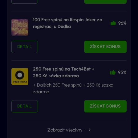
100 Free spinů na Respin Joker za
96%
registraci u Dědka
DETAIL
ZÍSKAT BONUS
250 Free spinů na Tech4Bet +
95%
250 Kč sázka zdarma
+ Dalších 250 Free spinů + 250 Kč sázka
zdarma
DETAIL
ZÍSKAT BONUS
Zobrazit všechny