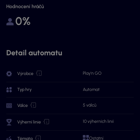
Hodnocení hráčů
0%
Detail automatu
Play'n GO
Výrobce
Typ hry
Automat
5 válců
Válce
10 výherních linií
Výherní linie
Ostatní
Témata