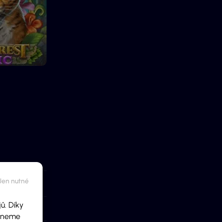
soká
ů. Díky
ídneme