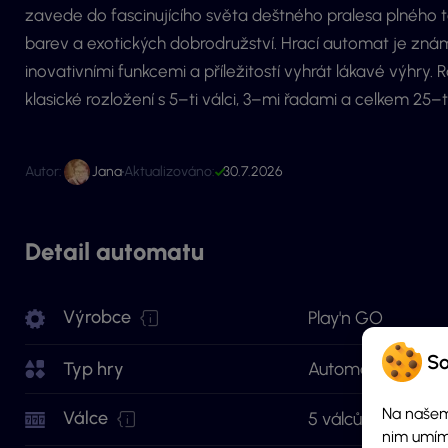
zavede do fascinujícího světa deštného pralesa plného t
barev a exotických dobrodružství. Hrací automat je zná
inovativními funkcemi a příležitostí vyhrát lákavé výhry. 
klasické rozložení s 5–ti válci, 3–mi řadami a celkem 25–t
Autor:
Jana
Aktualizováno:
30.7.2026
Detail automatu
Výrobce
Play'n GO
So
Typ hry
Automat
Na našem
Válce
5 válců
nim umím