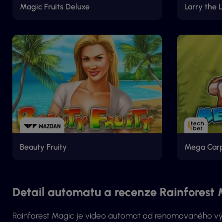
Magic Fruits Deluxe
Larry the 
Beauty Fruity
Mega Car
Detail automatu a recenze Rainforest
Rainforest Magic je video automat od renomovaného výv