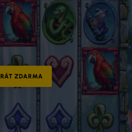
HRÁT ZDARMA