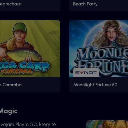
Leprechaun
Beach Party
p Caramba
Moonlight Fortune 50
 Magic
ojáře Play´n GO, který tě