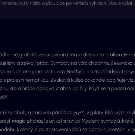
í snesou vyšší riziko a jdou více po větších výhrách.
Více o volatil
nádherné grafické zpracování a téma deštného pralesa. Herní
 listy a zpívají ptáci. Symboly na válcích zahrnují exotická 
slená s ohromujícím detailem. Nechybí ani tradiční karetní sy
ího s pralesní tematikou. Zvuková kulisa dokonale doplňuje vizu
ru, která hráče doslova vtáhne do hry. Když se ti podaří d
ětí.
ní symboly a zároveň přináší nejvyšší výplaty. Klíčovým prv
rest Magic přichází s unikátní funkcí Mystery symbolů, kter
í podobu květiny a po zastavení válců se odhalí a promění v