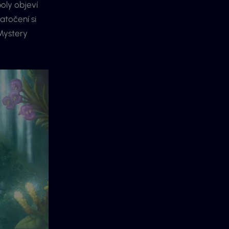
oly objeví
atočení si
 Mystery