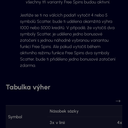
všechny tři varianty Free Spins budou aktivní.
Jestliže se ti na válcích podaří vytočit 4 nebo 5
symbolů Scatter, bude ti udělena okamžitá výhra
1000 nebo 5000 kreditů. V případě, že vytočíš dva
symboly Scatter, je uděleno jedno bonusové
zatočení s jednou náhodně vybranou variantou
funkcí Free Spins. Ale pokud vytočíš během
aktivního režimu funkce Free Spins dva symboly
Scatter, bude ti přiděleno jedno bonusové zatočení
zdarma.
Tabulka výher
Násobek sázky
Symbol
3x v linii
4x v li