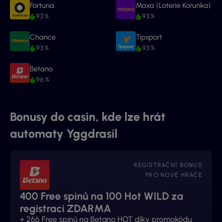
Fortuna
Maxa (Loterie Korunka)
93 %
93 %
Chance
Tipsport
93 %
93 %
Betano
96 %
Bonusy do casin, kde lze hrát
automaty Yggdrasil
REGISTRAČNÍ BONUS
PRO NOVÉ HRÁČE
400 Free spinů na 100 Hot WILD za
registraci ZDARMA
+
266 Free spinů na Betano HOT díky promokódu