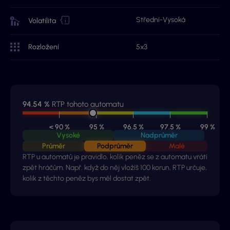
Střední-Vysoká
Volatilita
Rozložení
5x3
94.54 %
RTP tohoto automatu
< 90 %
95 %
96.5 %
97.5 %
99 %
Vysoké
Nadprůměr
Průměr
Podprůměr
Malé
RTP u automatů je pravidlo, kolik peněz se z automatu vrátí
zpět hráčům. Např. když do něj vložíš 100 korun, RTP určuje,
kolik z těchto peněz bys měl dostat zpět.