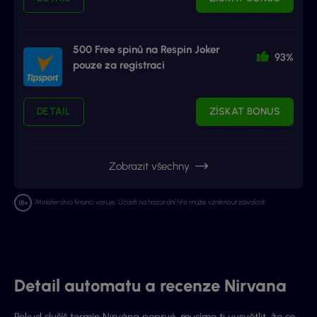
500 Free spinů na Respin Joker
93%
pouze za registraci
DETAIL
ZÍSKAT BONUS
Zobrazit všechny
Ministerstvo financí varuje: Účastí na hazardní hře může vzniknout závislost.
Detail automatu a recenze Nirvana
Pokud slyšíš termín Nirvána poprvé, musíme ti vysvětlit, že se