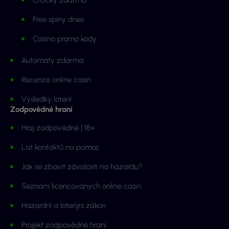
Free spiny dnes
Casino promo kódy
Automaty zdarma
Recenze online casin
Výsledky loterií
Zodpovědné hraní
Hraj zodpovědně | 18+
List kontaktů na pomoc
Jak se zbavit závislosti na hazardu?
Seznam licencovaných online casin
Hazardní a loterijní zákon
Projekt zodpovědné hraní