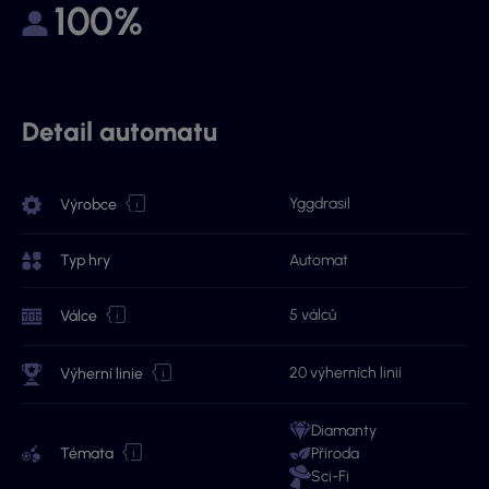
100%
Detail automatu
Yggdrasil
Výrobce
Typ hry
Automat
5 válců
Válce
20 výherních linií
Výherní linie
Diamanty
Témata
Příroda
Sci-Fi