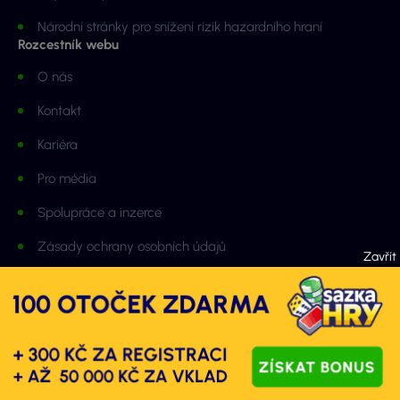
Národní stránky pro snížení rizik hazardního hraní
Rozcestník webu
O nás
Kontakt
Kariéra
Pro média
Spolupráce a inzerce
Zásady ochrany osobních údajů
Zásady cookies
🇸🇰 Vyhraj.sk
🇬🇧 Bonus-Menu.co.uk
🇧🇷 BonusMenu.com.br