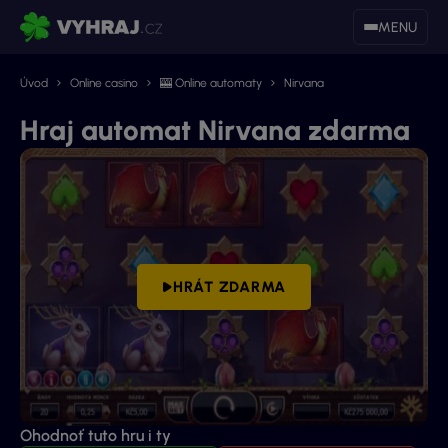
MENU
Úvod
Online casino
🎰 Online automaty
Nirvana
Hraj automat Nirvana zdarma
HRÁT ZDARMA
Ohodnoť tuto hru i ty