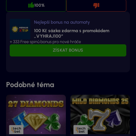
100%
Nejlepší bonus na automaty
100 Kč sázka zdarma s promokódem
„VYHRAJ100“
+ 333 Free spinů bonus pro nové hráče
ZÍSKAT BONUS
Podobné téma