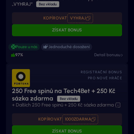
„VYHRAJ“
Bez vkladu
KOPÍROVAT
VYHRAJ
ZÍSKAT BONUS
Pouze u nás
Jednoduché dosažení
97%
Detail bonusu
REGISTRAČNÍ BONUS
PRO NOVÉ HRÁČE
250 Free spinů na Tech4Bet + 250 Kč
sázka zdarma
Bez vkladu
+ Dalších 250 Free spinů + 250 Kč sázka zdarma
KOPÍROVAT
1000ZDARMA
ZÍSKAT BONUS