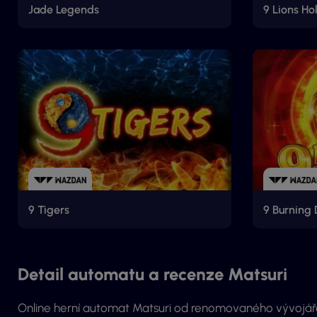
Jade Legends
9 Lions Ho
9 Tigers
9 Burning
Detail automatu a recenze Matsuri
Online herní automat Matsuri od renomovaného vývojář