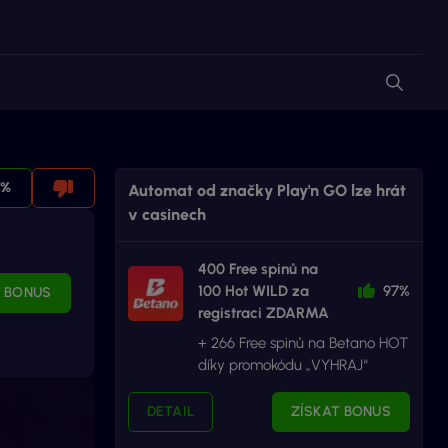
7%
Automat od značky Play'n GO lze hrát
v casinech
400 Free spinů na
100 Hot WILD za
97%
T BONUS
registraci ZDARMA
+ 266 Free spinů na Betano HOT
díky promokódu „VYHRAJ“
DETAIL
ZÍSKAT BONUS