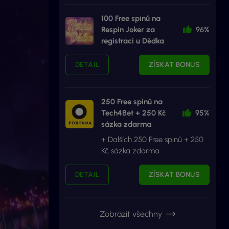
100 Free spinů na
Respin Joker za
96%
registraci u Dědka
DETAIL
ZÍSKAT BONUS
250 Free spinů na
Tech4Bet + 250 Kč
95%
sázka zdarma
+ Dalších 250 Free spinů + 250
Kč sázka zdarma
DETAIL
ZÍSKAT BONUS
Zobrazit všechny