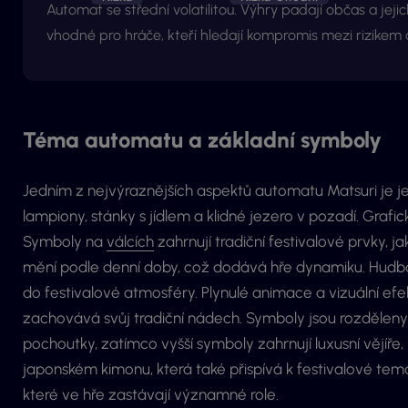
Automat se střední volatilitou. Výhry padají občas a je
vhodné pro hráče, kteří hledají kompromis mezi rizikem
Téma automatu a základní symboly
Jedním z nejvýraznějších aspektů automatu Matsuri je jeh
lampiony, stánky s jídlem a klidné jezero v pozadí. Grafi
Symboly na
válcích
zahrnují tradiční festivalové prvky, ja
mění podle denní doby, což dodává hře dynamiku. Hudba
do festivalové atmosféry. Plynulé animace a vizuální efe
zachovává svůj tradiční nádech. Symboly jsou rozděleny na
pochoutky, zatímco vyšší symboly zahrnují luxusní vějíř
japonském kimonu, která také přispívá k festivalové tema
které ve hře zastávají významné role.