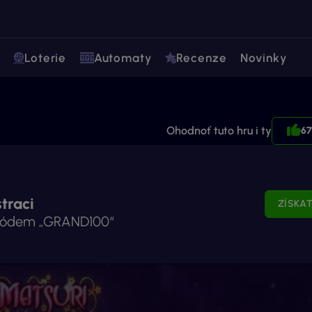
Loterie
Automaty
Recenze
Novinky
Ohodnoť tuto hru i ty
6
straci
ZÍSKA
o kódem „GRAND100“