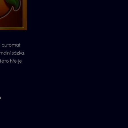
to automat
imální sázka
této hře je
a