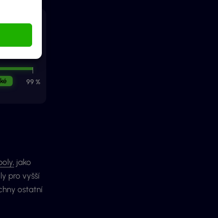
áčům.
bys měl
ké
99 %
oly,
jako
y pro vyšší
chny ostatní