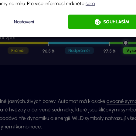
amy na míru. Pro více informací mrkněte
sem
.
u automatů je pravidlo, kolik peněz se z automatu vrátí zpět hr
Nastavení
SOUHLASÍM
. když do něj vložíš 100 korun, RTP určuje, kolik z těchto peněz 
at zpět.
Průměr
Nadprůměr
Vyso
96.5 %
97.5 %
plné jasných, živých barev. Automat má klasické
ovocné symb
 zlaté hvězdy a červené sedmičky, které jsou klíčovými symbol
dodává hře dynamiku a energii. WILD symboly nahrazují vše
výherní kombinace.