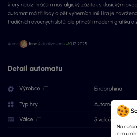
který nabízí hráčům nostalgický zážitek s klasickým o
automat má tři řady a pět výherních linií. Hra je navržena
tradičních ovocných slotů, ale přináší i moderní grafiku a
Autor:
Jana
Aktualizováno:
10.12.2025
Detail automatu
Výrobce
Endorphina
Typ hry
Automat
So
Válce
5 válců
Na našem
nim umím