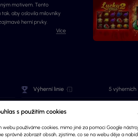
vocným motivem. Tento
 tak, aby oslovila milovníky
 zajímavé herní prvky.
Více
Výherní linie
5 výherních l
Témata
Ovoce
uhlas s použitím cookies
Rozložení
5x3
 webu používáme cookies, mimo jiné za pomoci Google nástroj
e správně zobrazit obsah, zjistíme, co se na webu děje a nab