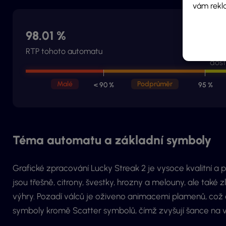
vám rekl
98.01 %
RTP 
Např
RTP tohoto automatu
dost
Malé
Podprůměr
< 90 %
95 %
Téma automatu a základní symboly
Grafické zpracování Lucky Streak 2 je vysoce kvalitní a 
jsou třešně, citrony, švestky, hrozny a melouny, ale také
výhry. Pozadí válců je oživeno animacemi plamenů, což 
symboly kromě Scatter symbolů, čímž zvyšují šance na 