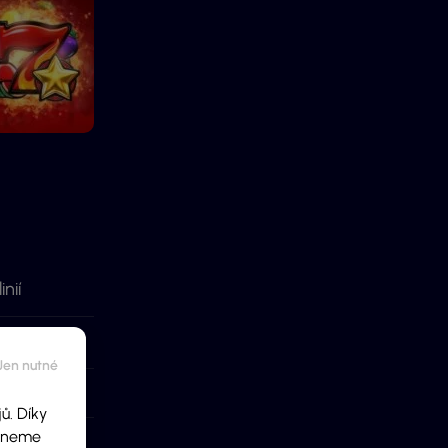
inií
ů. Díky
ídneme