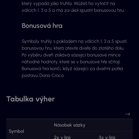
který vypadá jako truhla. Můžeš ho vytočit na
válcích 1, 3 a 5 a má za úkol spustit bonusovou hru.
Bonusová hra
Symboly truhly s pokladem na válcích 1, 3 a 5 spustí
bonusovou hru, která otevře dveře do zlatého dolu.
Po výběru dveří získává sázející bonusové mince
náhodné hodnoty, které se v bonusové hře sčítají.
Bonusová hra končí, když sázející za dveřmi potká
postavu Dona Croco.
Tabulka výher
Násobek sázky
Symbol
2x v linii
3x v linii