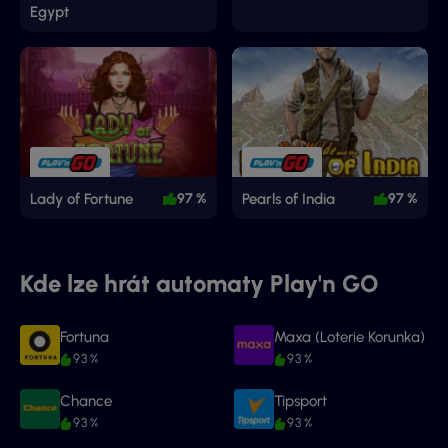
Egypt
Lady of Fortune
97 %
Pearls of India
97 %
Kde lze hrát automaty Play'n GO
Fortuna
Maxa (Loterie Korunka)
93 %
93 %
Chance
Tipsport
93 %
93 %