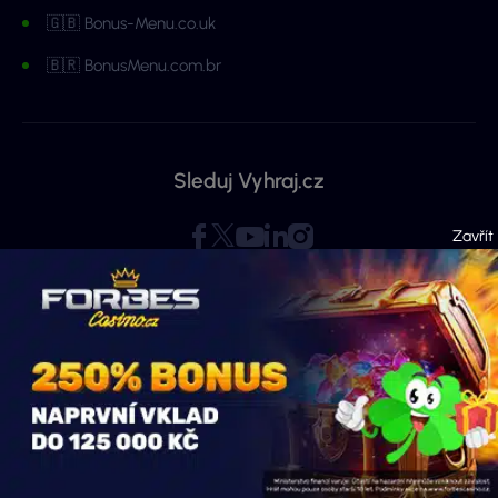
🇬🇧 Bonus-Menu.co.uk
🇧🇷 BonusMenu.com.br
Sleduj Vyhraj.cz
Facebook skupiny
Bonusy
Losy
Loterie
Automaty
Soutěže
Copyright © 2026 - Všechna práva vyhrazena. Vyhraj.cz | Ministerstvo financí
varuje: Účastí na hazardní hře může vzniknout závislost! Stránky mají čistě
informační charakter. Veškeré informace se týkají osob starších 18 let.