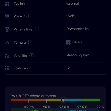
Typ hry
Automat
5 válců
Válce
10 výherních linií
Výherní linie
Ostatní
Témata
Střední-Vysoká
Volatilita
Rozložení
5x3
96.4 %
RTP tohoto automatu
< 90 %
95 %
96.5 %
97.5 %
99 %
Vysoké
Nadprůměr