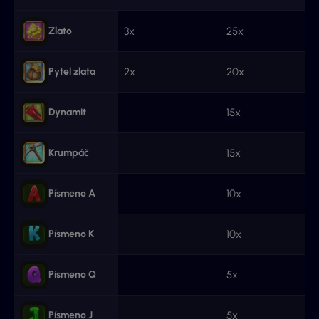
Zlato
3x
25x
Pytel zlata
2x
20x
Dynamit
15x
Krumpáč
15x
Písmeno A
10x
Písmeno K
10x
Písmeno Q
5x
Písmeno J
5x