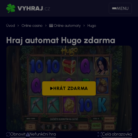
MENU
Úvod
Online casino
🎰 Online automaty
Hugo
Hraj automat Hugo zdarma
HRÁT ZDARMA
Obnovit
Bonusy na
Nefunkční
Zmenšit
herní kredity
automaty
hra
ve hře
Obnovit
Nefunkční hra
Celá obrazovka