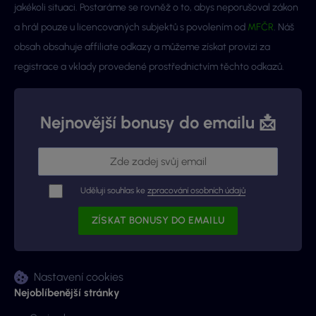
jakékoli situaci. Postaráme se rovněž o to, abys neporušoval zákon
a hrál pouze u licencovaných subjektů s povolením od
MFČR
. Náš
obsah obsahuje affiliate odkazy a můžeme získat provizi za
registrace a vklady provedené prostřednictvím těchto odkazů.
Nejnovější bonusy do emailu 📩
Uděluji souhlas ke
zpracování osobních údajů
Nastavení cookies
Nejoblíbenější stránky