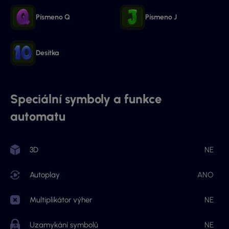
Písmeno Q
Písmeno J
Desítka
Speciální symboly a funkce
automatu
3D
NE
Autoplay
ANO
Multiplikátor výher
NE
Uzamykání symbolů
NE