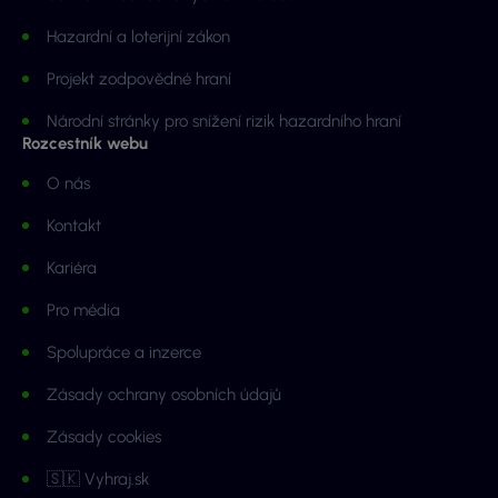
Hazardní a loterijní zákon
Projekt zodpovědné hraní
Národní stránky pro snížení rizik hazardního hraní
Rozcestník webu
O nás
Kontakt
Kariéra
Pro média
Spolupráce a inzerce
Zásady ochrany osobních údajů
Zásady cookies
🇸🇰 Vyhraj.sk