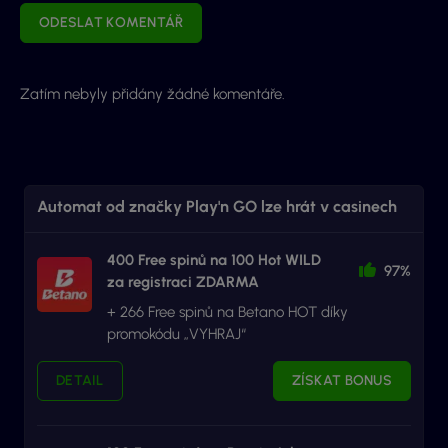
ODESLAT KOMENTÁŘ
Zatím nebyly přidány žádné komentáře.
Automat od značky Play'n GO lze hrát v casinech
400 Free spinů na 100 Hot WILD
97%
za registraci ZDARMA
+ 266 Free spinů na Betano HOT díky
promokódu „VYHRAJ“
DETAIL
ZÍSKAT BONUS