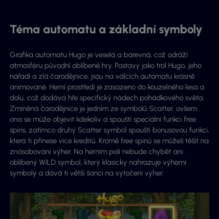
Téma automatu a základní symboly
Grafika automatu Hugo je veselá a barevná, což odráží
atmosféru původní oblíbené hry. Postavy jako trol Hugo, jeho
nářadí a zlá čarodějnice, jsou na válcích automatu krásně
animované. Herní prostředí je zasazeno do kouzelného lesa a
dolu, což dodává hře specifický nádech pohádkového světa.
Zmíněná čarodějnice je jedním ze symbolů Scatter, ovšem
ona se může objevit kdekoliv a spouští speciální funkci free
spins, zatímco druhý Scatter symbol spouští bonusovou funkci,
která ti přinese více kreditů. Kromě free spinů se můžeš těšit na
znásobování výher. Na herním poli nebude chybět ani
oblíbený WILD symbol, který klasicky nahrazuje výherní
symboly a dává ti větší šanci na vytočení výher.