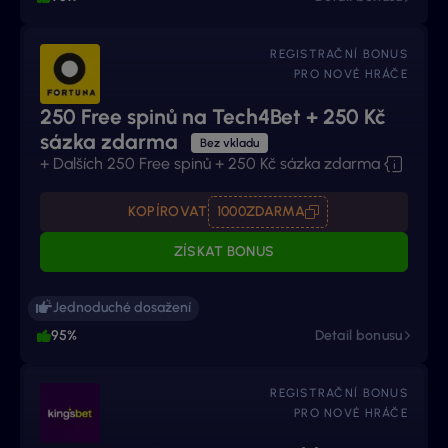
REGISTRAČNÍ BONUS
PRO NOVÉ HRÁČE
250 Free spinů na Tech4Bet + 250 Kč
sázka zdarma
Bez vkladu
+ Dalších 250 Free spinů + 250 Kč sázka zdarma
KOPÍROVAT
1000ZDARMA
ZÍSKAT BONUS
Jednoduché dosažení
95%
Detail bonusu
REGISTRAČNÍ BONUS
PRO NOVÉ HRÁČE