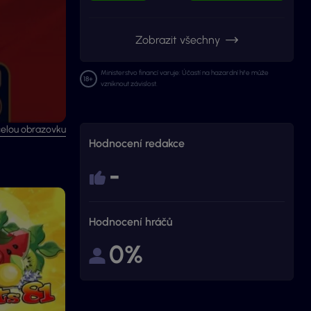
Zobrazit všechny
Ministerstvo financí varuje: Účastí na hazardní hře může
vzniknout závislost.
Zmenšit
celou obrazovku
Hodnocení redakce
-
Hodnocení hráčů
0%