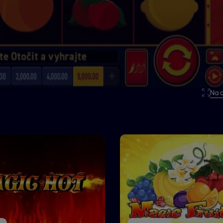
Nefunkční hra
Na 