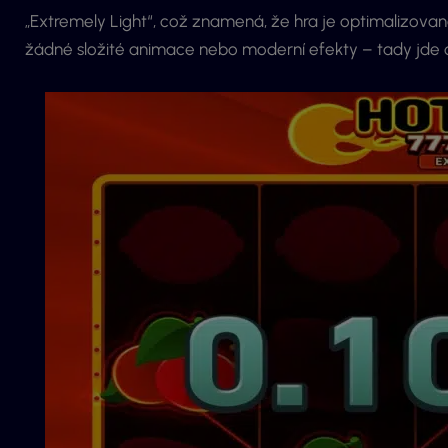
„Extremely Light“, což znamená, že hra je optimalizovaná 
žádné složité animace nebo moderní efekty – tady jde o 