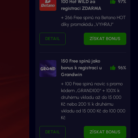
100 Hot WILD za
97%
registraci ZDARMA
+ 266 Free spinů na Betano HOT
díky promokódu „VYHRAJ“
DETAIL
ZÍSKAT BONUS
150 Free spinů jako
bonus k registraci u
96%
Grandwin
+ 100 Free spinů navíc s promo
kódem „GRAND100“ + 100% k
druhému vkladu až do 15 000
Kč nebo 200 % k druhému
vkladu od 15 000 Kč do 100 000
Kč
DETAIL
ZÍSKAT BONUS