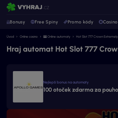
Bonusy
Free Spiny
Promo kódy
Casino
Úvod
Online casino
🎰 Online automaty
Hot Slot 777 Crown Extremely 
Hraj automat Hot Slot 777 Cro
Nejlepší bonus na automaty
100 otoček zdarma za pouhou