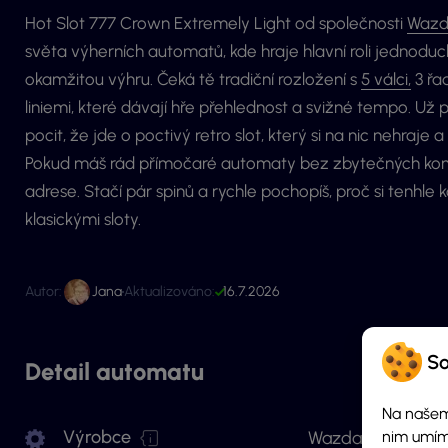
Hot Slot 777 Crown Extremely Light od společnosti
Wazd
světa výherních automatů, kde hraje hlavní roli jednoduc
okamžitou výhru. Čeká tě tradiční rozložení s
5 válci,
3 řa
liniemi, které dávají hře přehlednost a svižné tempo. Už 
pocit, že jde o poctivý retro slot, který si na nic nehraje 
Pokud máš rád přímočaré automaty bez zbytečných kompl
adrese. Stačí pár spinů a rychle pochopíš, proč si tenhle 
klasickými sloty.
Autor:
Jana
Aktualizováno:
16.7.2026
So
Detail automatu
Na našem
Výrobce
nim umím
Wazdan