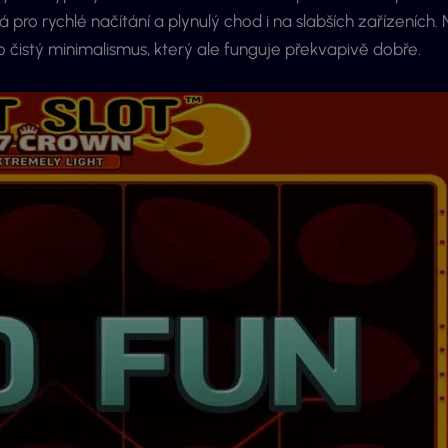
pro rychlé načítání a plynulý chod i na slabších zařízeních.
čistý minimalismus, který ale funguje překvapivě dobře.