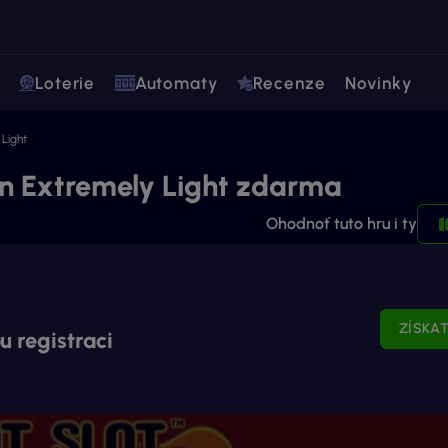
Loterie
Automaty
Recenze
Novinky
Light
wn Extremely Light zdarma
Ohodnoť tuto hru i ty
ZÍSKA
 registraci