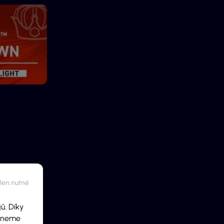
ů. Díky
ídneme