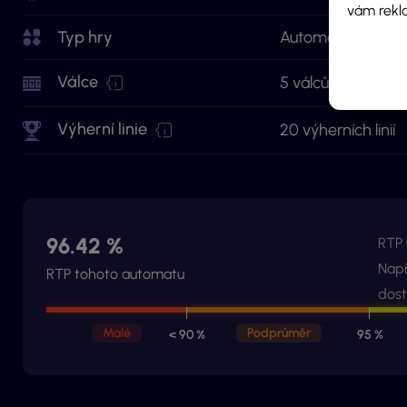
vám rekl
Typ hry
Automat
Válce
5 válců
Výherní linie
20 výherních linií
96.42 %
RTP 
Např
RTP tohoto automatu
dost
Malé
Podprůměr
< 90 %
95 %