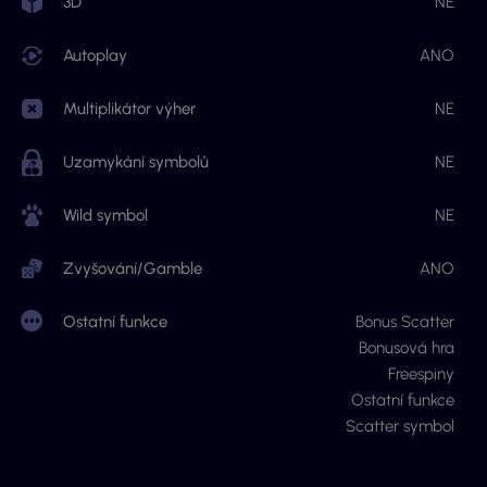
3D
NE
Autoplay
ANO
Multiplikátor výher
NE
Uzamykání symbolů
NE
Wild symbol
NE
Zvyšování/Gamble
ANO
Ostatní funkce
Bonus Scatter
Bonusová hra
Freespiny
Ostatní funkce
Scatter symbol