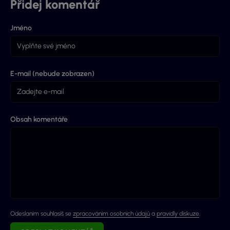
Přidej komentář
Jméno
E-mail (nebude zobrazen)
Obsah komentáře
Odeslaním souhlasíš se
zpracováním osobních údajů
a
pravidly diskuze
.