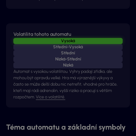
Volatilita tohoto automatu
Vysoká
Střední-Vysoká
Střední
Nízká-Střední
Nízká
Automat s vysokou volatilitou. Výhry padají zřídka, ale
mohou být opravdu velké. Hra má výraznější výkyvy a
často se může delší dobu nic netrefit, vhodné pro hráče,
kteří mají rádi adrenalin, vyšší riziko a pracují s větším
rozpočtem.
Více o volatilitě.
Téma automatu a základní symboly