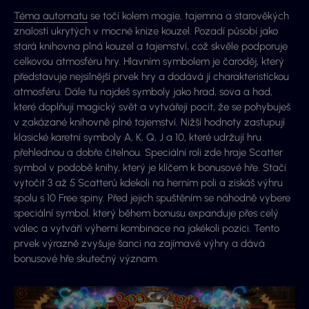
Téma automatu
se točí kolem magie, tajemna a starověkých
znalostí ukrytých v mocné knize kouzel. Pozadí působí jako
stará knihovna plná kouzel a tajemství, což skvěle podporuje
celkovou atmosféru hry. Hlavním symbolem je čaroděj, který
představuje nejsilnější prvek hry a dodává jí charakteristickou
atmosféru. Dále tu najdeš symboly jako hrad, sova a had,
které doplňují magický svět a vytvářejí pocit, že se pohybuješ
v zakázané knihovně plné tajemství. Nižší hodnoty zastupují
klasické karetní symboly A, K, Q, J a 10, které udržují hru
přehlednou a dobře čitelnou. Speciální roli zde hraje Scatter
symbol v podobě knihy, který je klíčem k bonusové hře. Stačí
vytočit 3 až 5 Scatterů kdekoli na herním poli a získáš výhru
spolu s 10 Free spiny. Před jejich spuštěním se náhodně vybere
speciální symbol, který během bonusu expanduje přes celý
válec a vytváří výherní kombinace na jakékoli pozici. Tento
prvek výrazně zvyšuje šanci na zajímavé výhry a dává
bonusové hře skutečný význam.