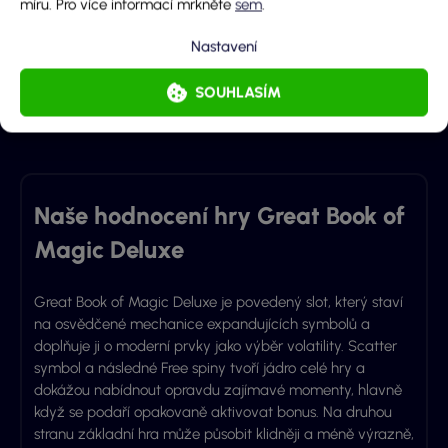
míru. Pro více informací mrkněte
sem
.
Písmeno J
0,1x
Nastavení
SOUHLASÍM
Desítka
0,1x
Naše hodnocení hry Great Book of
Magic Deluxe
Great Book of Magic Deluxe je povedený slot, který staví
na osvědčené mechanice expandujících symbolů a
doplňuje ji o moderní prvky jako výběr volatility. Scatter
symbol a následné Free spiny tvoří jádro celé hry a
dokážou nabídnout opravdu zajímavé momenty, hlavně
když se podaří opakovaně aktivovat bonus. Na druhou
stranu základní hra může působit klidněji a méně výrazně,