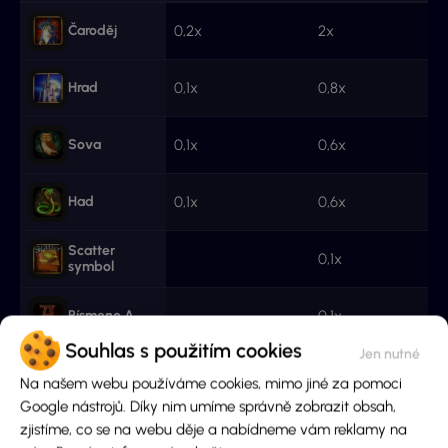
Čaroděj
0,2x
2x
Hrad
0,1x
0,8x
Sova
0,1x
0,6x
Had
0,1x
0,6x
Scatter
0,1x
symbol
Písmeno A
0,1x
Souhlas s použitím cookies
Písmeno K
0,1x
Na našem webu používáme cookies, mimo jiné za pomoci
Google nástrojů. Díky nim umíme správně zobrazit obsah,
zjistíme, co se na webu děje a nabídneme vám reklamy na
Písmeno Q
0,1x