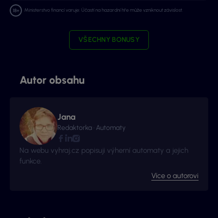
Ministerstvo financí varuje: Účastí na hazardní hře může vzniknout závislost.
VŠECHNY BONUSY
Autor obsahu
Jana
Redaktorka · Automaty
Na webu vyhraj.cz popisuji výherní automaty a jejich
funkce.
Více o autorovi