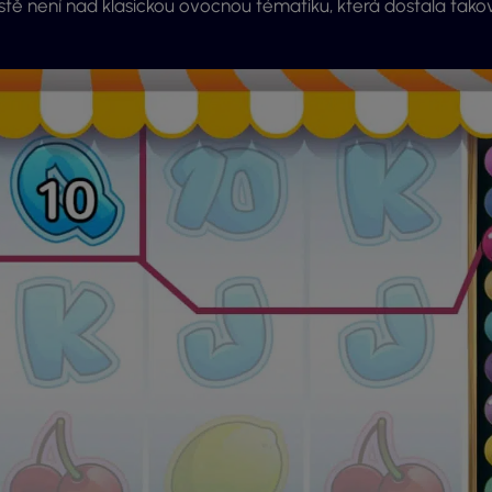
 není nad klasickou ovocnou tématiku, která dostala takov