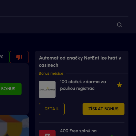
6%
Automat od značky NetEnt lze hrát v
casinech
Bonus měsíce
100 otoček zdarma za
pouhou registraci
T BONUS
DETAIL
ZÍSKAT BONUS
400 Free spinů na