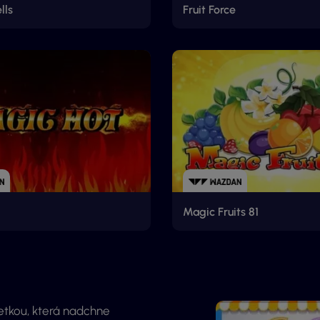
lls
Fruit Force
Magic Fruits 81
letkou, která nadchne