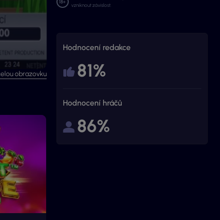
vzniknout závislost.
Hodnocení redakce
Zmenšit
81%
celou obrazovku
Hodnocení hráčů
86%