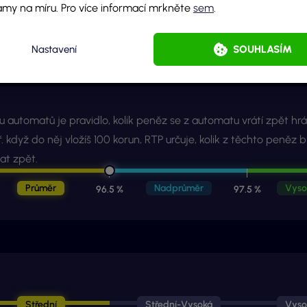
Rozložení
5x3
amy na míru. Pro více informací mrkněte
sem
.
Nastavení
SOUHLASÍM
u automatů je pravidlo, kolik peněz se z automatu vrátí zpět hr
. když do něj vložíš 100 korun, RTP určuje, kolik z těchto peněz 
at zpět.
Průměr
Nadprůměr
Vyso
96.5 %
97.5 %
Střední
Střední-Vysoká
Vyso