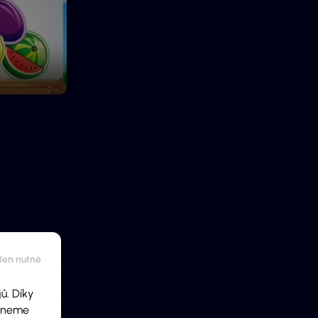
ů. Díky
ídneme