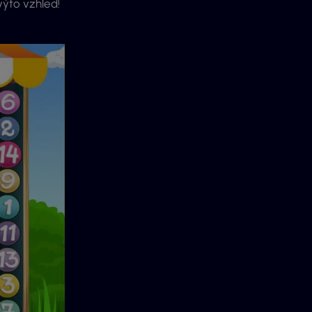
ýto vzhled!