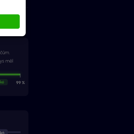
áčům.
bys měl
ké
99 %
ká