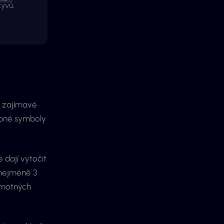
kyvů,
u zajímavé
řebné symboly
 dají vytočit
 nejméně 3
amotných