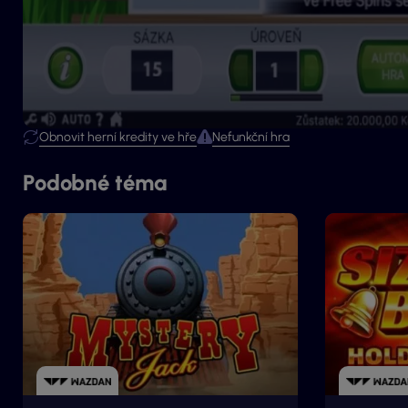
Bonusy na automaty
Obnovit herní kredity ve hře
Obnovit herní kredity ve hře
Nefunkční hra
Podobné téma