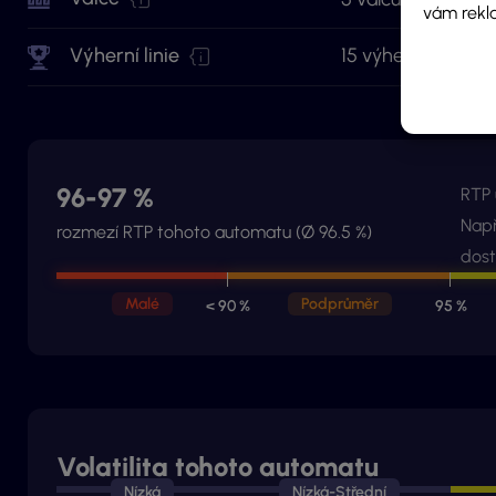
vám rekl
Výherní linie
15 výherních linií
96-97 %
RTP 
Např
rozmezí RTP tohoto automatu (Ø 96.5 %)
dost
Malé
Podprůměr
< 90 %
95 %
Volatilita tohoto automatu
Nízká
Nízká-Střední