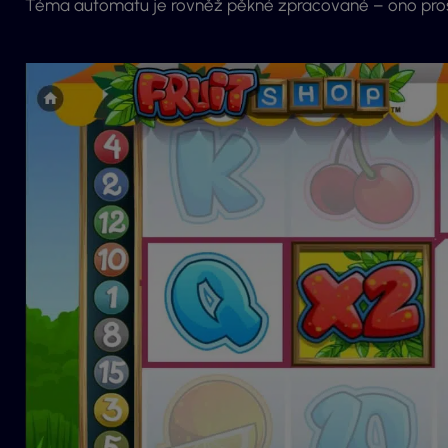
Téma automatu je rovněž pěkné zpracované – ono prostě