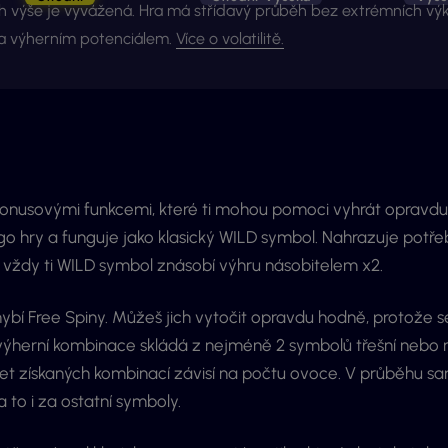
jich výše je vyvážená. Hra má střídavý průběh bez extrémních vý
 a výherním potenciálem.
Více o volatilitě.
bonusovými funkcemi, které ti mohou pomoci vyhrát opravd
ogo hry a funguje jako klasický WILD symbol. Nahrazuje pot
ždy ti WILD symbol znásobí výhru násobitelem x2.
bí Free Spiny. Můžeš jich vytočit opravdu hodně, protože se
 se výherní kombinace skládá z nejméně 2 symbolů třešní nebo
et získaných kombinací závisí na počtu ovoce. V průběhu s
 to i za ostatní symboly.