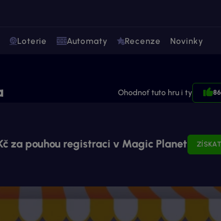
Loterie
Automaty
Recenze
Novinky
a
Ohodnoť tuto hru i ty
8
Kč za pouhou registraci v Magic Planet
ZÍSKA