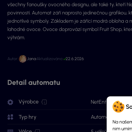
všechny fanoušky ovocného designu, ale také ty, kteří h
povinností. Automat září naprosto jedinečnou grafikou, 
jednotlivé symboly. Základem je zářící modrá obloha a
lahodné ovoce. Ovoce doprovází symbol Fruit Shop, kt
výhrám.
Autor:
Jana
Aktualizováno:
22.6.2026
Detail automatu
Výrobce
NetEnt
So
Typ hry
Automat
Na našem
nim umím
Válce
5 válců