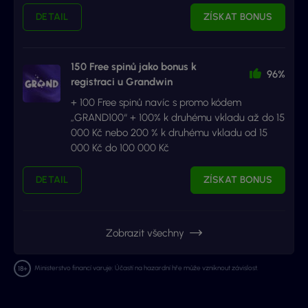
DETAIL
ZÍSKAT BONUS
150 Free spinů jako bonus k
96%
registraci u Grandwin
+ 100 Free spinů navíc s promo kódem
„GRAND100“ + 100% k druhému vkladu až do 15
000 Kč nebo 200 % k druhému vkladu od 15
000 Kč do 100 000 Kč
DETAIL
ZÍSKAT BONUS
Zobrazit všechny
Ministerstvo financí varuje: Účastí na hazardní hře může vzniknout závislost.