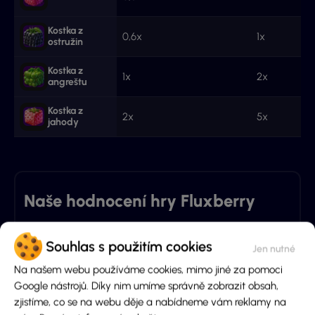
Kostka z
0,6x
1x
ostružin
Kostka z
1x
2x
angreštu
Kostka z
2x
5x
jahody
Naše hodnocení hry Fluxberry
Fluxberry od Tom Horn Gaming poskytuje mnohem
Souhlas s použitím cookies
osvěžující pohled na klasický ovocný automat, který se
nebojí experimentovat s estetikou a herními funkcemi.
Na našem webu používáme cookies, mimo jiné za pomoci
Díky své originální grafice, podprůměrnému RTP a
Google nástrojů. Díky nim umíme správně zobrazit obsah,
zajímavým bonusovým funkcím se jedná o výbornou
zjistíme, co se na webu děje a nabídneme vám reklamy na
volbu jak pro začátečníky, tak pro zkušené hráče, kteří