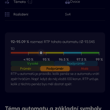
Ovoce
Témata
Rozložení
5x4
92-95.09 %
rozmezí RTP tohoto automatu (Ø 93.545
%)
< 90 %
95 %
96.5 %
97.5 %
99 %
Vysoké
Nadprůměr
Průměr
Podprůměr
Malé
RTP u automatů je pravidlo, kolik peněz se z automatu vrátí
zpět hráčům. Např. když do něj vložíš 100 korun, RTP určuje,
kolik z těchto peněz bys měl dostat zpět.
Téma automatu a základní symboly