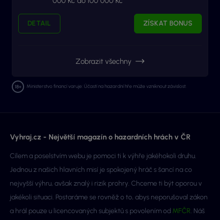
000 Kč do 100 000 Kč
DETAIL
ZÍSKAT BONUS
Zobrazit všechny
Ministerstvo financí varuje: Účastí na hazardní hře může vzniknout závislost.
Vyhraj.cz - Největší magazín o hazardních hrách v ČR
Cílem a poselstvím webu je pomoci ti k výhře jakéhokoli druhu.
Jednou z našich hlavních misí je spokojený hráč s šancí na co
nejvyšší výhru, avšak znalý i rizik prohry. Chceme ti být oporou v
jakékoli situaci. Postaráme se rovněž o to, abys neporušoval zákon
a hrál pouze u licencovaných subjektů s povolením od
MFČR
. Náš