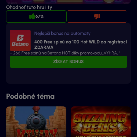
Ohodnoť tuto hru i ty
67%
Nejlepší bonus na automaty
400 Free spinů na 100 Hot WILD za registraci
ZDARMA
+ 266 Free spinů na Betano HOT díky promokódu „VYHRAJ“
ZÍSKAT BONUS
Podobné téma