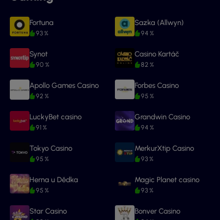
Fortuna
Sazka (Allwyn)
93 %
94 %
Synot
Casino Kartáč
90 %
82 %
Apollo Games Casino
Forbes Casino
92 %
95 %
LuckyBet casino
Grandwin Casino
91 %
94 %
Tokyo Casino
MerkurXtip Casino
95 %
93 %
Herna u Dědka
Magic Planet casino
95 %
93 %
Star Casino
Bonver Casino