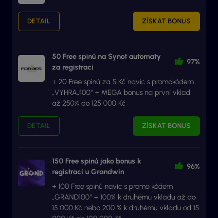
DETAIL
ZÍSKAT BONUS
50 Free spinů na Synot automaty
97%
za registraci
+ 20 Free spinů za 5 Kč navíc s promokódem
„VYHRAJ100“ + MEGA bonus na první vklad
až 250% do 125 000 Kč
DETAIL
ZÍSKAT BONUS
150 Free spinů jako bonus k
96%
registraci u Grandwin
+ 100 Free spinů navíc s promo kódem
„GRAND100“ + 100% k druhému vkladu až do
15 000 Kč nebo 200 % k druhému vkladu od 15