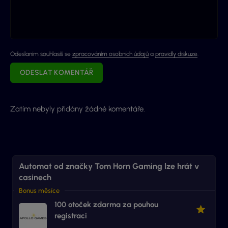
Odeslaním souhlasíš se
zpracováním osobních údajů
a
pravidly diskuze
.
ODESLAT KOMENTÁŘ
Zatím nebyly přidány žádné komentáře.
Automat od značky Tom Horn Gaming lze hrát v
casinech
Bonus měsíce
100 otoček zdarma za pouhou
registraci