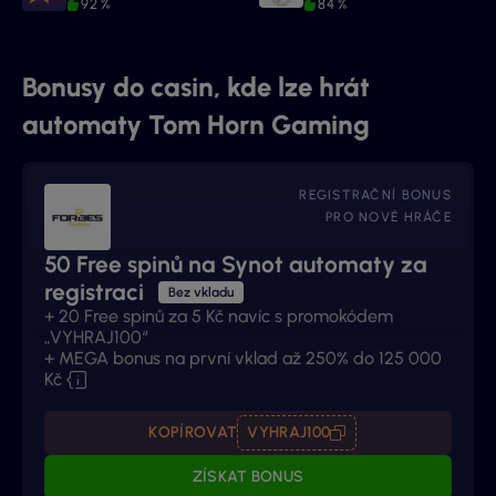
92 %
84 %
Bonusy do casin, kde lze hrát
automaty Tom Horn Gaming
REGISTRAČNÍ BONUS
PRO NOVÉ HRÁČE
50 Free spinů na Synot automaty za
registraci
Bez vkladu
+ 20 Free spinů za 5 Kč navíc s promokódem
„VYHRAJ100“
+ MEGA bonus na první vklad až 250% do 125 000
Kč
KOPÍROVAT
VYHRAJ100
ZÍSKAT BONUS