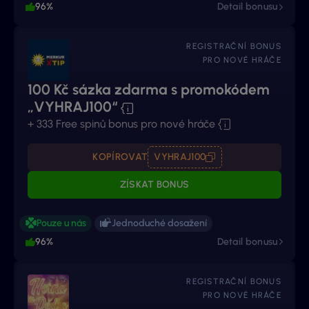
96%
Detail bonusu
REGISTRAČNÍ BONUS
PRO NOVÉ HRÁČE
100 Kč sázka zdarma s promokódem
„VYHRAJ100“
+ 333 Free spinů bonus pro nové hráče
KOPÍROVAT
VYHRAJ100
ZÍSKAT BONUS
Pouze u nás
Jednoduché dosažení
96%
Detail bonusu
REGISTRAČNÍ BONUS
PRO NOVÉ HRÁČE