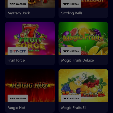
Mystery Jack
Sizzling Bells
Fruit Force
Magic Fruits Deluxe
Magic Hot
Magic Fruits 81