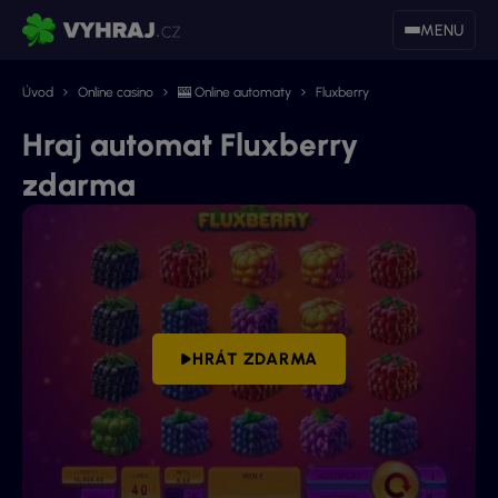
MENU
Úvod
Online casino
🎰 Online automaty
Fluxberry
Hraj automat Fluxberry
zdarma
HRÁT ZDARMA