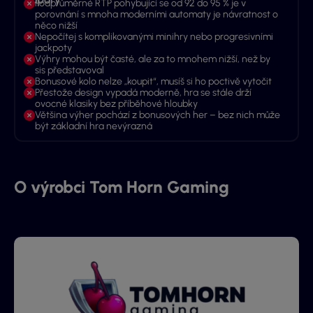
Podprůměrné RTP pohybující se od 92 do 95 % je v
porovnání s mnoha moderními automaty je návratnost o
něco nižší
Nepočítej s komplikovanými minihry nebo progresivními
jackpoty
Výhry mohou být časté, ale za to mnohem nižší, než by
sis představoval
Bonusové kolo nelze „koupit“, musíš si ho poctivě vytočit
Přestože design vypadá moderně, hra se stále drží
ovocné klasiky bez příběhové hloubky
Většina výher pochází z bonusových her – bez nich může
být základní hra nevýrazná
O výrobci Tom Horn Gaming