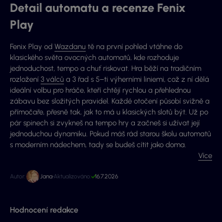
Detail automatu a recenze Fenix
Play
Fenix Play od
Wazdanu
tě na první pohled vtáhne do
klasického světa ovocných automatů, kde rozhoduje
jednoduchost, tempo a chuť riskovat. Hra běží na tradičním
rozložení
3 válců
a 3 řad s 5–ti výherními liniemi, což z ní dělá
ideální volbu pro hráče, kteří chtějí rychlou a přehlednou
zábavu bez složitých pravidel. Každé otočení působí svižně a
přímočaře, přesně tak, jak to má u klasických slotů být. Už po
pár spinech si zvykneš na tempo hry a začneš si užívat její
jednoduchou dynamiku. Pokud máš rád starou školu automatů
s moderním nádechem, tady se budeš cítit jako doma.
Více
Autor:
Jana
Aktualizováno:
16.7.2026
Hodnocení redakce