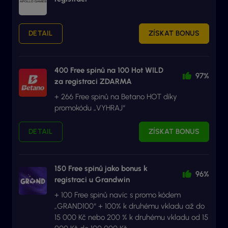
DETAIL
ZÍSKAT BONUS
400 Free spinů na 100 Hot WILD
97%
za registraci ZDARMA
+ 266 Free spinů na Betano HOT díky
promokódu „VYHRAJ“
DETAIL
ZÍSKAT BONUS
150 Free spinů jako bonus k
96%
registraci u Grandwin
+ 100 Free spinů navíc s promo kódem
„GRAND100“ + 100% k druhému vkladu až do
15 000 Kč nebo 200 % k druhému vkladu od 15