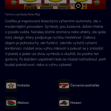
Téma a symboly Fenix Play
Grafika je inspirovaná klasickými výherními automaty, ale v
modernějším provedení. Symboly jsou barevné, dobře čitelné
a působí svěže. Nečekej složité animace nebo efekty, ale spíše
čistý design, který podporuje rychlou hratelnost. Celkový
dojem je jednoduchý, ale funkční. Jakmile vytočíš výherní
kombinaci, můžeš svou výhru riskovat a pokusit se ji znásobit.
Vybereš si jeden ze dvou symbolů a doufáš, že padne ten
správný. Po každém úspěšném kole se můžeš rozhodnout, jestli
budeš pokračovat, nebo si výhru vybereš.
Hvězda
Červená sedmička
Meloun
Hrozen