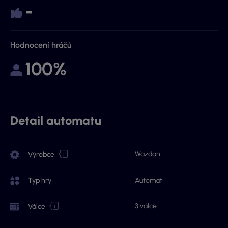
-
Hodnocení hráčů
100%
Detail automatu
Wazdan
Výrobce
Typ hry
Automat
3 válce
Válce