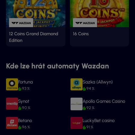
12 Coins Grand Diamond
16 Coins
Edition
Kde lze hrát automaty Wazdan
Fortuna
Sazka (Allwyn)
93 %
94 %
Synot
Apollo Games Casino
90 %
92 %
Betano
LuckyBet casino
96 %
91 %