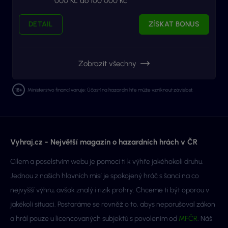
000 Kč do 100 000 Kč
DETAIL
ZÍSKAT BONUS
Zobrazit všechny
Ministerstvo financí varuje: Účastí na hazardní hře může vzniknout závislost.
Vyhraj.cz - Největší magazín o hazardních hrách v ČR
Cílem a poselstvím webu je pomoci ti k výhře jakéhokoli druhu.
Jednou z našich hlavních misí je spokojený hráč s šancí na co
nejvyšší výhru, avšak znalý i rizik prohry. Chceme ti být oporou v
jakékoli situaci. Postaráme se rovněž o to, abys neporušoval zákon
a hrál pouze u licencovaných subjektů s povolením od
MFČR
. Náš