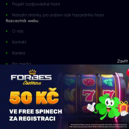
Projekt zodpovědné hraní
Národní stránky pro snížení rizik hazardního hraní
Rozcestník webu
O nás
Kontakt
Kariéra
Pro média
Spolupráce a inzerce
Zásady ochrany osobních údajů
Zásady cookies
🇸🇰 Vyhraj.sk
🇬🇧 Bonus-Menu.co.uk