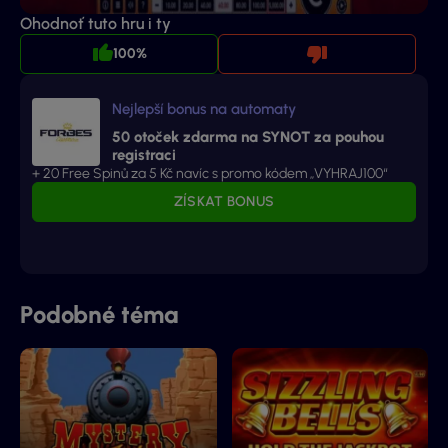
Ohodnoť tuto hru i ty
100%
Nejlepší bonus na automaty
50 otoček zdarma na SYNOT za pouhou
registraci
+ 20 Free Spinů za 5 Kč navíc s promo kódem „VYHRAJ100“
ZÍSKAT BONUS
Podobné téma