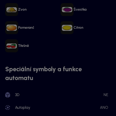
Zvon
Švestka
Pomeranč
Citron
Třešně
Speciální symboly a funkce
automatu
3D
NE
Autoplay
ANO