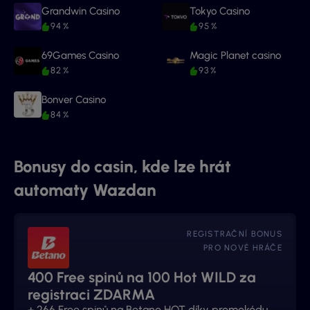
Grandwin Casino
Tokyo Casino
94 %
95 %
69Games Casino
Magic Planet casino
82 %
93 %
Bonver Casino
84 %
Bonusy do casin, kde lze hrát
automaty Wazdan
REGISTRAČNÍ BONUS
PRO NOVÉ HRÁČE
400 Free spinů na 100 Hot WILD za
registraci ZDARMA
+
266 Free spinů na Betano HOT díky promokódu