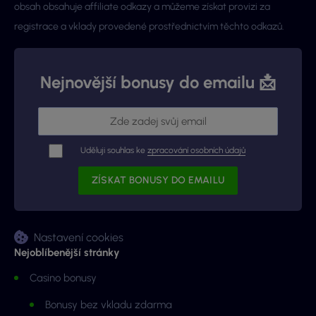
obsah obsahuje affiliate odkazy a můžeme získat provizi za
registrace a vklady provedené prostřednictvím těchto odkazů.
Nejnovější bonusy do emailu 📩
Uděluji souhlas ke
zpracování osobních údajů
Nastavení cookies
Nejoblíbenější stránky
Casino bonusy
Bonusy bez vkladu zdarma