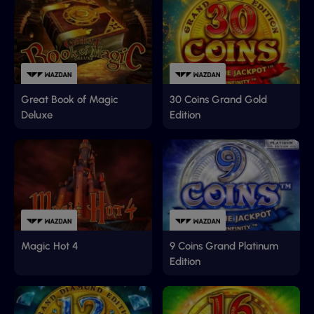
Great Book of Magic
30 Coins Grand Gold
Deluxe
Edition
Magic Hot 4
9 Coins Grand Platinum
Edition